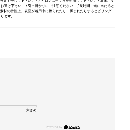
を整えて干して下さい。 / アイロンは当て布を使用して下さい。 / 附属、リ
避け下さい。 / 引っ掛かりにご注意ください。 / 長時間、光に当たると
/ 素材の特性上、表面が着用中に擦られたり、揉まれたりするとピリング
あります。
大きめ