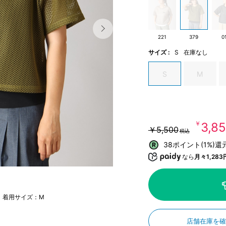
221
379
0
サイズ :
S
在庫なし
S
M
￥3,8
￥5,500
税込
38ポイント(1%)還
なら
月々1,283
m 着用サイズ：M
店舗在庫を