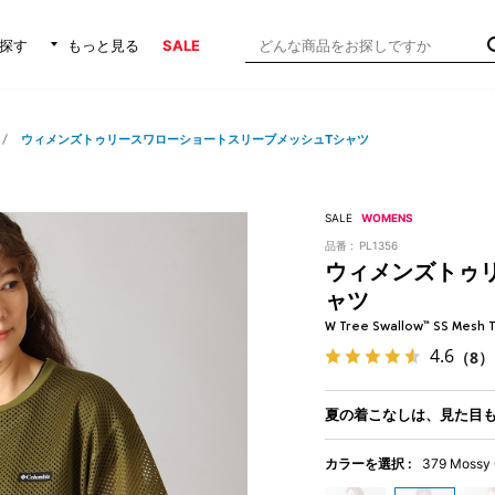
探す
もっと見る
SALE
ウィメンズトゥリースワローショートスリーブメッシュTシャツ
SALE
WOMENS
品番 :
PL1356
ウィメンズトゥ
ャツ
W Tree Swallow™ SS Mesh 
4.6
（8）
夏の着こなしは、見た目
カラーを選択 :
379 Mossy