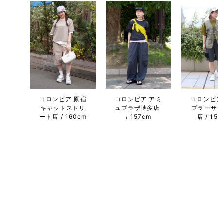
コロンビ
コロンビア 原宿
コロンビア アミ
プラーザ
キャットストリ
ュプラザ博多店
店
1
ート店
160cm
157cm