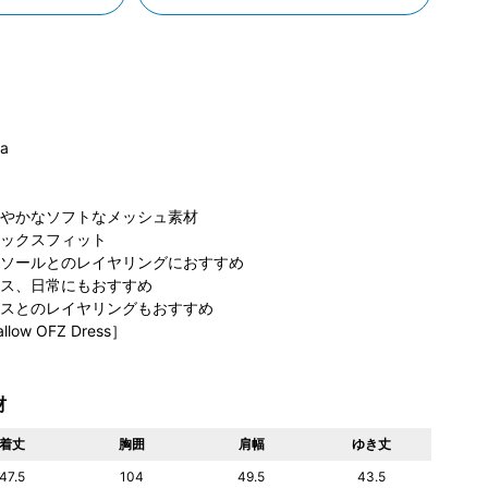
ia
やかなソフトなメッシュ素材
ビア ペリ
コロンビア たま
コロンビア アミ
コ
ックスフィット
千葉店
プラーザテラス
ュプラザ博多店
ぽ
54cm
店
157cm
158cm
ソールとのレイヤリングにおすすめ
ス、日常にもおすすめ
スとのレイヤリングもおすすめ
llow OFZ Dress］
材
着丈
胸囲
肩幅
ゆき丈
47.5
104
49.5
43.5