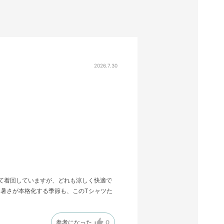
2026.7.30
せて着回していますが、どれも涼しく快適で
暑さが本格化する季節も、このTシャツた
参考になった
0