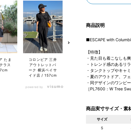
商品説明
■ESCAPE with Columb
【特徴】
・見た目も着こなしも爽
ア たま
コロンビア 三井
コロンビア サッ
コロン
・トレンド感のあるリラ
テラス
アウトレットパ
ポロファクトリｰ
エ
57cm
ーク 横浜ベイサ
店
154cm
1
・タンクトップやキャミ
イド店
157cm
・夏のアウトドア、フェ
・同デザインのワンピー
powered by
［PL7600：W Tree Swa
商品実寸サイズ・素
サイズ
S