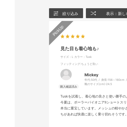
絞り込み
表示：新し
見た目も着心地も♪
サイズ：L
カラー：Tusk
フィッティング
:ちょうど良い
Mickey
年代:
50代
身長:
156～160cm
靴のサイズ(cm):
24.5
Tuskを試着し、着心地の良さと使い勝手のよ
今夏は、ポーラーパイオニアIIショートス
本当に重宝しています。メッシュの軽やか
ちがあれば快適に楽しく乗り切れそうです