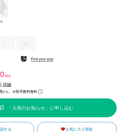
10
L
XL
Find your size
50
税込
元
詳細
円
から。分割手数料無料
「入荷のお知らせ」に申し込む
確認する
お気に入り登録