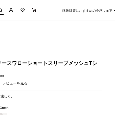
マイページ
お気に入り
買い物かご
猛暑対策におすすめの冷感ウェア
リースワローショートスリーブメッシュTシ
Tee
レビューを見る
も涼しく。
 Green