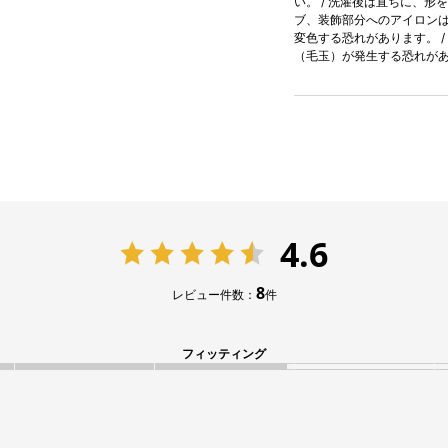
い。 / 洗濯後は直ちに、形
ブ、装飾部分へのアイロンはお
変色する恐れがあります。 
（毛玉）が発生する恐れが
4.6
8
レビュー件数：
件
フィッティング