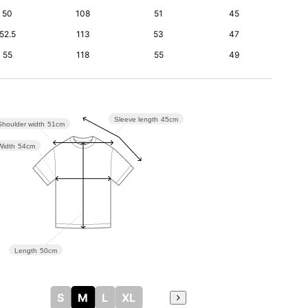
50
108
51
45
52.5
113
53
47
55
118
55
49
Sleeve length
45cm
Shoulder width
51cm
Width
54cm
Length
50cm
S
M
L
XL