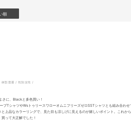
い順
体型:
普通
性別:
女性
さに、Blackと多色買い！
リーブTシャツやWsトゥリースワローオムニフリーズゼロSSTシャツとも組み合わ
さと上品なカラーリングで、見た目も涼しげに見えるのが嬉しいポイント。これから
。買って大正解でした！