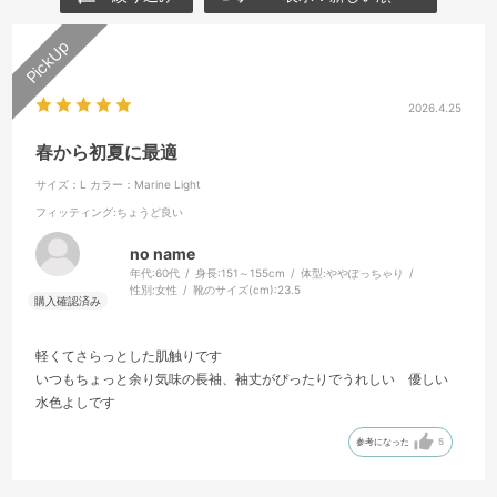
2026.4.25
春から初夏に最適
サイズ：L
カラー：Marine Light
フィッティング
:ちょうど良い
no name
年代:
60代
身長:
151～155cm
体型:
ややぽっちゃり
性別:
女性
靴のサイズ(cm):
23.5
軽くてさらっとした肌触りです
いつもちょっと余り気味の長袖、袖丈がぴったりでうれしい 優しい
水色よしです
参考になった
5