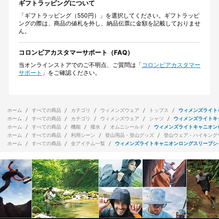
ギフトラッピングについて
「ギフトラッピング（550円）」を選択してください。ギフトラッピ
ングの際は、商品の値札を外し、納品伝票に金額を記載しておりませ
ん。
コロンビアカスタマーサポート（FAQ）
当オンラインストアでのご不明点、ご質問は「
コロンビアカスタマー
サポート
」をご確認ください。
ホーム
すべての商品
カテゴリ
ウィメンズウェア
トップス
ウィメンズライト
ホーム
すべての商品
カテゴリ
ウィメンズウェア
シャツ
ウィメンズライトキ
ホーム
すべての商品
機能
撥水
オムニシールド
ウィメンズライトキャニオン
ホーム
すべての商品
利用シーン
登山用品・登山グッズ
登山ウェア・ハイキング
ホーム
すべての商品
全アイテム一覧
ウィメンズライトキャニオンロングスリーブシ