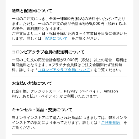
送料と配送日について
一回のご注文につき、全国一律550円(税込)の送料をいただいており
ます。ただし、一回のご注文の商品合計金額が5,000円（税込）以上
の場合、送料無料となります。
ご注文日より土・日・祝日を除いた約３～４営業日を目安に発送いた
します。詳しくは「
配送について
」をご覧ください。
コロンビアクラブ会員の配送料について
一回のご注文の商品合計金額が3,000円（税込）以上の場合、送料は
毎回無料となります。※プラチナ会員様はご注文金額問わず送料無
料。詳しくは「
コロンビアクラブ会員について
」をご覧ください。
お支払い方法について
代金引換、クレジットカード、PayPay（ペイペイ）、Amazon
Pay、あと払い（ペイディ）がご利用いただけます。
キャンセル・返品・交換について
当オンラインストアにて購入された商品につきましては、弊社オンラ
インストアの規定により承っております。詳しくは「
ご利用規約
」を
ご覧ください。