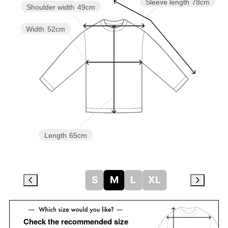
Sleeve length
78cm
Shoulder width
49cm
Width
52cm
Length
65cm
S
M
L
XL
Check the recommended size