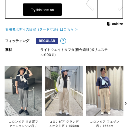
Try this item on
着用者ボディの目安（ヌード寸法）はこちら
フィッティング
REGULAR
素材
ライトウエイトタフタ(複合繊維(ポリエステ
ル)100％)
コロンビア 名古屋フ
コロンビア グランデ
コロンビア フェザン
ァッションワン店
ュオ立川店
155cm
店
166cm