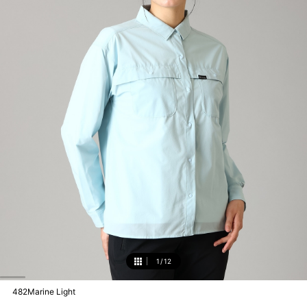
1
/
12
1
482Marine Light