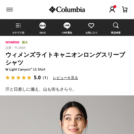
カテゴリ別
SALE
LINE通知
お気に入り
商品検索
WOMENS
撥水
品番 :
PL3664
ウィメンズライトキャニオンロングスリーブ
シャツ
W Light Canyon™ LS Shirt
5.0
（1）
レビューを見る
汗と日差しに備え、山も街もさらり。