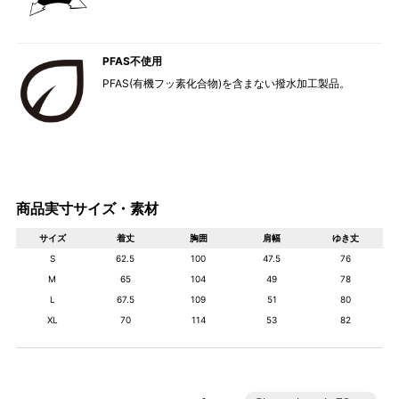
PFAS不使用
PFAS(有機フッ素化合物)を含まない撥水加工製品。
商品実寸サイズ・素材
サイズ
着丈
胸囲
肩幅
ゆき丈
S
62.5
100
47.5
76
M
65
104
49
78
L
67.5
109
51
80
XL
70
114
53
82