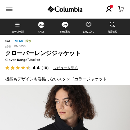
カテゴリ別
SALE
LINE通知
お気に入り
商品検索
SALE
MENS
撥水
品番 :
PM0653
クローバーレンジジャケット
Clover Range™Jacket
4.4
（10）
レビューを見る
機能もデザインも妥協しないスタンドカラージャケット