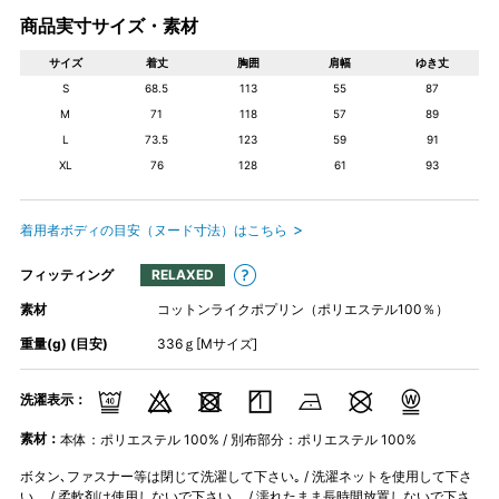
商品実寸サイズ・素材
サイズ
着丈
胸囲
肩幅
ゆき丈
S
68.5
113
55
87
M
71
118
57
89
L
73.5
123
59
91
XL
76
128
61
93
着用者ボディの目安（ヌード寸法）はこちら
フィッティング
RELAXED
素材
コットンライクポプリン（ポリエステル100％）
重量(g) (目安)
336ｇ[Mサイズ]
洗濯表示：
素材：
本体：ポリエステル 100% / 別布部分：ポリエステル 100%
ボタン､ファスナー等は閉じて洗濯して下さい｡ / 洗濯ネットを使用して下さ
い。 / 柔軟剤は使用しないで下さい。 / 濡れたまま長時間放置しないで下さ