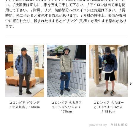
い。 / 洗濯後は直ちに、形を整えて干して下さい。 / アイロンは当て布を使
用して下さい。 / 附属、リブ、装飾部分へのアイロンはお避け下さい。 / 長
時間、光に当たると変色する恐れがあります。 / 素材の特性上、表面が着用
中に擦られたり、揉まれたりするとピリング（毛玉）が発生する恐れがあり
ます。
コロンビア グランデ
コロンビア 名古屋フ
コロンビア ららぽー
ュオ立川店
168cm
ァッションワン店
とTOKYOーBAY店
170cm
183cm
powered by