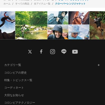
ホーム
すべての商品
全アイテム一覧
クローバーレンジジャケット
twitter
facebook
instagram
line
youtube
カテゴリ一覧
コロンビアの歴史
特集・トピックス一覧
コーディネート
大切なお知らせ
コロンビアテクノロジー