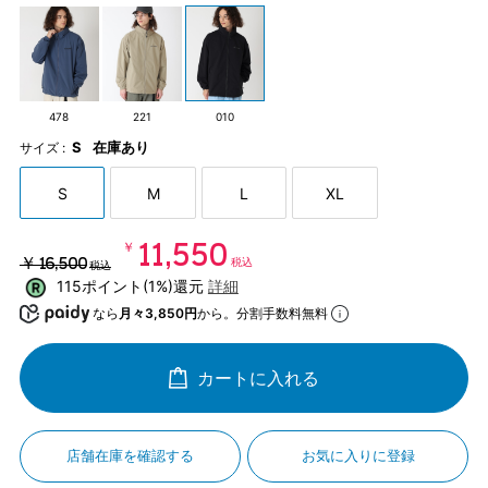
478
221
010
S
在庫あり
サイズ :
S
M
L
XL
￥11,550
￥16,500
税込
税込
115ポイント(1%)還元
詳細
なら
月々3,850円
から。分割手数料無料
カートに入れる
店舗在庫を確認する
お気に入りに登録