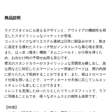
商品説明
ライフスタイルにも使えるデザインと、アウトドアの機能性を両
立したスタイリッシュなジャケットが登場。
コットンライクなポリエステル素材は日常に馴染みやすく、動き
に追従する優れたストレッチ性がノンストレスな着心地を実現。
また、はっ水（撥水）機能「オムニシールド」が小雨を弾くた
め、お出かけ時の予期せぬ雨も安心です。
襟元のスタンドカラーがスタイリッシュな雰囲気を醸し出し、急
な雨などに対応したエマージェンシー用途のフードは、襟の内側
に折りたたんで収納することができます。また、裾はドローコー
ド仕様を用いることで、コーディネートや天候に応じてシルエッ
トチェンジも楽しむことができます。
トレンドを意識したゆったりとしたリラックスフィットで、ラフ
に羽織ることもでき、様々なボトムスとの相性も抜群です。
【特徴】