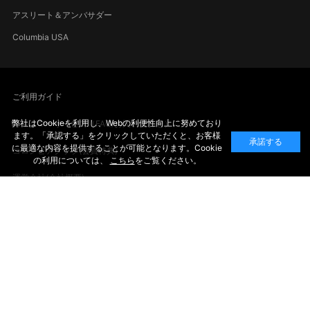
アスリート＆アンバサダー
Columbia USA
ご利用ガイド
弊社はCookieを利用し、Webの利便性向上に努めており
カスタマーサービス（FAQ/お問い合わせ）
ます。「承認する」をクリックしていただくと、お客様
承諾する
に最適な内容を提供することが可能となります。Cookie
コロンビアクラブ(会員特典)
の利用については、
こちら
をご覧ください。
運営会社(会社概要)
店舗検索
採用情報(スタッフ募集中)
SNSアカウント一覧
企業の社会的責任(CSR)