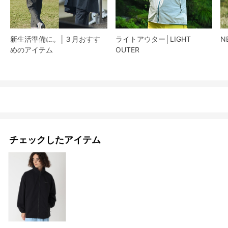
新生活準備に。│３月おすす
ライトアウター│LIGHT
N
めのアイテム
OUTER
チェックしたアイテム