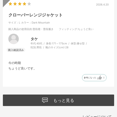
2026.4.20
クローバーレンジジャケット
サイズ：L
カラー：Dark Mountain
購入商品の使用目的
:普段着・普段履き
フィッティング
:ちょうど良い
タケ
年代:
40代
身長:
171～175cm
体型:
痩せ型
性別:
男性
靴のサイズ(cm):
28
今の時期
ちょうど良いです。
参考になった
2
もっと見る
レビューについて