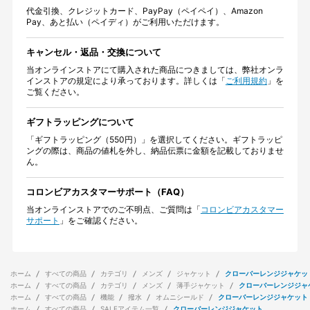
代金引換、クレジットカード、PayPay（ペイペイ）、Amazon
Pay、あと払い（ペイディ）がご利用いただけます。
キャンセル・返品・交換について
当オンラインストアにて購入された商品につきましては、弊社オンラ
インストアの規定により承っております。詳しくは「
ご利用規約
」を
ご覧ください。
ギフトラッピングについて
「ギフトラッピング（550円）」を選択してください。ギフトラッピ
ングの際は、商品の値札を外し、納品伝票に金額を記載しておりませ
ん。
コロンビアカスタマーサポート（FAQ）
当オンラインストアでのご不明点、ご質問は「
コロンビアカスタマー
サポート
」をご確認ください。
ホーム
すべての商品
カテゴリ
メンズ
ジャケット
クローバーレンジジャケッ
ホーム
すべての商品
カテゴリ
メンズ
薄手ジャケット
クローバーレンジジャ
ホーム
すべての商品
機能
撥水
オムニシールド
クローバーレンジジャケット
ホーム
すべての商品
SALEアイテム一覧
クローバーレンジジャケット