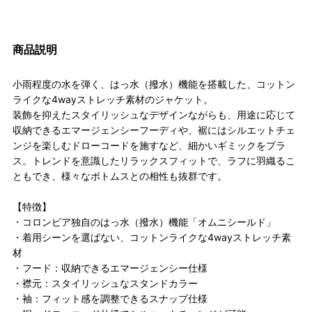
商品説明
小雨程度の水を弾く、はっ水（撥水）機能を搭載した、コットン
ライクな4wayストレッチ素材のジャケット。
装飾を抑えたスタイリッシュなデザインながらも、用途に応じて
収納できるエマージェンシーフーディや、裾にはシルエットチェ
ンジを楽しむドローコードを施すなど、細かいギミックをプラ
ス。トレンドを意識したリラックスフィットで、ラフに羽織るこ
ともでき、様々なボトムスとの相性も抜群です。
【特徴】
・コロンビア独自のはっ水（撥水）機能「オムニシールド」
・着用シーンを選ばない、コットンライクな4wayストレッチ素
材
・フード：収納できるエマージェンシー仕様
・襟元：スタイリッシュなスタンドカラー
・袖：フィット感を調整できるスナップ仕様