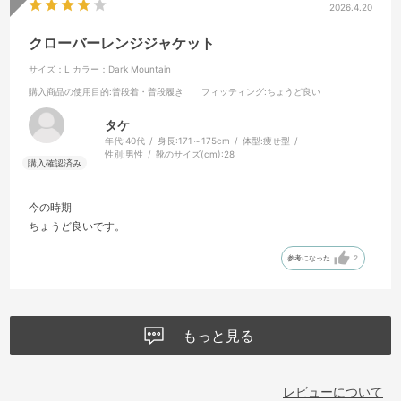
2026.4.20
クローバーレンジジャケット
サイズ：L
カラー：Dark Mountain
購入商品の使用目的
:普段着・普段履き
フィッティング
:ちょうど良い
タケ
年代:
40代
身長:
171～175cm
体型:
痩せ型
性別:
男性
靴のサイズ(cm):
28
今の時期
ちょうど良いです。
参考になった
2
もっと見る
レビューについて