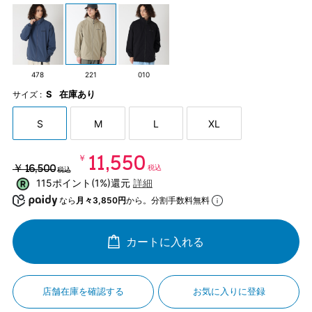
478
221
010
S
在庫あり
サイズ :
S
M
L
XL
￥11,550
￥16,500
税込
税込
115ポイント(1%)還元
詳細
なら
月々3,850円
から。分割手数料無料
カートに入れる
店舗在庫を確認する
お気に入りに登録