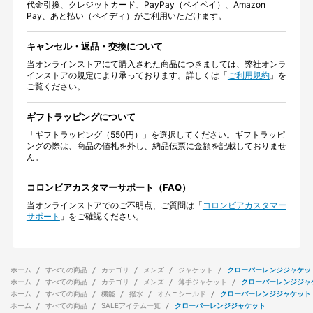
代金引換、クレジットカード、PayPay（ペイペイ）、Amazon
Pay、あと払い（ペイディ）がご利用いただけます。
キャンセル・返品・交換について
当オンラインストアにて購入された商品につきましては、弊社オンラ
インストアの規定により承っております。詳しくは「
ご利用規約
」を
ご覧ください。
ギフトラッピングについて
「ギフトラッピング（550円）」を選択してください。ギフトラッピ
ングの際は、商品の値札を外し、納品伝票に金額を記載しておりませ
ん。
コロンビアカスタマーサポート（FAQ）
当オンラインストアでのご不明点、ご質問は「
コロンビアカスタマー
サポート
」をご確認ください。
ホーム
すべての商品
カテゴリ
メンズ
ジャケット
クローバーレンジジャケッ
ホーム
すべての商品
カテゴリ
メンズ
薄手ジャケット
クローバーレンジジャ
ホーム
すべての商品
機能
撥水
オムニシールド
クローバーレンジジャケット
ホーム
すべての商品
SALEアイテム一覧
クローバーレンジジャケット