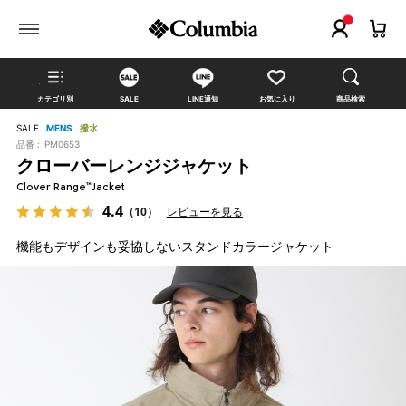
カテゴリ別
SALE
LINE通知
お気に入り
商品検索
SALE
MENS
撥水
品番 :
PM0653
クローバーレンジジャケット
Clover Range™Jacket
4.4
（10）
レビューを見る
機能もデザインも妥協しないスタンドカラージャケット