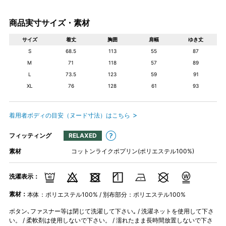
商品実寸サイズ・素材
サイズ
着丈
胸囲
肩幅
ゆき丈
S
68.5
113
55
87
M
71
118
57
89
L
73.5
123
59
91
XL
76
128
61
93
着用者ボディの目安（ヌード寸法）はこちら
フィッティング
RELAXED
素材
コットンライクポプリン(ポリエステル100%)
洗濯表示：
素材：
本体：ポリエステル100% / 別布部分：ポリエステル100%
ボタン､ファスナー等は閉じて洗濯して下さい｡ / 洗濯ネットを使用して下さ
い。 / 柔軟剤は使用しないで下さい。 / 濡れたまま長時間放置しないで下さ