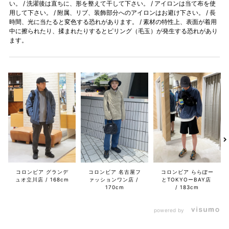
い。 / 洗濯後は直ちに、形を整えて干して下さい。 / アイロンは当て布を使
用して下さい。 / 附属、リブ、装飾部分へのアイロンはお避け下さい。 / 長
時間、光に当たると変色する恐れがあります。 / 素材の特性上、表面が着用
中に擦られたり、揉まれたりするとピリング（毛玉）が発生する恐れがあり
ます。
コロンビア グランデ
コロンビア 名古屋フ
コロンビア ららぽー
ュオ立川店
168cm
ァッションワン店
とTOKYOーBAY店
170cm
183cm
powered by