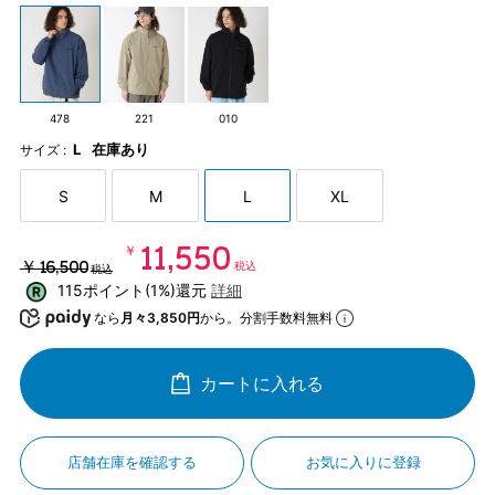
478
221
010
L
在庫あり
サイズ :
S
M
L
XL
￥11,550
￥16,500
税込
税込
115ポイント(1%)還元
詳細
なら
月々3,850円
から。分割手数料無料
カートに入れる
店舗在庫を確認する
お気に入りに登録