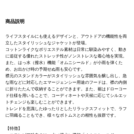
商品説明
ライフスタイルにも使えるデザインと、アウトドアの機能性を両
立したスタイリッシュなジャケットが登場。
コットンライクなポリエステル素材は日常に馴染みやすく、動き
に追従する優れたストレッチ性がノンストレスな着心地を実現。
また、はっ水（撥水）機能「オムニシールド」が小雨を弾くた
め、お出かけ時の予期せぬ雨も安心です。
襟元のスタンドカラーがスタイリッシュな雰囲気を醸し出し、急
な雨などに対応したエマージェンシー用途のフードは、襟の内側
に折りたたんで収納することができます。また、裾はドローコー
ド仕様を用いることで、コーディネートや天候に応じてシルエッ
トチェンジも楽しむことができます。
トレンドを意識したゆったりとしたリラックスフィットで、ラフ
に羽織ることもでき、様々なボトムスとの相性も抜群です。
【特徴】