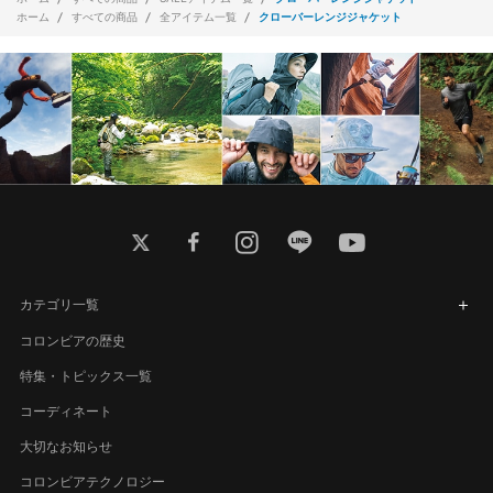
ホーム
すべての商品
全アイテム一覧
クローバーレンジジャケット
twitter
facebook
instagram
line
youtube
カテゴリ一覧
コロンビアの歴史
特集・トピックス一覧
コーディネート
大切なお知らせ
コロンビアテクノロジー