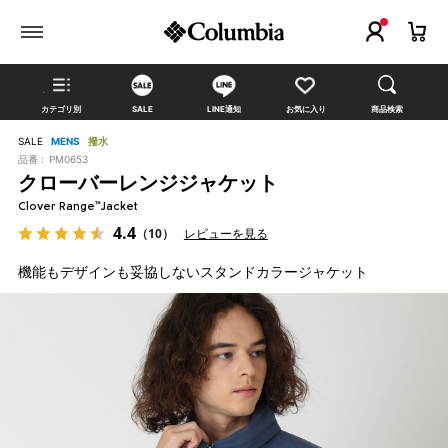
カテゴリ別
SALE
LINE通知
お気に入り
商品検索
SALE
MENS
撥水
品番 :
PM0653
クローバーレンジジャケット
Clover Range™Jacket
4.4
（10）
レビューを見る
機能もデザインも妥協しないスタンドカラージャケット