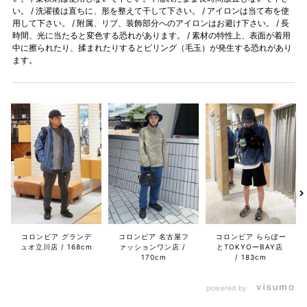
い。 / 洗濯後は直ちに、形を整えて干して下さい。 / アイロンは当て布を使
用して下さい。 / 附属、リブ、装飾部分へのアイロンはお避け下さい。 / 長
時間、光に当たると変色する恐れがあります。 / 素材の特性上、表面が着用
中に擦られたり、揉まれたりするとピリング（毛玉）が発生する恐れがあり
ます。
コロンビア グランデ
コロンビア 名古屋フ
コロンビア ららぽー
ュオ立川店
168cm
ァッションワン店
とTOKYOーBAY店
170cm
183cm
powered by