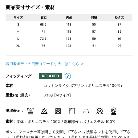
商品実寸サイズ・素材
サイズ
着丈
胸囲
肩幅
ゆき丈
S
68.5
113
55
87
M
71
118
57
89
L
73.5
123
59
91
XL
76
128
61
93
着用者ボディの目安（ヌード寸法）はこちら
フィッティング
RELAXED
素材
コットンライクポプリン（ポリエステル100％）
重量(g) (目安)
336ｇ[Mサイズ]
洗濯表示：
素材：
本体：ポリエステル 100% / 別布部分：ポリエステル 100%
ボタン､ファスナー等は閉じて洗濯して下さい｡ / 洗濯ネットを使用して下さ
い。 / 柔軟剤は使用しないで下さい。 / 濡れたまま長時間放置しないで下さ