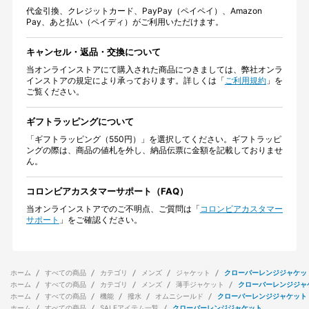
代金引換、クレジットカード、PayPay（ペイペイ）、Amazon
Pay、あと払い（ペイディ）がご利用いただけます。
キャンセル・返品・交換について
当オンラインストアにて購入された商品につきましては、弊社オンラ
インストアの規定により承っております。詳しくは「
ご利用規約
」を
ご覧ください。
ギフトラッピングについて
「ギフトラッピング（550円）」を選択してください。ギフトラッピ
ングの際は、商品の値札を外し、納品伝票に金額を記載しておりませ
ん。
コロンビアカスタマーサポート（FAQ）
当オンラインストアでのご不明点、ご質問は「
コロンビアカスタマー
サポート
」をご確認ください。
ホーム
すべての商品
カテゴリ
メンズ
ジャケット
クローバーレンジジャケッ
ホーム
すべての商品
カテゴリ
メンズ
薄手ジャケット
クローバーレンジジャ
ホーム
すべての商品
機能
撥水
オムニシールド
クローバーレンジジャケット
ホーム
すべての商品
SALEアイテム一覧
クローバーレンジジャケット