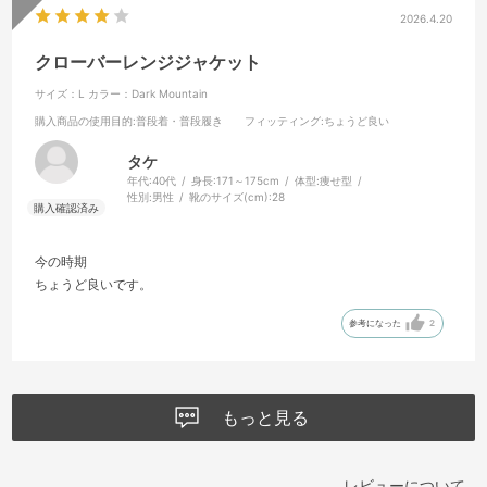
2026.4.20
クローバーレンジジャケット
サイズ：L
カラー：Dark Mountain
購入商品の使用目的
:普段着・普段履き
フィッティング
:ちょうど良い
タケ
年代:
40代
身長:
171～175cm
体型:
痩せ型
性別:
男性
靴のサイズ(cm):
28
今の時期
ちょうど良いです。
参考になった
2
もっと見る
レビューについて