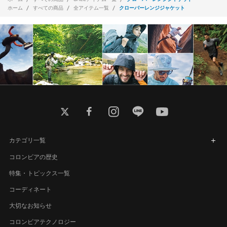
ホーム
すべての商品
全アイテム一覧
クローバーレンジジャケット
twitter
facebook
instagram
line
youtube
カテゴリ一覧
コロンビアの歴史
特集・トピックス一覧
コーディネート
大切なお知らせ
コロンビアテクノロジー