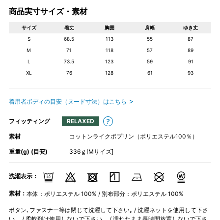
商品実寸サイズ・素材
サイズ
着丈
胸囲
肩幅
ゆき丈
S
68.5
113
55
87
M
71
118
57
89
L
73.5
123
59
91
XL
76
128
61
93
着用者ボディの目安（ヌード寸法）はこちら
フィッティング
RELAXED
素材
コットンライクポプリン（ポリエステル100％）
重量(g) (目安)
336ｇ[Mサイズ]
洗濯表示：
素材：
本体：ポリエステル 100% / 別布部分：ポリエステル 100%
ボタン､ファスナー等は閉じて洗濯して下さい｡ / 洗濯ネットを使用して下さ
い。 / 柔軟剤は使用しないで下さい。 / 濡れたまま長時間放置しないで下さ