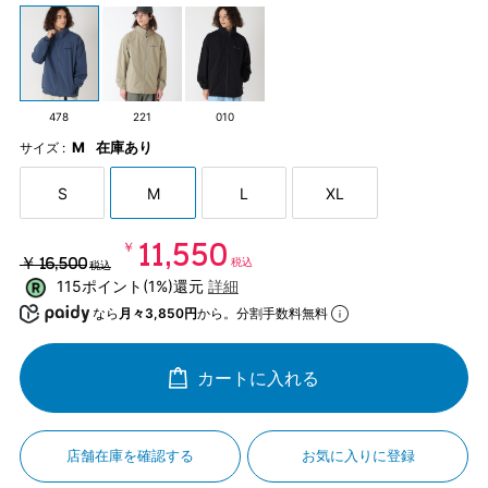
478
221
010
M
在庫あり
サイズ :
S
M
L
XL
￥11,550
￥16,500
税込
税込
115ポイント(1%)還元
詳細
なら
月々3,850円
から。分割手数料無料
カートに入れる
店舗在庫を確認する
お気に入りに登録