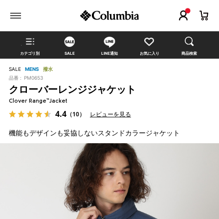
カテゴリ別
SALE
LINE通知
お気に入り
商品検索
SALE
MENS
撥水
品番 :
PM0653
クローバーレンジジャケット
Clover Range™Jacket
4.4
（10）
レビューを見る
機能もデザインも妥協しないスタンドカラージャケット