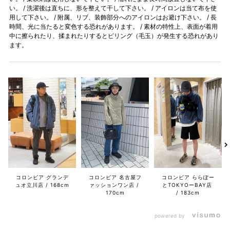
い。 / 洗濯後は直ちに、形を整えて干して下さい。 / アイロンは当て布を使
用して下さい。 / 附属、リブ、装飾部分へのアイロンはお避け下さい。 / 長
時間、光に当たると変色する恐れがあります。 / 素材の特性上、表面が着用
中に擦られたり、揉まれたりするとピリング（毛玉）が発生する恐れがあり
ます。
コロンビア グランデ
コロンビア 名古屋フ
コロンビア ららぽー
ュオ立川店
168cm
ァッションワン店
とTOKYOーBAY店
170cm
183cm
powered by