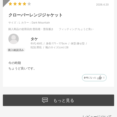
2026.4.20
クローバーレンジジャケット
サイズ：L
カラー：Dark Mountain
購入商品の使用目的
:普段着・普段履き
フィッティング
:ちょうど良い
タケ
年代:
40代
身長:
171～175cm
体型:
痩せ型
性別:
男性
靴のサイズ(cm):
28
今の時期
ちょうど良いです。
参考になった
2
もっと見る
レビューについて