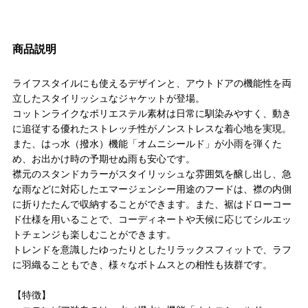
商品説明
ライフスタイルにも使えるデザインと、アウトドアの機能性を両
立したスタイリッシュなジャケットが登場。
コットンライクなポリエステル素材は日常に馴染みやすく、動き
に追従する優れたストレッチ性がノンストレスな着心地を実現。
また、はっ水（撥水）機能「オムニシールド」が小雨を弾くた
め、お出かけ時の予期せぬ雨も安心です。
襟元のスタンドカラーがスタイリッシュな雰囲気を醸し出し、急
な雨などに対応したエマージェンシー用途のフードは、襟の内側
に折りたたんで収納することができます。また、裾はドローコー
ド仕様を用いることで、コーディネートや天候に応じてシルエッ
トチェンジも楽しむことができます。
トレンドを意識したゆったりとしたリラックスフィットで、ラフ
に羽織ることもでき、様々なボトムスとの相性も抜群です。
【特徴】