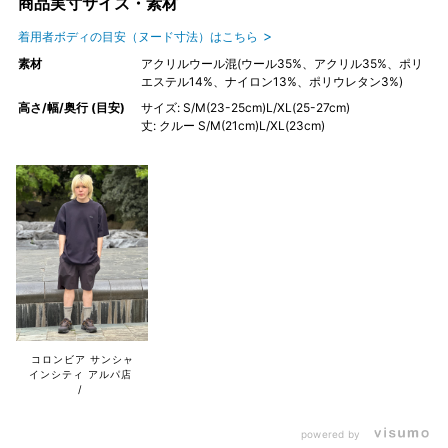
商品実寸サイズ・素材
着用者ボディの目安（ヌード寸法）はこちら
素材
アクリルウール混(ウール35%、アクリル35%、ポリ
エステル14%、ナイロン13%、ポリウレタン3%)
高さ/幅/奥行 (目安)
サイズ: S/M(23-25cm)L/XL(25-27cm)
丈: クルー S/M(21cm)L/XL(23cm)
コロンビア サンシャ
インシティ アルパ店
powered by