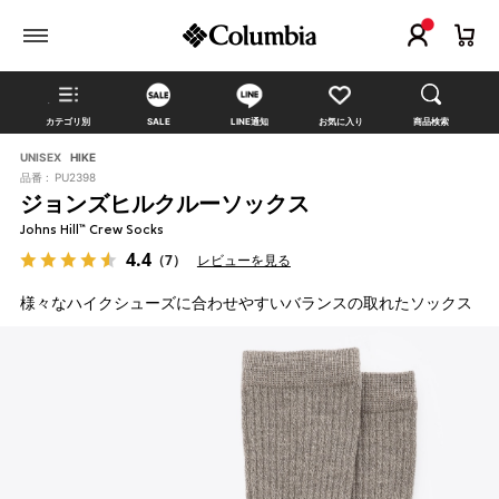
カテゴリ別
SALE
LINE通知
お気に入り
商品検索
UNISEX
HIKE
品番 :
PU2398
ジョンズヒルクルーソックス
Johns Hill™ Crew Socks
4.4
（7）
レビューを見る
様々なハイクシューズに合わせやすいバランスの取れたソックス