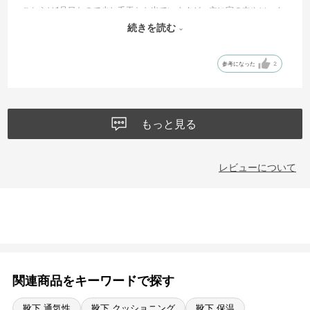
こちらは1足目なので少し毛玉とか出ていますが、主に家の中やソック
スが表に出ないブーツを履いているときに使っています。
続きを読む
機能性はずっと快適に保たれています。
参考になった
2
もっと見る
レビューについて
関連商品をキーワードで探す
靴下 通気性
靴下 クッショニング
靴下 保温