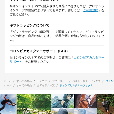
当オンラインストアにて購入された商品につきましては、弊社オンラ
インストアの規定により承っております。詳しくは「
ご利用規約
」を
ご覧ください。
ギフトラッピングについて
「ギフトラッピング（550円）」を選択してください。ギフトラッピ
ングの際は、商品の値札を外し、納品伝票に金額を記載しておりませ
ん。
コロンビアカスタマーサポート（FAQ）
当オンラインストアでのご不明点、ご質問は「
コロンビアカスタマー
サポート
」をご確認ください。
ホーム
すべての商品
カテゴリ
アクセサリー
ベルト・靴下・ソックス
ジョン
ホーム
すべての商品
全アイテム一覧
ジョンズヒルクルーソックス