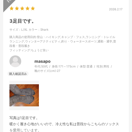
2026.2.17
3足目です。
サイズ：L/XL
カラー：Shark
購入商品の使用目的
:登山・ハイキング,キャンプ・フェス,ランニング・トレイル
ランニング,ウィンターアクティビティ,釣り・ウォータースポーツ,通勤・通学,普
段着・普段履き
フィッティング
:ちょうど良い
masapo
年代:
50代
身長:
171～175cm
体型:
普通
性別:
男性
靴のサイズ(cm):
27
写真は1足目です。
暖かく履き心地がいいので、冷え性な私は普段からこちらのソックス
を愛用しています。