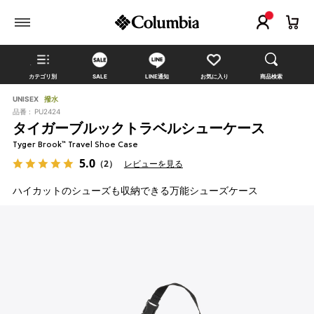
カテゴリ別
SALE
LINE通知
お気に入り
商品検索
UNISEX
撥水
品番 :
PU2424
タイガーブルックトラベルシューケース
Tyger Brook™ Travel Shoe Case
5.0
（2）
レビューを見る
ハイカットのシューズも収納できる万能シューズケース