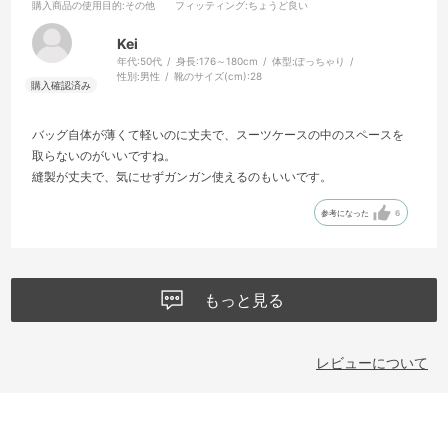
購入商品の使用目的
:その他
フィッティング
:ちょうど良い
Kei
年代:
50代
身長:
176～180cm
体型:
ぽっちゃり
性別:
男性
靴のサイズ(cm):
28
バッグ自体が薄くて軽いのに丈夫で、スーツケースの中のスペースを
取らないのがいいですね。
縫製が丈夫で、気にせずガンガン使えるのもいいです。
参考になった
6
もっと見る
レビューについて