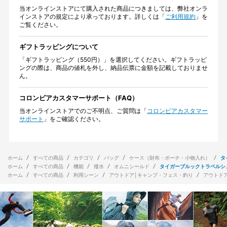
当オンラインストアにて購入された商品につきましては、弊社オンラ
インストアの規定により承っております。詳しくは「
ご利用規約
」を
ご覧ください。
ギフトラッピングについて
「ギフトラッピング（550円）」を選択してください。ギフトラッピ
ングの際は、商品の値札を外し、納品伝票に金額を記載しておりませ
ん。
コロンビアカスタマーサポート（FAQ）
当オンラインストアでのご不明点、ご質問は「
コロンビアカスタマー
サポート
」をご確認ください。
ホーム
すべての商品
カテゴリ
バッグ
ケース（財布・ポーチ・小物入れ）
タ
ホーム
すべての商品
機能
撥水
オムニシールド
タイガーブルックトラベルシ
ホーム
すべての商品
利用シーン
アウトドア│キャンプ・フェス・釣り
アウトド