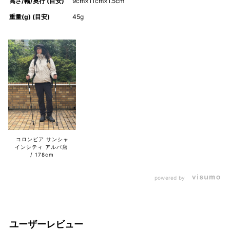
高さ/幅/奥行 (目安)
9cm×11cm×1.5cm
重量(g) (目安)
45g
コロンビア サンシャ
インシティ アルパ店
178cm
powered by
ユーザーレビュー