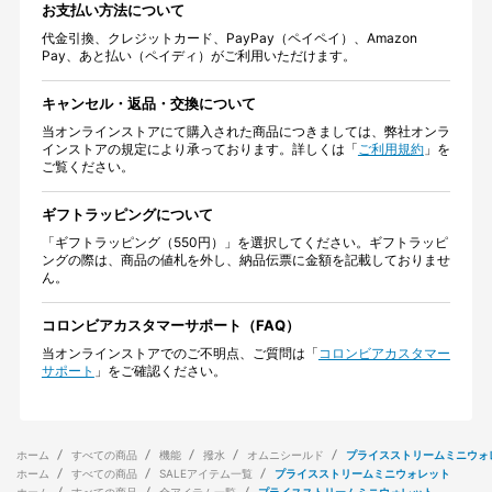
お支払い方法について
代金引換、クレジットカード、PayPay（ペイペイ）、Amazon
Pay、あと払い（ペイディ）がご利用いただけます。
キャンセル・返品・交換について
当オンラインストアにて購入された商品につきましては、弊社オンラ
インストアの規定により承っております。詳しくは「
ご利用規約
」を
ご覧ください。
ギフトラッピングについて
「ギフトラッピング（550円）」を選択してください。ギフトラッピ
ングの際は、商品の値札を外し、納品伝票に金額を記載しておりませ
ん。
コロンビアカスタマーサポート（FAQ）
当オンラインストアでのご不明点、ご質問は「
コロンビアカスタマー
サポート
」をご確認ください。
ホーム
すべての商品
機能
撥水
オムニシールド
プライスストリームミニウォ
ホーム
すべての商品
SALEアイテム一覧
プライスストリームミニウォレット
ホーム
すべての商品
全アイテム一覧
プライスストリームミニウォレット