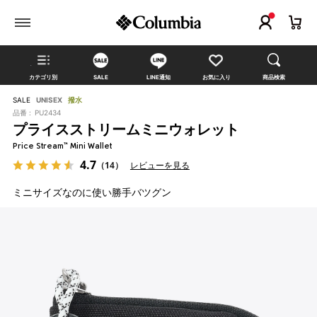
カテゴリ別
SALE
LINE通知
お気に入り
商品検索
SALE
UNISEX
撥水
品番 :
PU2434
プライスストリームミニウォレット
Price Stream™ Mini Wallet
4.7
（14）
レビューを見る
ミニサイズなのに使い勝手バツグン