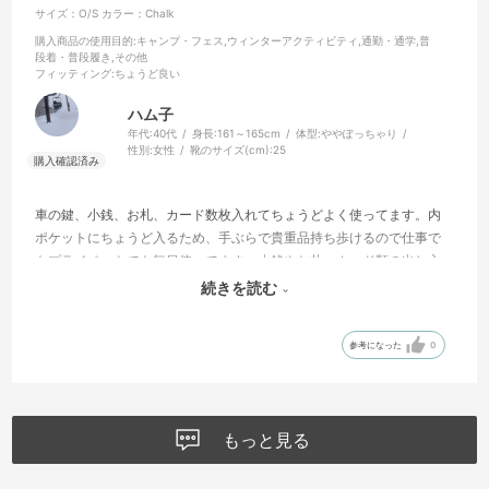
サイズ：O/S
カラー：Chalk
購入商品の使用目的
:キャンプ・フェス,ウィンターアクティビティ,通勤・通学,普
段着・普段履き,その他
フィッティング
:ちょうど良い
ハム子
年代:
40代
身長:
161～165cm
体型:
ややぽっちゃり
性別:
女性
靴のサイズ(cm):
25
車の鍵、小銭、お札、カード数枚入れてちょうどよく使ってます。内
ポケットにちょうど入るため、手ぶらで貴重品持ち歩けるので仕事で
もプライベートでも毎日使ってます。小銭やお札、カード類の出し入
れもしやすく、カラビナがついてるので紛失の心配もありません。毎
続きを読む
日使っていますが全く汚れないのもポイント高いです。
参考になった
0
もっと見る