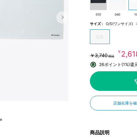
010
040
1
サイズ :
O/S(ワンサイズ)
O/S
￥2,61
￥3,740
税込
26ポイント(1%)還
店舗在庫を
te
商品説明