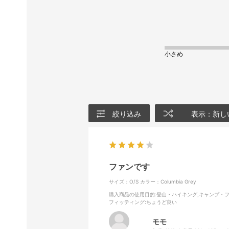
小さめ
絞り込み
表示：新し
ファンです
サイズ：O/S
カラー：Columbia Grey
購入商品の使用目的
:登山・ハイキング,キャンプ・
フィッティング
:ちょうど良い
モモ