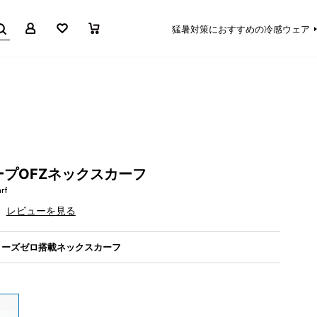
マイページ
お気に入り
買い物かご
猛暑対策におすすめの冷感ウェア
プOFZネックスカーフ
rf
レビューを見る
リーズゼロ搭載ネックスカーフ