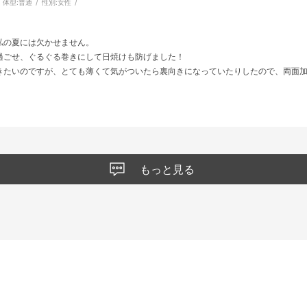
体型:
普通
性別:
女性
私の夏には欠かせません。
過ごせ、ぐるぐる巻きにして日焼けも防げました！
きたいのですが、とても薄くて気がついたら裏向きになっていたりしたので、両面
もっと見る