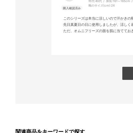
年代:
40代
身長:
161～165cm
靴のサイズ(cm):
24
このシリーズは本当に涼しいので汗かきの
先日真夏日の日に使用しましたが、涼しく
ただ、オムニフリーズの面を肌に当ててお
関連商品をキーワードで探す