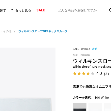
探す
もっと見る
SALE
ー・その他
ウィルキンスロープOFZネックスカーフ
SALE
UNISEX
冷感
品番 :
PU2646
ウィルキンスロー
Wilkin Slope™ OFZ Neck Sca
4.0
（2）
真夏でも快適なオムニフ
カラーを選択 :
100 White