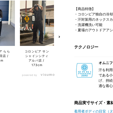
【商品特徴】
・コロンビア独自の冷却
・汗対策用のネックスカ
・洗濯機洗い可能
・夏場のアウトドアアシ
テクノロジー
ア らら
コロンビア サン
コロンビア サン
コロン
田店
シャインシティ
シャインシティ
屋フ
cm
アルパ店
アルパ店
ワン店
オムニフ
173cm
173cm
汗を利用
である小
powered by
げ、持続
適な着心
商品実寸サイズ・素
着用者ボディの目安（ヌ