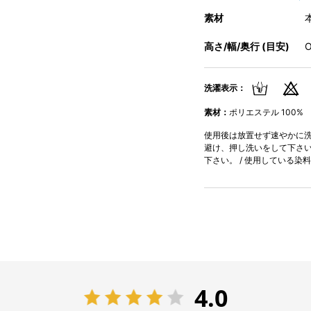
素材
高さ/幅/奥行 (目安)
O
洗濯表示：
素材：
ポリエステル 100%
使用後は放置せず速やかに洗濯
避け、押し洗いをして下さい。
下さい。 / 使用している
4.0