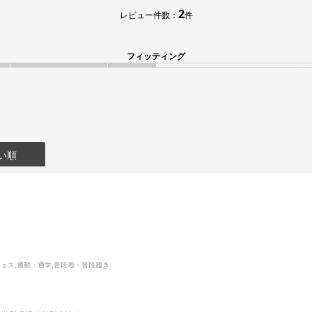
2
レビュー件数：
件
フィッティング
い順
フェス,通勤・通学,普段着・普段履き