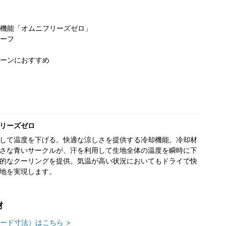
機能「オムニフリーズゼロ」
ーフ
ーンにおすすめ
コロンビア たま
ビア 名古
コロンビア トナ
コ
プラーザテラス
ァッション
リエつくばスク
ぽ
店
157cm
168cm
エア店
152cm
リーズゼロ
して温度を下げる。快適な涼しさを提供する冷却機能。冷却材
さな青いサークルが、汗を利用して生地全体の温度を瞬時に下
的なクーリングを提供。気温が高い状況においてもドライで快
地を実現します。
材
ード寸法）はこちら