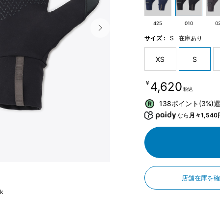
425
010
0
サイズ :
S
在庫あり
XS
S
￥4,620
税込
138ポイント(3%)
なら
月々1,540
店舗在庫を
ck