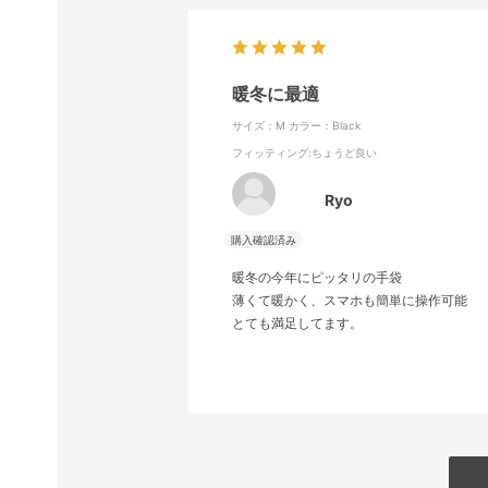
暖冬に最適
サイズ：M
カラー：Black
フィッティング
:ちょうど良い
Ryo
暖冬の今年にピッタリの手袋
薄くて暖かく、スマホも簡単に操作可能
とても満足してます。