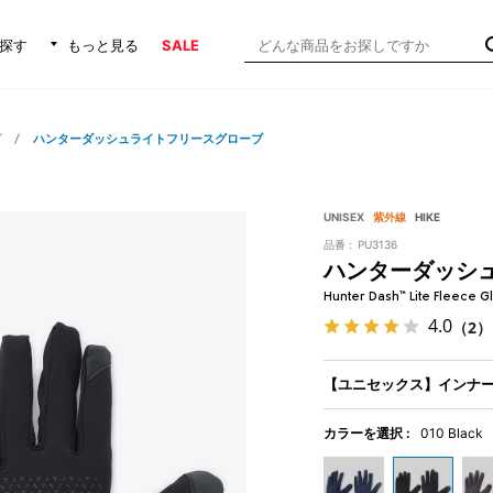
探す
もっと見る
SALE
ブ
ハンターダッシュライトフリースグローブ
UNISEX
紫外線
HIKE
品番 :
PU3136
ハンターダッシ
Hunter Dash™ Lite Fleece G
4.0
（2）
【ユニセックス】インナ
カラーを選択 :
010 Black