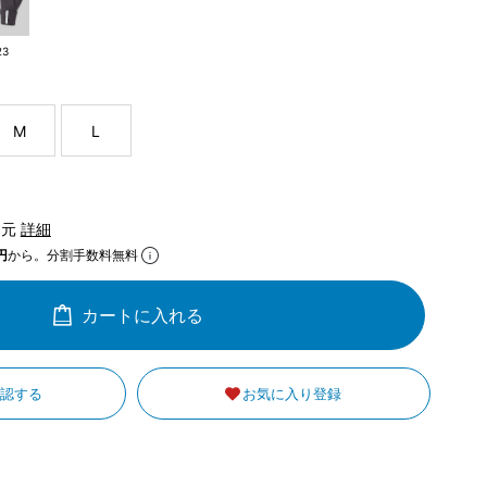
23
M
L
還元
詳細
円
から。分割手数料無料
カートに入れる
確認する
お気に入り登録