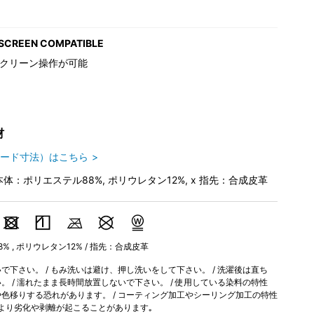
SCREEN COMPATIBLE
クリーン操作が可能
材
ード寸法）はこちら
本体：ポリエステル88%, ポリウレタン12%, x 指先：合成皮革
 , ポリウレタン12% / 指先：合成皮革
下さい。 / もみ洗いは避け、押し洗いをして下さい。 / 洗濯後は直ち
 / 濡れたまま長時間放置しないで下さい。 / 使用している染料の特性
色移りする恐れがあります。 / コーティング加工やシーリング加工の特性
より劣化や剥離が起こることがあります｡