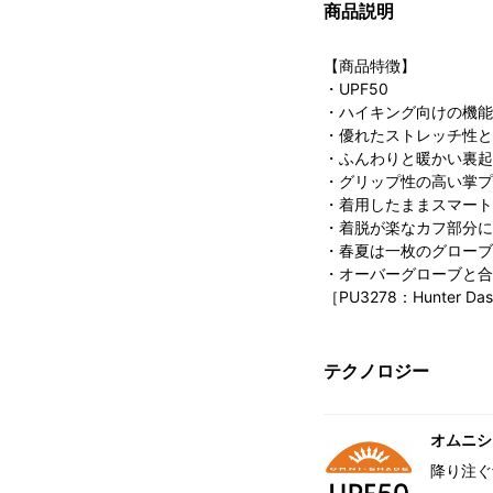
商品説明
【商品特徴】
・UPF50
・ハイキング向けの機能
・優れたストレッチ性と
・ふんわりと暖かい裏起
・グリップ性の高い掌プ
・着用したままスマート
・着脱が楽なカフ部分に
・春夏は一枚のグローブ
・オーバーグローブと合
［PU3278：Hunter Dash
テクノロジー
オムニシェ
降り注ぐ