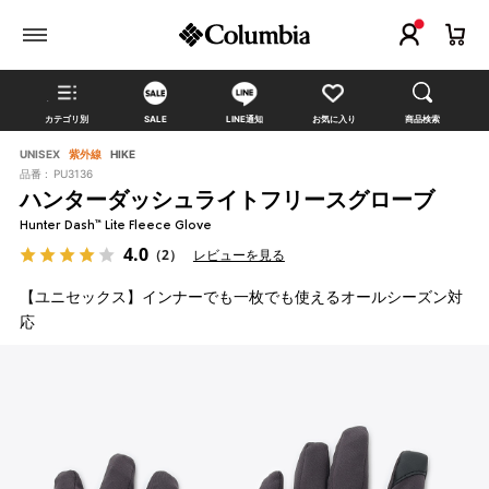
カテゴリ別
SALE
LINE通知
お気に入り
商品検索
UNISEX
紫外線
HIKE
品番 :
PU3136
ハンターダッシュライトフリースグローブ
Hunter Dash™ Lite Fleece Glove
4.0
（2）
レビューを見る
【ユニセックス】インナーでも一枚でも使えるオールシーズン対
応