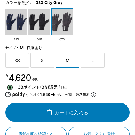
カラーを選択 :
023 City Grey
425
010
023
M
在庫あり
サイズ :
XS
S
M
L
￥4,620
税込
138ポイント(3%)還元
詳細
なら
月々1,540円
から。分割手数料無料
カートに入れる
店舗在庫を確認する
お気に入りに登録