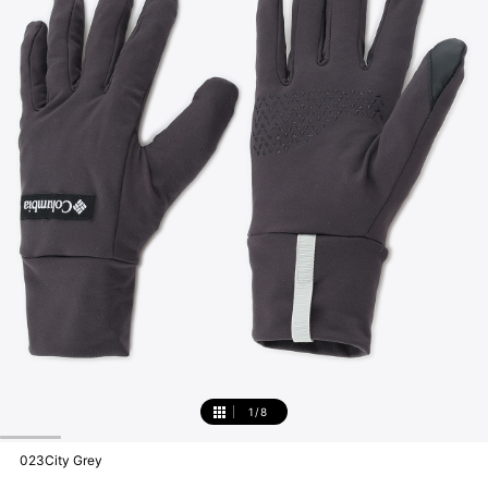
1
/
8
1
023City Grey