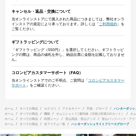
キャンセル・返品・交換について
当オンラインストアにて購入された商品につきましては、弊社オンラ
インストアの規定により承っております。詳しくは「
ご利用規約
」を
ご覧ください。
ギフトラッピングについて
「ギフトラッピング（550円）」を選択してください。ギフトラッピ
ングの際は、商品の値札を外し、納品伝票に金額を記載しておりませ
ん。
コロンビアカスタマーサポート（FAQ）
当オンラインストアでのご不明点、ご質問は「
コロンビアカスタマー
サポート
」をご確認ください。
ホーム
すべての商品
カテゴリ
アクセサリー
手袋・グローブ
ハンターダッシ
ホーム
すべての商品
機能
オムニシェイド│紫外線（日焼け対策/UVカット）
オ
ホーム
すべての商品
利用シーン
登山用品・登山グッズ
登山バックパック・アク
ホーム
すべての商品
全アイテム一覧
ハンターダッシュライトフリースグローブ