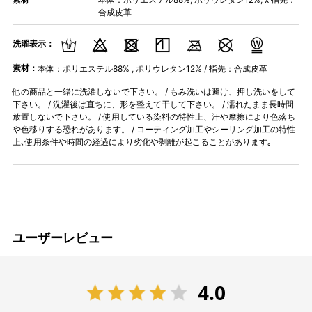
合成皮革
洗濯表示：
素材：
本体：ポリエステル88% , ポリウレタン12% / 指先：合成皮革
他の商品と一緒に洗濯しないで下さい。 / もみ洗いは避け、押し洗いをして
下さい。 / 洗濯後は直ちに、形を整えて干して下さい。 / 濡れたまま長時間
放置しないで下さい。 / 使用している染料の特性上、汗や摩擦により色落ち
や色移りする恐れがあります。 / コーティング加工やシーリング加工の特性
上､使用条件や時間の経過により劣化や剥離が起こることがあります｡
ユーザーレビュー
4.0