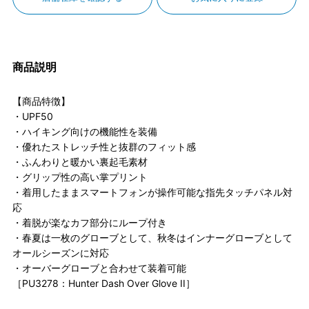
商品説明
【商品特徴】
・UPF50
・ハイキング向けの機能性を装備
・優れたストレッチ性と抜群のフィット感
・ふんわりと暖かい裏起毛素材
・グリップ性の高い掌プリント
・着用したままスマートフォンが操作可能な指先タッチパネル対
応
・着脱が楽なカフ部分にループ付き
・春夏は一枚のグローブとして、秋冬はインナーグローブとして
オールシーズンに対応
・オーバーグローブと合わせて装着可能
［PU3278：Hunter Dash Over Glove II］