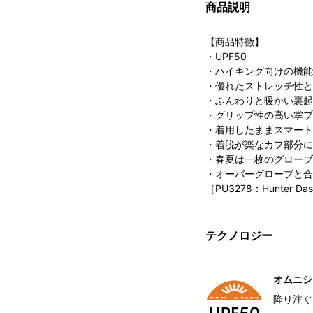
商品説明
【商品特徴】
・UPF50
・ハイキング向けの機能
・優れたストレッチ性と
・ふんわりと暖かい裏起
・グリップ性の高い掌プ
・着用したままスマート
・着脱が楽なカフ部分に
・春夏は一枚のグローブ
・オーバーグローブと合
［PU3278：Hunter Dash
テクノロジー
オムニシェ
降り注ぐ