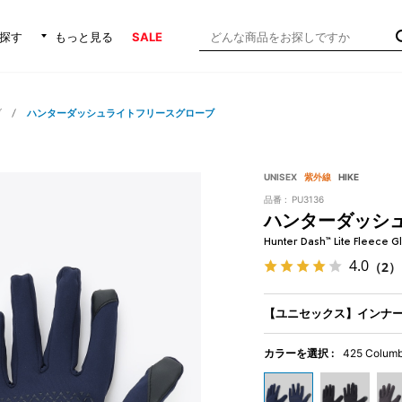
探す
もっと見る
SALE
ブ
ハンターダッシュライトフリースグローブ
UNISEX
紫外線
HIKE
品番 :
PU3136
ハンターダッシ
Hunter Dash™ Lite Fleece G
4.0
（2）
【ユニセックス】インナ
カラーを選択 :
425 Columb