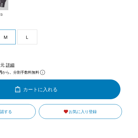
23
M
L
還元
詳細
円
から。分割手数料無料
カートに入れる
確認する
お気に入り登録