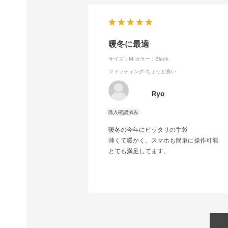
暖冬に最適
サイズ：M
カラー：Black
フィッティング
:ちょうど良い
Ryo
暖冬の今年にピッタリの手袋
薄くて暖かく、スマホも簡単に操作可能
とても満足してます。