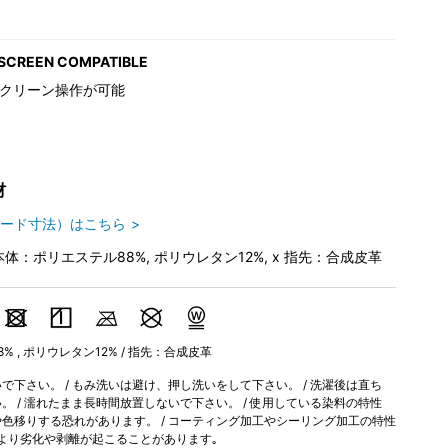
SCREEN COMPATIBLE
クリーン操作が可能
材
ード寸法）はこちら
本体：ポリエステル88%, ポリウレタン12%, x 指先：合成皮革
 , ポリウレタン12% / 指先：合成皮革
下さい。 / もみ洗いは避け、押し洗いをして下さい。 / 洗濯後は直ち
 / 濡れたまま長時間放置しないで下さい。 / 使用している染料の特性
色移りする恐れがあります。 / コーティング加工やシーリング加工の特性
より劣化や剥離が起こることがあります｡