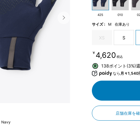
425
010
0
サイズ :
M
在庫あり
XS
S
￥4,620
税込
138ポイント(3%)
なら
月々1,540
店舗在庫を
a Navy