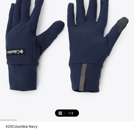
1
/
8
1
425Columbia Navy