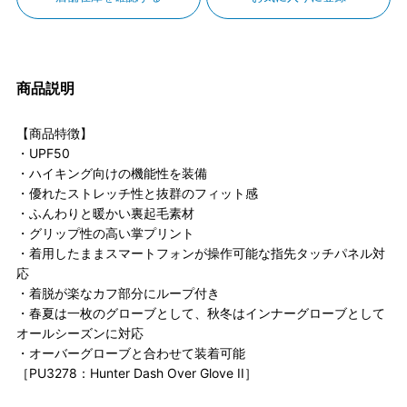
商品説明
【商品特徴】
・UPF50
・ハイキング向けの機能性を装備
・優れたストレッチ性と抜群のフィット感
・ふんわりと暖かい裏起毛素材
・グリップ性の高い掌プリント
・着用したままスマートフォンが操作可能な指先タッチパネル対
応
・着脱が楽なカフ部分にループ付き
・春夏は一枚のグローブとして、秋冬はインナーグローブとして
オールシーズンに対応
・オーバーグローブと合わせて装着可能
［PU3278：Hunter Dash Over Glove II］