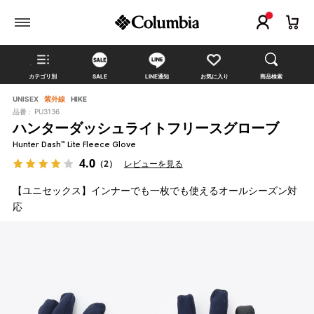
カテゴリ別
SALE
LINE通知
お気に入り
商品検索
UNISEX
紫外線
HIKE
品番 :
PU3136
ハンターダッシュライトフリースグローブ
Hunter Dash™ Lite Fleece Glove
4.0
（2）
レビューを見る
【ユニセックス】インナーでも一枚でも使えるオールシーズン対
応