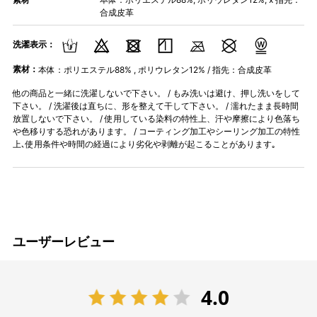
合成皮革
洗濯表示：
素材：
本体：ポリエステル88% , ポリウレタン12% / 指先：合成皮革
他の商品と一緒に洗濯しないで下さい。 / もみ洗いは避け、押し洗いをして
下さい。 / 洗濯後は直ちに、形を整えて干して下さい。 / 濡れたまま長時間
放置しないで下さい。 / 使用している染料の特性上、汗や摩擦により色落ち
や色移りする恐れがあります。 / コーティング加工やシーリング加工の特性
上､使用条件や時間の経過により劣化や剥離が起こることがあります｡
ユーザーレビュー
4.0