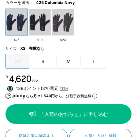
カラーを選択 :
425 Columbia Navy
425
010
023
XS
在庫なし
サイズ :
XS
S
M
L
￥4,620
税込
138ポイント(3%)還元
詳細
なら
月々1,540円
から。分割手数料無料
「入荷のお知らせ」に申し込む
店舗在庫を確認する
お気に入りに登録