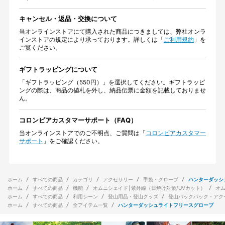
キャンセル・返品・交換について
当オンラインストアにて購入された商品につきましては、弊社オンラ
インストアの規定により承っております。詳しくは「
ご利用規約
」を
ご覧ください。
ギフトラッピングについて
「ギフトラッピング（550円）」を選択してください。ギフトラッピ
ングの際は、商品の値札を外し、納品伝票に金額を記載しておりませ
ん。
コロンビアカスタマーサポート（FAQ）
当オンラインストアでのご不明点、ご質問は「
コロンビアカスタマー
サポート
」をご確認ください。
ホーム
すべての商品
カテゴリ
アクセサリー
手袋・グローブ
ハンターダッシ
ホーム
すべての商品
機能
オムニシェイド│紫外線（日焼け対策/UVカット）
オ
ホーム
すべての商品
利用シーン
登山用品・登山グッズ
登山バックパック・アク
ホーム
すべての商品
全アイテム一覧
ハンターダッシュライトフリースグローブ