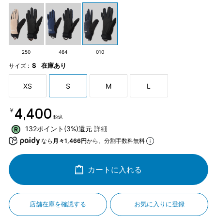
250
464
010
S
在庫あり
サイズ :
XS
S
M
L
￥4,400
税込
132ポイント(3%)還元
詳細
なら
月々1,466円
から。分割手数料無料
カートに入れる
店舗在庫を確認する
お気に入りに登録