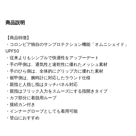
商品説明
【商品特徴】
・コロンビア独自のサンプロテクション機能「オムニシェイド」
UPF50
・従来よりもシンプルで快適性をアップーデート
・手の甲側は、通気性と速乾性に優れたメッシュ素材
・手のひら側は、全体的にグリップ力に優れた素材
・裾甲側は、腕時計に対応したラウンド仕様
・親指と人指し指はタッチパネル対応
・親指はフリック入力をスムーズにする指開きタイプ
・カフ部分に着脱用ループ
・接続カン付き
・インナーグローブとしても着用可能
・登山におすすめ