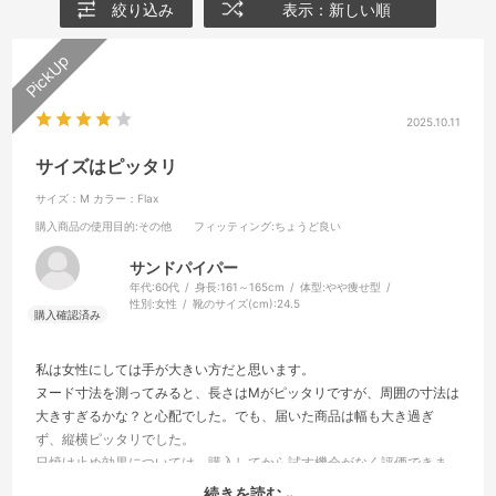
絞り込み
表示：新しい順
2025.10.11
サイズはピッタリ
サイズ：M
カラー：Flax
購入商品の使用目的
:その他
フィッティング
:ちょうど良い
サンドパイパー
年代:
60代
身長:
161～165cm
体型:
やや痩せ型
性別:
女性
靴のサイズ(cm):
24.5
私は女性にしては手が大きい方だと思います。
ヌード寸法を測ってみると、長さはMがピッタリですが、周囲の寸法は
大きすぎるかな？と心配でした。でも、届いた商品は幅も大き過ぎ
ず、縦横ピッタリでした。
日焼け止め効果については、購入してから試す機会がなく評価できま
せんが、さらりとして伸縮性もありスマホも使えて良いです。
続きを読む