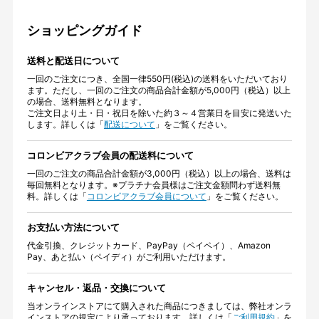
ショッピングガイド
送料と配送日について
一回のご注文につき、全国一律550円(税込)の送料をいただいており
ます。ただし、一回のご注文の商品合計金額が5,000円（税込）以上
の場合、送料無料となります。
ご注文日より土・日・祝日を除いた約３～４営業日を目安に発送いた
します。詳しくは「
配送について
」をご覧ください。
コロンビアクラブ会員の配送料について
一回のご注文の商品合計金額が3,000円（税込）以上の場合、送料は
毎回無料となります。※プラチナ会員様はご注文金額問わず送料無
料。詳しくは「
コロンビアクラブ会員について
」をご覧ください。
お支払い方法について
代金引換、クレジットカード、PayPay（ペイペイ）、Amazon
Pay、あと払い（ペイディ）がご利用いただけます。
キャンセル・返品・交換について
当オンラインストアにて購入された商品につきましては、弊社オンラ
インストアの規定により承っております。詳しくは「
ご利用規約
」を