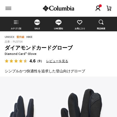
カテゴリ別
SALE
LINE通知
お気に入り
商品検索
UNISEX
紫外線
HIKE
品番 :
PU3704
ダイアモンドカードグローブ
Diamond Card™ Glove
4.6
（9）
レビューを見る
シンプルかつ快適性を追求した登山向けグローブ