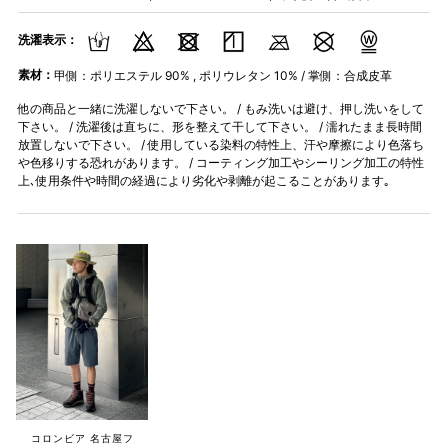
洗濯表示：
素材：
甲側：ポリエステル 90% , ポリウレタン 10% / 掌側：合成皮革
他の商品と一緒に洗濯しないで下さい。 / もみ洗いは避け、押し洗いをして
下さい。 / 洗濯後は直ちに、形を整えて干して下さい。 / 濡れたまま長時間
放置しないで下さい。 / 使用している染料の特性上、汗や摩擦により色落ち
や色移りする恐れがあります。 / コーティング加工やシーリング加工の特性
上､使用条件や時間の経過により劣化や剥離が起こることがあります｡
コロンビア 名古屋フ