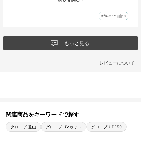
色はモニターで見るより暗いベージュでしたが、良い色で気に入って
います。
参考になった
5
一つだけ注意点は、しまう時は手首の面ファスナーを留めておいた方
がよいです。親指の甲側の素材にくっつきやすく、剥がしたら糸が出
てしまいました。
もっと見る
レビューについて
関連商品をキーワードで探す
グローブ 登山
グローブ UVカット
グローブ UPF50