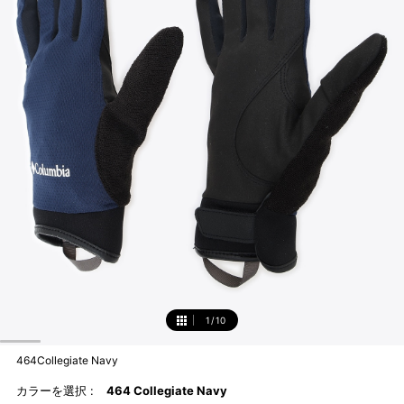
1
/
10
1
464Collegiate Navy
カラーを選択 :
464 Collegiate Navy