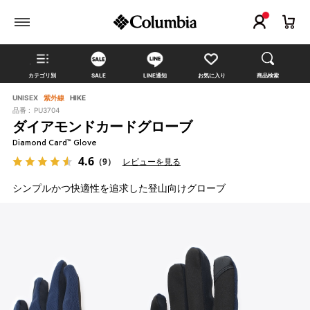
カテゴリ別
SALE
LINE通知
お気に入り
商品検索
UNISEX
紫外線
HIKE
品番 :
PU3704
ダイアモンドカードグローブ
Diamond Card™ Glove
4.6
（9）
レビューを見る
シンプルかつ快適性を追求した登山向けグローブ