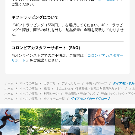
ご覧ください。
ギフトラッピングについて
「ギフトラッピング（550円）」を選択してください。ギフトラッピ
ングの際は、商品の値札を外し、納品伝票に金額を記載しておりませ
ん。
コロンビアカスタマーサポート（FAQ）
当オンラインストアでのご不明点、ご質問は「
コロンビアカスタマー
サポート
」をご確認ください。
ホーム
すべての商品
カテゴリ
アクセサリー
手袋・グローブ
ダイアモンドカ
ホーム
すべての商品
機能
オムニシェイド│紫外線（日焼け対策/UVカット）
オ
ホーム
すべての商品
利用シーン
登山用品・登山グッズ
登山バックパック・アク
ホーム
すべての商品
全アイテム一覧
ダイアモンドカードグローブ