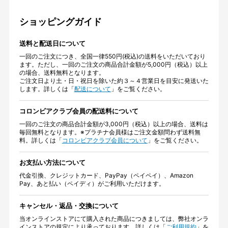
ショッピングガイド
送料と配送日について
一回のご注文につき、全国一律550円(税込)の送料をいただいており
ます。ただし、一回のご注文の商品合計金額が5,000円（税込）以上
の場合、送料無料となります。
ご注文日より土・日・祝日を除いた約３～４営業日を目安に発送いた
します。詳しくは「
配送について
」をご覧ください。
コロンビアクラブ会員の配送料について
一回のご注文の商品合計金額が3,000円（税込）以上の場合、送料は
毎回無料となります。※プラチナ会員様はご注文金額問わず送料無
料。詳しくは「
コロンビアクラブ会員について
」をご覧ください。
お支払い方法について
代金引換、クレジットカード、PayPay（ペイペイ）、Amazon
Pay、あと払い（ペイディ）がご利用いただけます。
キャンセル・返品・交換について
当オンラインストアにて購入された商品につきましては、弊社オンラ
インストアの規定により承っております。詳しくは「
ご利用規約
」を