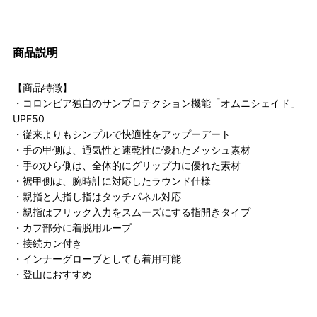
商品説明
【商品特徴】
・コロンビア独自のサンプロテクション機能「オムニシェイド」
UPF50
・従来よりもシンプルで快適性をアップーデート
・手の甲側は、通気性と速乾性に優れたメッシュ素材
・手のひら側は、全体的にグリップ力に優れた素材
・裾甲側は、腕時計に対応したラウンド仕様
・親指と人指し指はタッチパネル対応
・親指はフリック入力をスムーズにする指開きタイプ
・カフ部分に着脱用ループ
・接続カン付き
・インナーグローブとしても着用可能
・登山におすすめ