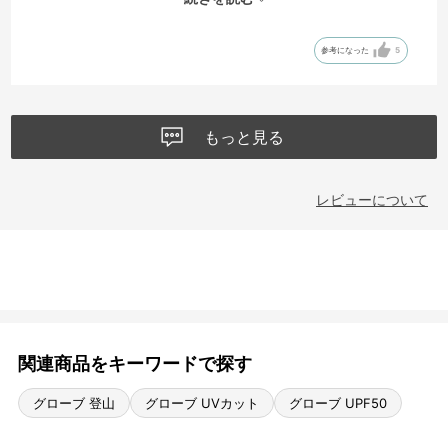
色はモニターで見るより暗いベージュでしたが、良い色で気に入って
います。
参考になった
5
一つだけ注意点は、しまう時は手首の面ファスナーを留めておいた方
がよいです。親指の甲側の素材にくっつきやすく、剥がしたら糸が出
てしまいました。
もっと見る
レビューについて
関連商品をキーワードで探す
グローブ 登山
グローブ UVカット
グローブ UPF50