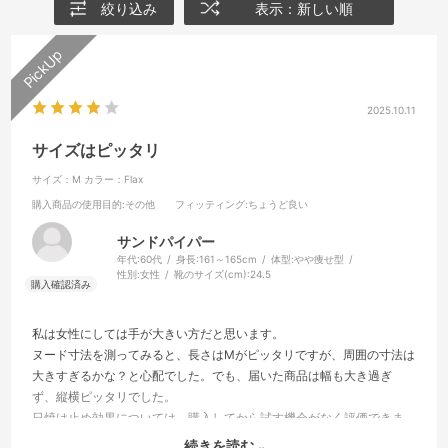
絞り込み
表示：新しい順
2025.10.11
サイズはピッタリ
サイズ：M
カラー：Flax
購入商品の使用目的
:その他
フィッティング
:ちょうど良い
サンドパイパー
年代:
60代
身長:
161～165cm
体型:
やや痩せ型
性別:
女性
靴のサイズ(cm):
24.5
私は女性にしては手が大きい方だと思います。
ヌード寸法を測ってみると、長さはMがピッタリですが、周囲の寸法は
大きすぎるかな？と心配でした。でも、届いた商品は幅も大き過ぎ
ず、縦横ピッタリでした。
日焼け止め効果については、購入してから試す機会がなく評価できま
せんが、さらりとして伸縮性もありスマホも使えて良いです。
続きを読む