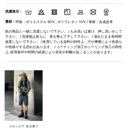
洗濯表示：
素材：
甲側：ポリエステル 90% , ポリウレタン 10% / 掌側：合成皮革
他の商品と一緒に洗濯しないで下さい。 / もみ洗いは避け、押し洗いをして
下さい。 / 洗濯後は直ちに、形を整えて干して下さい。 / 濡れたまま長時間
放置しないで下さい。 / 使用している染料の特性上、汗や摩擦により色落ち
や色移りする恐れがあります。 / コーティング加工やシーリング加工の特性
上､使用条件や時間の経過により劣化や剥離が起こることがあります｡
コロンビア 名古屋フ