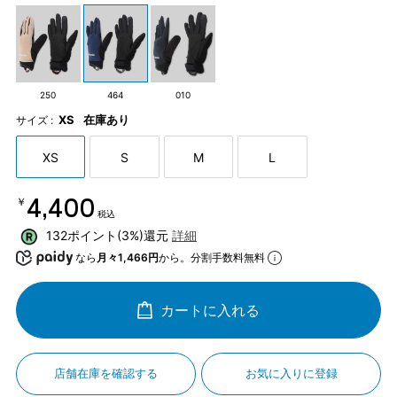
250
464
010
XS
在庫あり
サイズ :
XS
S
M
L
￥4,400
税込
132ポイント(3%)還元
詳細
なら
月々1,466円
から。分割手数料無料
カートに入れる
店舗在庫を確認する
お気に入りに登録