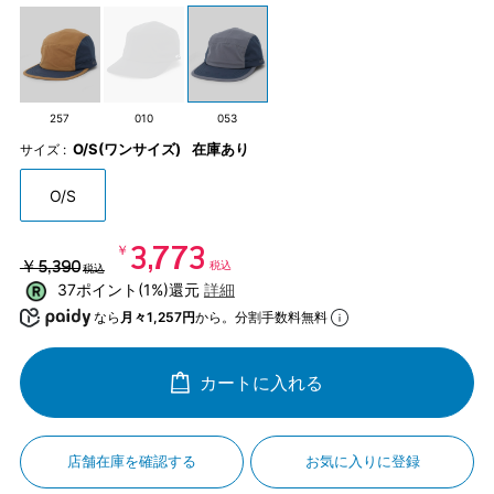
257
010
053
O/S(ワンサイズ)
在庫あり
サイズ :
O/S
￥3,773
￥5,390
税込
税込
37ポイント(1%)還元
詳細
なら
月々1,257円
から。分割手数料無料
カートに入れる
店舗在庫を確認する
お気に入りに登録