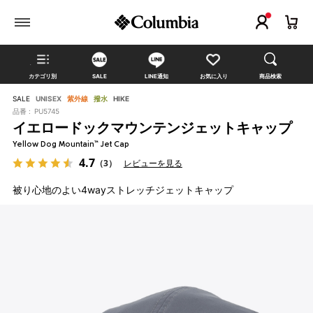
カテゴリ別
SALE
LINE通知
お気に入り
商品検索
SALE
UNISEX
紫外線
撥水
HIKE
品番 :
PU5745
イエロードックマウンテンジェットキャップ
Yellow Dog Mountain™ Jet Cap
4.7
（3）
レビューを見る
被り心地のよい4wayストレッチジェットキャップ