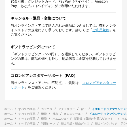
代金引換、クレジットカード、PayPay（ペイペイ）、Amazon
Pay、あと払い（ペイディ）がご利用いただけます。
キャンセル・返品・交換について
当オンラインストアにて購入された商品につきましては、弊社オンラ
インストアの規定により承っております。詳しくは「
ご利用規約
」を
ご覧ください。
ギフトラッピングについて
「ギフトラッピング（550円）」を選択してください。ギフトラッピ
ングの際は、商品の値札を外し、納品伝票に金額を記載しておりませ
ん。
コロンビアカスタマーサポート（FAQ）
当オンラインストアでのご不明点、ご質問は「
コロンビアカスタマー
サポート
」をご確認ください。
ホーム
すべての商品
カテゴリ
アクセサリー
帽子
イエロードックマウンテン
ホーム
すべての商品
機能
撥水
オムニシールド
イエロードックマウンテンジ
ホーム
すべての商品
機能
オムニシェイド│紫外線（日焼け対策/UVカット）
オ
ホーム
すべての商品
利用シーン
登山用品・登山グッズ
登山バックパック・アク