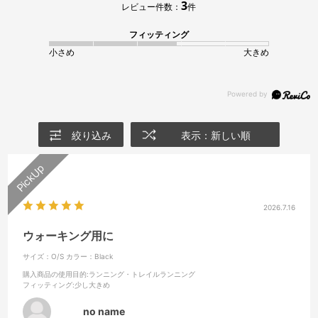
3
レビュー件数：
件
フィッティング
小さめ
大きめ
絞り込み
表示：新しい順
2026.7.16
ウォーキング用に
サイズ：O/S
カラー：Black
購入商品の使用目的
:ランニング・トレイルランニング
フィッティング
:少し大きめ
no name