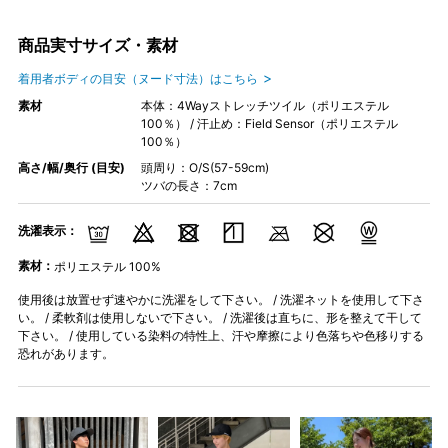
商品実寸サイズ・素材
着用者ボディの目安（ヌード寸法）はこちら
素材
本体：4Wayストレッチツイル（ポリエステル
100％） / 汗止め：Field Sensor（ポリエステル
100％）
高さ/幅/奥行 (目安)
頭周り：O/S(57-59cm)
ツバの長さ：7cm
洗濯表示：
素材：
ポリエステル 100%
使用後は放置せず速やかに洗濯をして下さい。 / 洗濯ネットを使用して下さ
い。 / 柔軟剤は使用しないで下さい。 / 洗濯後は直ちに、形を整えて干して
下さい。 / 使用している染料の特性上、汗や摩擦により色落ちや色移りする
恐れがあります。