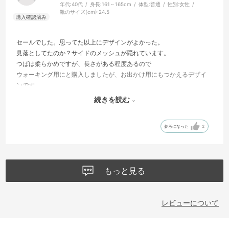
年代:
40代
身長:
161～165cm
体型:
普通
性別:
女性
靴のサイズ(cm):
24.5
セールでした。思ってた以上にデザインがよかった。
見落としてたのか？サイドのメッシュが隠れています。
つばは柔らかめですが、長さがある程度あるので
ウォーキング用にと購入しましたが、お出かけ用にもつかえるデザイ
ンです。
洗濯機で洗えます！！汗をたくさんかくこの陽気にぴったりだと思い
続きを読む
ます。
色違い購入しようかなと悩み中です。
参考になった
2
ネットの問い合わせにもすぐ返答いただき、購入を決めました。あり
がとうございました。
もっと見る
レビューについて