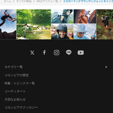
ホーム
すべての商品
SALEアイテム一覧
イエロードックマウンテンジェットキャッ
twitter
facebook
instagram
line
youtube
カテゴリ一覧
コロンビアの歴史
特集・トピックス一覧
コーディネート
大切なお知らせ
コロンビアテクノロジー