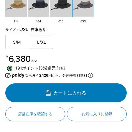
214
464
010
053
L/XL
在庫あり
サイズ :
S/M
L/XL
￥6,380
税込
191ポイント(3%)還元
詳細
なら
月々2,126円
から。分割手数料無料
カートに入れる
店舗在庫を確認する
お気に入りに登録