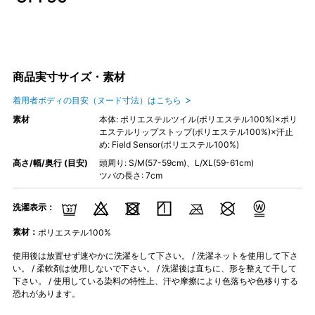
商品実寸サイズ・素材
着用者ボディの目安（ヌード寸法）はこちら
素材
本体: ポリエステルツイル(ポリエステル100%)×ポリ
エステルリップストップ(ポリエステル100%)×汗止
め: Field Sensor(ポリエステル100%)
高さ/幅/奥行 (目安)
頭周り: S/M(57-59cm)、L/XL(59-61cm)
ツバの長さ: 7cm
洗濯表示：
素材：
ポリエステル100%
使用後は放置せず速やかに洗濯をして下さい。 / 洗濯ネットを使用して下さ
い。 / 柔軟剤は使用しないで下さい。 / 洗濯後は直ちに、形を整えて干して
下さい。 / 使用している染料の特性上、汗や摩擦により色落ちや色移りする
恐れがあります。