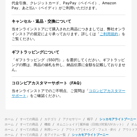
代金引換、クレジットカード、PayPay（ペイペイ）、Amazon
Pay、あと払い（ペイディ）がご利用いただけます。
キャンセル・返品・交換について
当オンラインストアにて購入された商品につきましては、弊社オンラ
インストアの規定により承っております。詳しくは「
ご利用規約
」を
ご覧ください。
ギフトラッピングについて
「ギフトラッピング（550円）」を選択してください。ギフトラッピ
ングの際は、商品の値札を外し、納品伝票に金額を記載しておりませ
ん。
コロンビアカスタマーサポート（FAQ）
当オンラインストアでのご不明点、ご質問は「
コロンビアカスタマー
サポート
」をご確認ください。
ホーム
すべての商品
カテゴリ
アクセサリー
帽子
シッカモアライトブーニー
ホーム
すべての商品
機能
オムニシェイド│紫外線（日焼け対策/UVカット）
オ
ホーム
すべての商品
利用シーン
アウトドア│キャンプ・フェス・釣り
アウトド
ホーム
すべての商品
全アイテム一覧
シッカモアライトブーニー