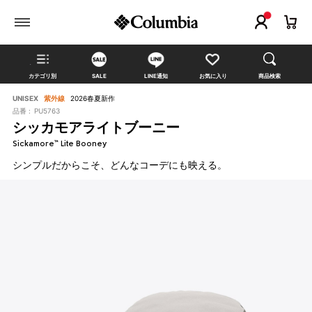
カテゴリ別
SALE
LINE通知
お気に入り
商品検索
UNISEX
紫外線
2026春夏新作
品番 :
PU5763
シッカモアライトブーニー
Sickamore™ Lite Booney
シンプルだからこそ、どんなコーデにも映える。