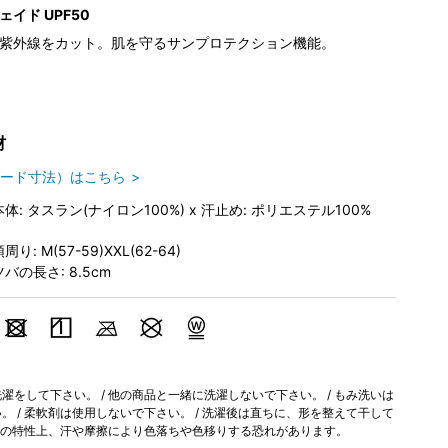
イド UPF50
紫外線をカット。肌を守るサンプロテクション機能。
材
ード寸法）はこちら
本体: タスラン(ナイロン100%) x 汗止め: ポリエステル100%
周り: M(57-59)XXL(62-64)
ツバの長さ: 8.5cm
をして下さい。 / 他の商品と一緒に洗濯しないで下さい。 / もみ洗いは
 / 柔軟剤は使用しないで下さい。 / 洗濯後は直ちに、形を整えて干して
染料の特性上、汗や摩擦により色落ちや色移りする恐れがあります。