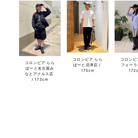
コロンビア らら
コロンビ
コロンビア らら
ぽーと沼津店
フォーラ
ぽーと名古屋み
175cm
172
なとアクルス店
173cm