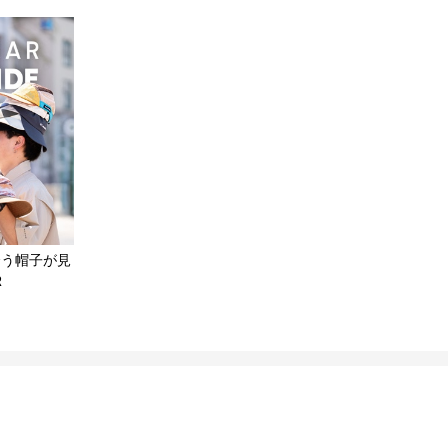
合う帽子が見
R