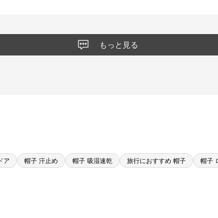
もっと見る
ドア
帽子 汗止め
帽子 吸湿速乾
旅行におすすめ 帽子
帽子 