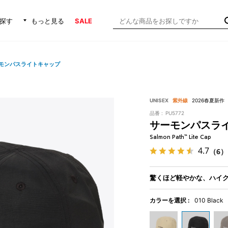
探す
もっと見る
SALE
モンパスライトキャップ
UNISEX
紫外線
2026春夏新作
品番 :
PU5772
サーモンパスラ
Salmon Path™ Lite Cap
4.7
（6）
驚くほど軽やかな、ハイ
カラーを選択 :
010 Black