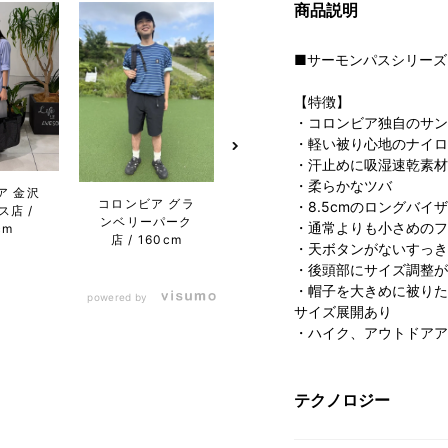
商品説明
■サーモンパスシリーズ
【特徴】
・コロンビア独自のサン
・軽い被り心地のナイロ
・汗止めに吸湿速乾素材
・柔らかなツバ
ア 金沢
コロン
コロンビア グラ
コロンビア らら
・8.5cmのロングバイ
ス店
ドーム
ンベリーパーク
ぽーと湘南平塚
・通常よりも小さめのフ
cm
ク
店
160cm
店
155cm
1
・天ボタンがないすっき
・後頭部にサイズ調整が
・帽子を大きめに被りた
powered by
サイズ展開あり
・ハイク、アウトドアア
テクノロジー