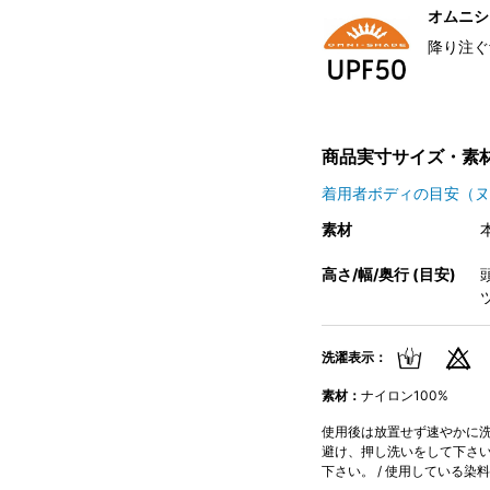
オムニシェ
降り注ぐ
商品実寸サイズ・素
着用者ボディの目安（ヌ
素材
高さ/幅/奥行 (目安)
頭
洗濯表示：
素材：
ナイロン100%
使用後は放置せず速やかに洗濯
避け、押し洗いをして下さい。
下さい。 / 使用している