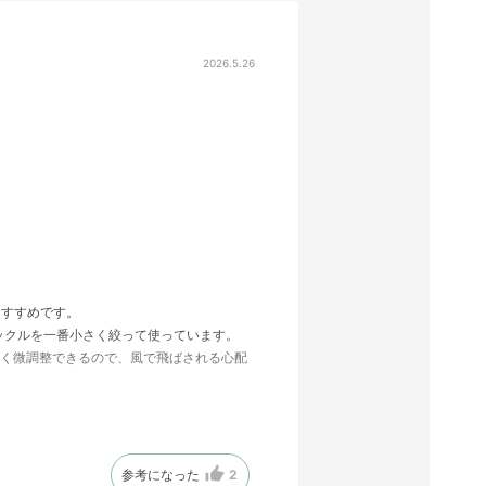
2026.5.26
おすすめです。
バックルを一番小さく絞って使っています。
かく微調整できるので、風で飛ばされる心配
ら、大人が街中で被っても綺麗めカジュアル
です！
参考になった
2