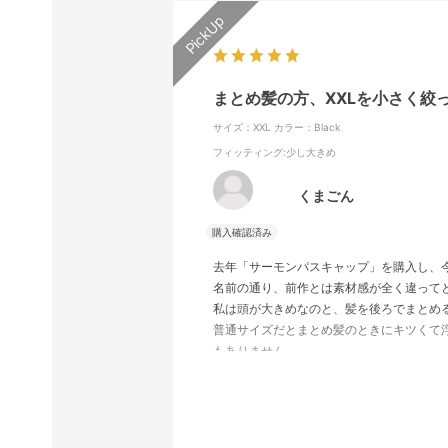
まとめ髪の方、XXLを小さく絞
サイズ：XXL
カラー：Black
フィッティング
:少し大きめ
くまごん
去年「サーモンパスキャップ」を購入し、
名前の通り、前作とは素材感が全く違って
私は頭が大きめなのと、髪を後ろでまとめるこ
普通サイズだとまとめ髪のときにキツくて
もありません。
ツバが8.5cmと長めなので日差しもしっ
に馴染みます。
「自分に合うサイズの帽子が出会えない」