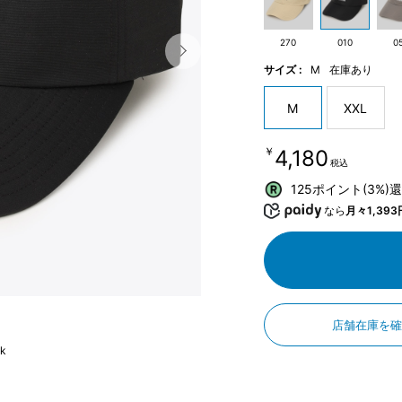
270
010
0
サイズ :
M
在庫あり
M
XXL
￥4,180
税込
125ポイント(3%)
なら
月々1,393
店舗在庫を
ck