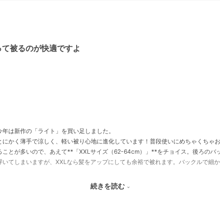
って被るのが快適ですよ
今年は新作の「ライト」を買い足しました。
とにかく薄手で涼しく、軽い被り心地に進化しています！普段使いにめちゃくちゃ
とが多いので、あえて**「XXLサイズ（62-64cm）」**をチョイス。後ろの
浮いてしまいますが、XXLなら髪をアップにしても余裕で被れます。バックルで細
かり遮れるのに、フロントロゴが小さめで天ボタンもないスッキリしたデザインだか
続きを読む
「髪を結ぶから大きめが欲しい」という方に、ぜひ試してほしい大満足のキャップ