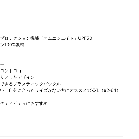
プロテクション機能「オムニシェイド」UPF50
ン100%素材
ビア 東京
コロンビア 泉パ
コロンビア ふか
コ
ザー
シティ ラ
ークタウン タピ
や花園プレミア
リ
ロントロゴ
ーア店
オ店
166cm
ム・アウトレッ
エ
60cm
りとしたデザイン
ト店
162cm
できるプラスティックバックル
い、自分に合ったサイズがない方にオススメのXXL（62-64）
クティビティにおすすめ