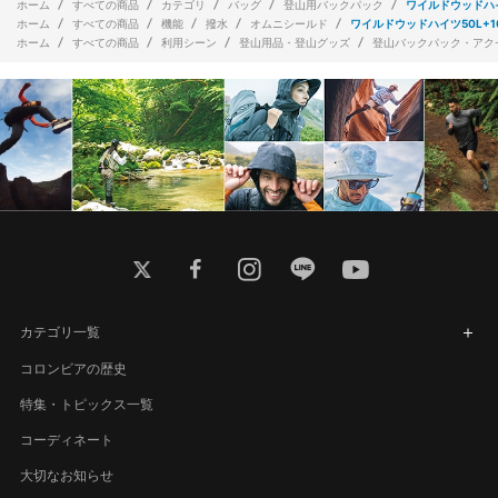
ホーム
すべての商品
カテゴリ
バッグ
登山用バックパック
ワイルドウッドハイ
ホーム
すべての商品
機能
撥水
オムニシールド
ワイルドウッドハイツ50L+
ホーム
すべての商品
利用シーン
登山用品・登山グッズ
登山バックパック・アク
twitter
facebook
instagram
line
youtube
カテゴリ一覧
コロンビアの歴史
特集・トピックス一覧
コーディネート
大切なお知らせ