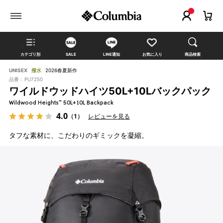
カテゴリ別
SALE
LINE通知
お気に入り
商品検索
UNISEX
撥水
2026春夏新作
品番 :
PU7250
ワイルドウッドハイツ50L+10Lバックパック
Wildwood Heights™ 50L+10L Backpack
4.0
（1）
レビューを見る
タフな素材に、こだわりのギミックを凝縮。