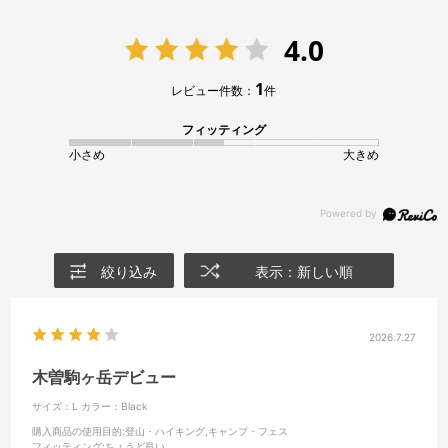
4.0
1
レビュー件数：
件
フィッティング
小さめ
大きめ
絞り込み
表示：新しい順
2026.7.27
木曽駒ヶ岳デビュー
サイズ：L
カラー：Black
購入商品の使用目的
:登山・ハイキング,キャンプ・フェス
フィッティング
:ちょうど良い