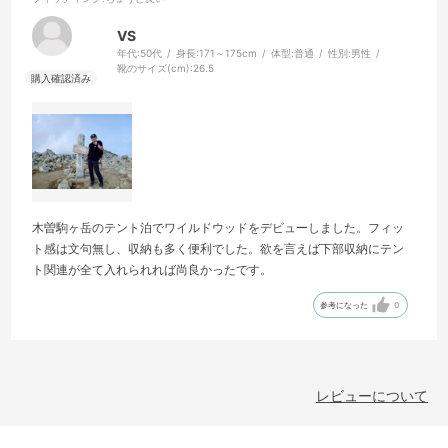
VS
年代:
50代
身長:
171～175cm
体型:
普通
性別:
男性
靴のサイズ(cm):
26.5
木曽駒ヶ岳のテント泊でワイルドウッドをデビューしました。フィッ
ト感は文句無し、収納も多く便利でした。欲を言えば下部収納にテン
ト関連が全て入れられれば尚良かったです。
参考になった
0
レビューについて