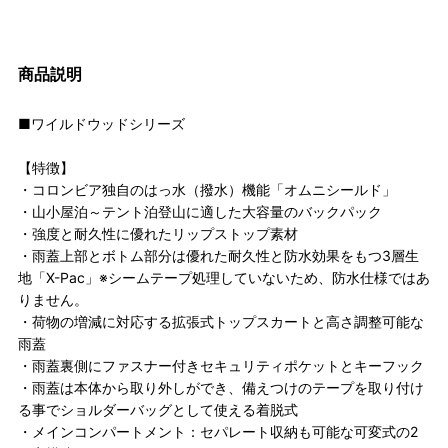
商品説明
■ワイルドウッドシリーズ
【特徴】
・コロンビア独自のはっ水（撥水）機能「オムニシールド」
・山小屋泊～テント泊登山に適した大容量のバックパック
・強度と耐久性に優れたリップストップ素材
・雨蓋上部とボトム部分は優れた耐久性と防水効果をもつ3層生
地「X-Pac」※シームテープ処理していないため、防水仕様ではあ
りません。
・荷物の増減に対応する拡張式トップスカートと高さ調整可能な
雨蓋
・雨蓋裏側にファスナー付きセキュリティポケットとキーフック
・雨蓋は本体から取り外しができ、備えつけのテープを取り付け
る事でショルダーバッグとして使える着脱式
・メインコンパートメント：セパレート収納も可能な可変式の2