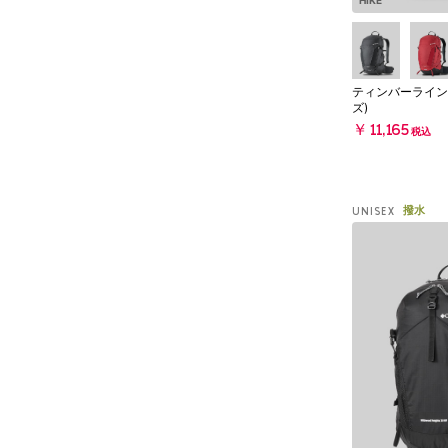
HIKE
ティンバーライン
ズ)
￥11,165
税込
撥水
UNISEX