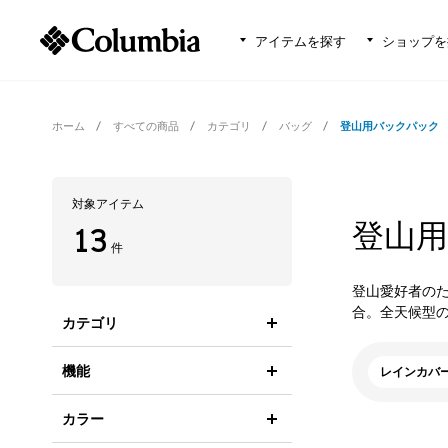
アイテムを探す
ショップを
ホーム
すべての商品
カテゴリ
バッグ
登山用バックパック
対象アイテム
登山
13
件
登山愛好者の
合。全天候型
カテゴリ
機能
レインカバ
カラー