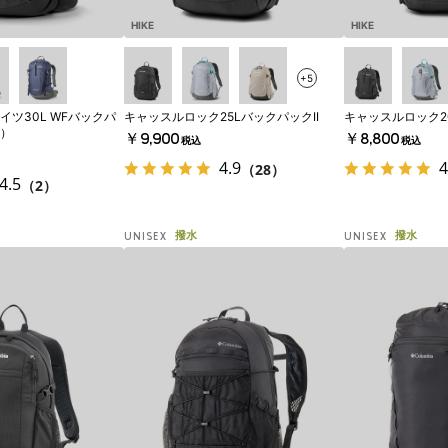
HIKE
HIKE
+5
ツ30L WFバックパ
キャッスルロック25LバックパックII
キャッスルロック20
）
￥9,900
￥8,800
税込
税込
4.9
4
（28）
4.5
（2）
撥水
撥水
UNISEX
UNISEX