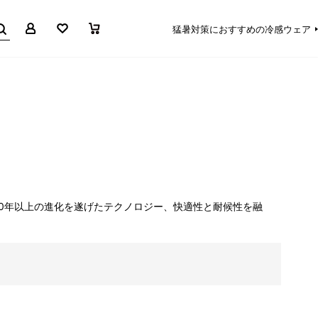
マイページ
お気に入り
買い物かご
猛暑対策におすすめの冷感ウェア
0年以上の進化を遂げたテクノロジー、快適性と耐候性を融