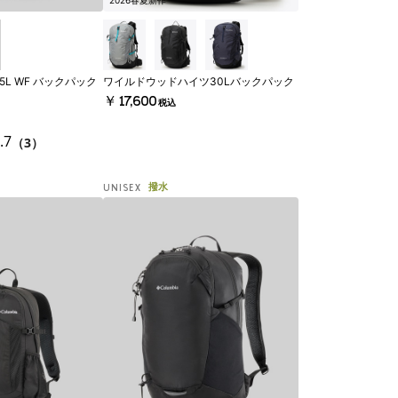
2026春夏新作
L WF バックパック
ワイルドウッドハイツ30Lバックパック
￥17,600
税込
.7
（3）
撥水
UNISEX