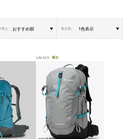
替え :
表示色:
撥水
UNISEX