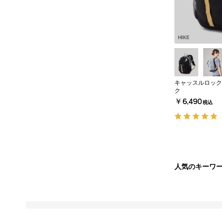
HIKE
キャッスルロック
ク
￥6,490
税込
人気のキーワ