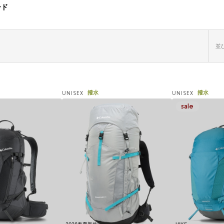
ード
並び
撥水
撥水
UNISEX
UNISEX