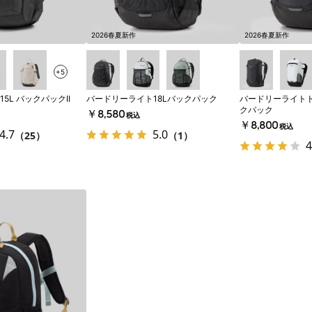
2026春夏新作
2026春夏新作
+5
5L バックパックII
バードリーライト18Lバックパック
バードリーライト
クパック
￥8,580
税込
￥8,800
税込
4.7
5.0
（25）
（1）
4