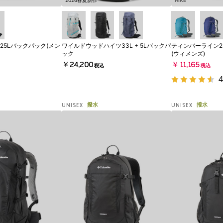
2026春夏新作
HIKE
25Lバックパック(メン
ワイルドウッドハイツ33L + 5Lバックパ
ティンバーライン25
ック
(ウィメンズ)
￥24,200
￥11,165
税込
税込
4
撥水
撥水
UNISEX
UNISEX