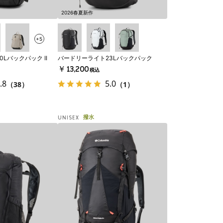
2026春夏新作
+5
Lバックパック II
バードリーライト23Lバックパック
￥13,200
税込
.8
5.0
（38）
（1）
撥水
UNISEX