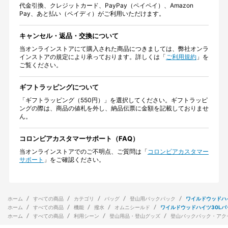
代金引換、クレジットカード、PayPay（ペイペイ）、Amazon
Pay、あと払い（ペイディ）がご利用いただけます。
キャンセル・返品・交換について
当オンラインストアにて購入された商品につきましては、弊社オンラ
インストアの規定により承っております。詳しくは「
ご利用規約
」を
ご覧ください。
ギフトラッピングについて
「ギフトラッピング（550円）」を選択してください。ギフトラッピ
ングの際は、商品の値札を外し、納品伝票に金額を記載しておりませ
ん。
コロンビアカスタマーサポート（FAQ）
当オンラインストアでのご不明点、ご質問は「
コロンビアカスタマー
サポート
」をご確認ください。
ホーム
すべての商品
カテゴリ
バッグ
登山用バックパック
ワイルドウッドハ
ホーム
すべての商品
機能
撥水
オムニシールド
ワイルドウッドハイツ30Lバ
ホーム
すべての商品
利用シーン
登山用品・登山グッズ
登山バックパック・アク