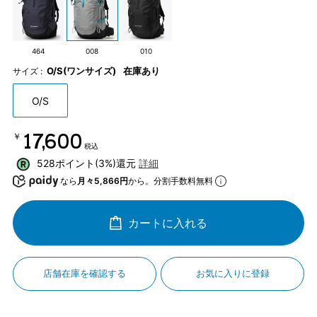
464
008
010
O/S(ワンサイズ)
在庫あり
サイズ :
O/S
￥17,600
税込
528ポイント(3%)還元
詳細
なら
月々5,866円
から。分割手数料無料
カートに入れる
店舗在庫を確認する
お気に入りに登録