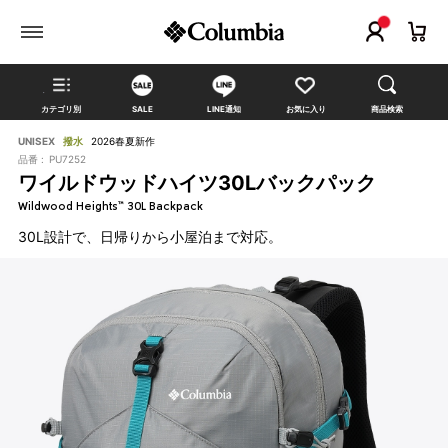
カテゴリ別
SALE
LINE通知
お気に入り
商品検索
UNISEX
撥水
2026春夏新作
品番 :
PU7252
ワイルドウッドハイツ30Lバックパック
Wildwood Heights™ 30L Backpack
30L設計で、日帰りから小屋泊まで対応。