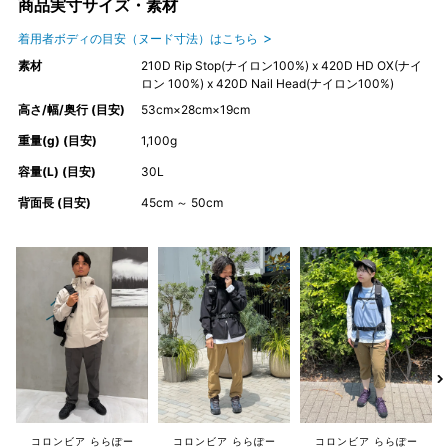
商品実寸サイズ・素材
着用者ボディの目安（ヌード寸法）はこちら
素材
210D Rip Stop(ナイロン100%) x 420D HD OX(ナイ
ロン 100%) x 420D Nail Head(ナイロン100%)
高さ/幅/奥行 (目安)
53cm×28cm×19cm
重量(g) (目安)
1,100g
容量(L) (目安)
30L
背面長 (目安)
45cm ～ 50cm
コロンビア ららぽー
コロンビア ららぽー
コロンビア ららぽー