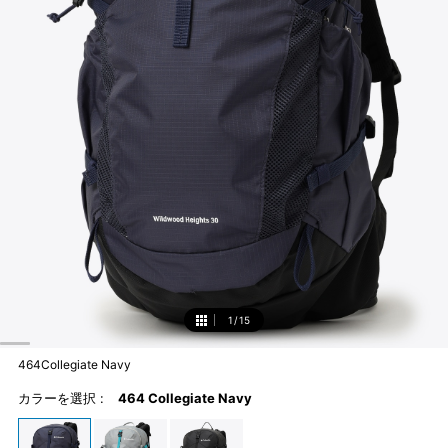
1
/
15
1
464Collegiate Navy
カラーを選択 :
464 Collegiate Navy