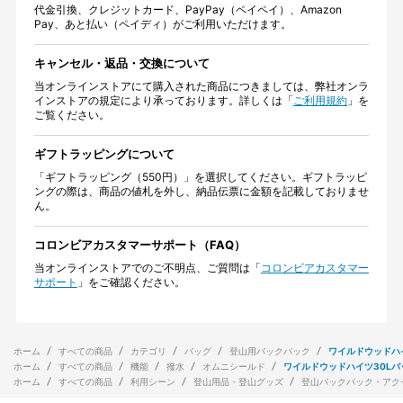
代金引換、クレジットカード、PayPay（ペイペイ）、Amazon
Pay、あと払い（ペイディ）がご利用いただけます。
キャンセル・返品・交換について
当オンラインストアにて購入された商品につきましては、弊社オンラ
インストアの規定により承っております。詳しくは「
ご利用規約
」を
ご覧ください。
ギフトラッピングについて
「ギフトラッピング（550円）」を選択してください。ギフトラッピ
ングの際は、商品の値札を外し、納品伝票に金額を記載しておりませ
ん。
コロンビアカスタマーサポート（FAQ）
当オンラインストアでのご不明点、ご質問は「
コロンビアカスタマー
サポート
」をご確認ください。
ホーム
すべての商品
カテゴリ
バッグ
登山用バックパック
ワイルドウッドハ
ホーム
すべての商品
機能
撥水
オムニシールド
ワイルドウッドハイツ30Lバ
ホーム
すべての商品
利用シーン
登山用品・登山グッズ
登山バックパック・アク