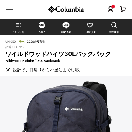
カテゴリ別
SALE
LINE通知
お気に入り
商品検索
UNISEX
撥水
2026春夏新作
品番 :
PU7252
ワイルドウッドハイツ30Lバックパック
Wildwood Heights™ 30L Backpack
30L設計で、日帰りから小屋泊まで対応。