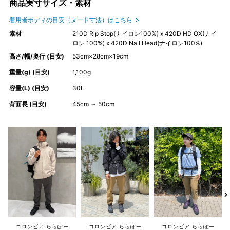
商品実寸サイズ・素材
着用者ボディの目安（ヌード寸法）はこちら
素材
210D Rip Stop(ナイロン100%) x 420D HD OX(ナイ
ロン 100%) x 420D Nail Head(ナイロン100%)
高さ/幅/奥行 (目安)
53cm×28cm×19cm
重量(g) (目安)
1,100g
容量(L) (目安)
30L
背面長 (目安)
45cm ～ 50cm
コロンビア ららぽー
コロンビア ららぽー
コロンビア ららぽー