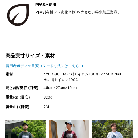
PFAS不使用
PFAS(有機フッ素化合物)を含まない撥水加工製品。
商品実寸サイズ・素材
着用者ボディの目安（ヌード寸法）はこちら
素材
420D GC TM OX(ナイロン100%) x 420D Nail
Head(ナイロン100%)
高さ/幅/奥行 (目安)
45cm×27cm×19cm
重量(g) (目安)
820g
容量(L) (目安)
23L