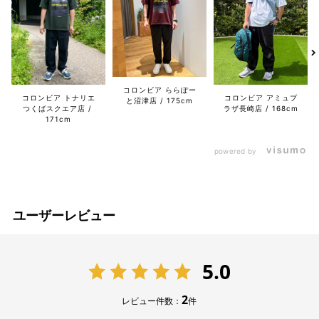
コロンビア ららぽー
コロンビア トナリエ
コロンビア アミュプ
と沼津店
175cm
つくばスクエア店
ラザ長崎店
168cm
171cm
powered by
ユーザーレビュー
5.0
2
レビュー件数：
件