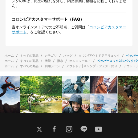
ングの際は、商品の値札を外し、納品伝票に金額を記載しておりませ
ん。
コロンビアカスタマーサポート（FAQ）
当オンラインストアでのご不明点、ご質問は「
コロンビアカスタマー
サポート
」をご確認ください。
ホーム
すべての商品
カテゴリ
バッグ
タウン/アウトドア用リュック
ペッパー
ホーム
すべての商品
機能
撥水
オムニシールド
ペッパーロック23Lバックパ
ホーム
すべての商品
利用シーン
アウトドア│キャンプ・フェス・釣り
アウトド
twitter
facebook
instagram
line
youtube