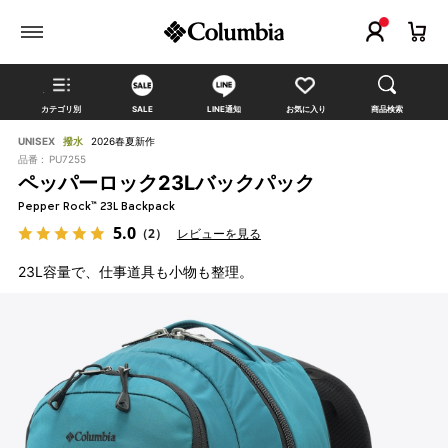
カテゴリ別
SALE
LINE通知
お気に入り
商品検索
UNISEX
撥水
2026春夏新作
品番 :
PU7255
ペッパーロック23Lバックパック
Pepper Rock™ 23L Backpack
5.0
（2）
レビューを見る
23L容量で、仕事道具も小物も整理。