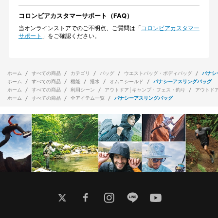
コロンビアカスタマーサポート（FAQ）
当オンラインストアでのご不明点、ご質問は「
コロンビアカスタマー
サポート
」をご確認ください。
ホーム
すべての商品
カテゴリ
バッグ
ウエストバッグ・ボディバッグ
パナシ
ホーム
すべての商品
機能
撥水
オムニシールド
パナシーアスリングバッグ
ホーム
すべての商品
利用シーン
アウトドア│キャンプ・フェス・釣り
アウトド
ホーム
すべての商品
全アイテム一覧
パナシーアスリングバッグ
twitter
facebook
instagram
line
youtube