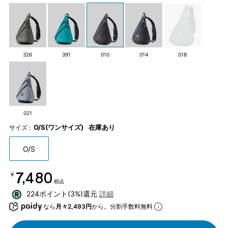
326
391
010
014
018
021
O/S(ワンサイズ)
在庫あり
サイズ :
O/S
￥7,480
税込
224ポイント(3%)還元
詳細
なら
月々2,493円
から。分割手数料無料