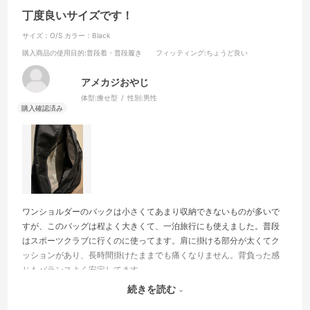
丁度良いサイズです！
サイズ：O/S
カラー：Black
購入商品の使用目的
:普段着・普段履き
フィッティング
:ちょうど良い
アメカジおやじ
体型:
痩せ型
性別:
男性
ワンショルダーのバックは小さくてあまり収納できないものが多いで
すが、このバッグは程よく大きくて、一泊旅行にも使えました。普段
はスポーツクラブに行くのに使ってます。肩に掛ける部分が太くてク
ッションがあり、長時間掛けたままでも痛くなりません。背負った感
じもバランスよく安定してます。
強いて難があるとすれば、ファスナーの取っ手に付いている水玉模様
続きを読む
の紐が、おっさん的にデザインが可愛いすぎるかなと。私はマジック