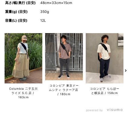
高さ/幅/奥行 (目安)
48cm×33cm×15cm
重量(g) (目安)
350g
容量(L) (目安)
12L
コロンビア 東京ドー
Columbia 二子玉川
コロンビア ららぽー
ムシティ ラクーア店
ライズ S.C.店
と横浜店
158cm
180cm
163cm
powered by