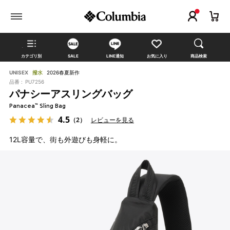
カテゴリ別
SALE
LINE通知
お気に入り
商品検索
UNISEX
撥水
2026春夏新作
品番 :
PU7256
パナシーアスリングバッグ
Panacea™ Sling Bag
4.5
（2）
レビューを見る
12L容量で、街も外遊びも身軽に。