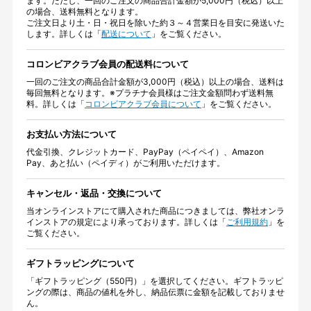
ます。ただし、一回のご注文の商品合計金額が5,000円（税込）以上
の場合、送料無料となります。
ご注文日より土・日・祝日を除いた約３～４営業日を目安に発送いた
します。詳しくは「
配送について
」をご覧ください。
コロンビアクラブ会員の配送料について
一回のご注文の商品合計金額が3,000円（税込）以上の場合、送料は
毎回無料となります。※プラチナ会員様はご注文金額問わず送料無
料。詳しくは「
コロンビアクラブ会員について
」をご覧ください。
お支払い方法について
代金引換、クレジットカード、PayPay（ペイペイ）、Amazon
Pay、あと払い（ペイディ）がご利用いただけます。
キャンセル・返品・交換について
当オンラインストアにて購入された商品につきましては、弊社オンラ
インストアの規定により承っております。詳しくは「
ご利用規約
」を
ご覧ください。
ギフトラッピングについて
「ギフトラッピング（550円）」を選択してください。ギフトラッピ
ングの際は、商品の値札を外し、納品伝票に金額を記載しておりませ
ん。