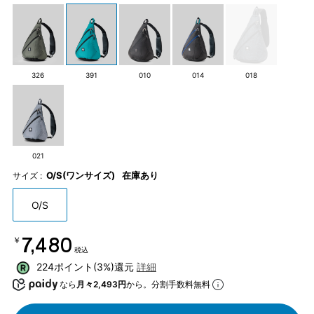
326
391
010
014
018
021
O/S(ワンサイズ)
在庫あり
サイズ :
O/S
￥7,480
税込
224ポイント(3%)還元
詳細
なら
月々2,493円
から。分割手数料無料