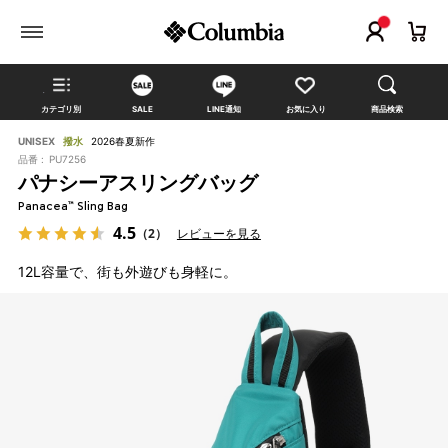
カテゴリ別
SALE
LINE通知
お気に入り
商品検索
UNISEX
撥水
2026春夏新作
品番 :
PU7256
パナシーアスリングバッグ
Panacea™ Sling Bag
4.5
（2）
レビューを見る
12L容量で、街も外遊びも身軽に。