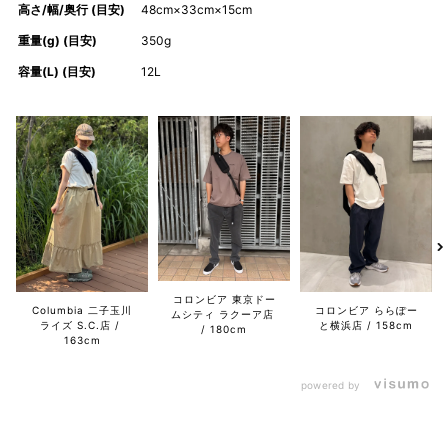
高さ/幅/奥行 (目安)
48cm×33cm×15cm
重量(g) (目安)
350g
容量(L) (目安)
12L
コロンビア 東京ドー
Columbia 二子玉川
コロンビア ららぽー
ムシティ ラクーア店
ライズ S.C.店
と横浜店
158cm
180cm
163cm
powered by