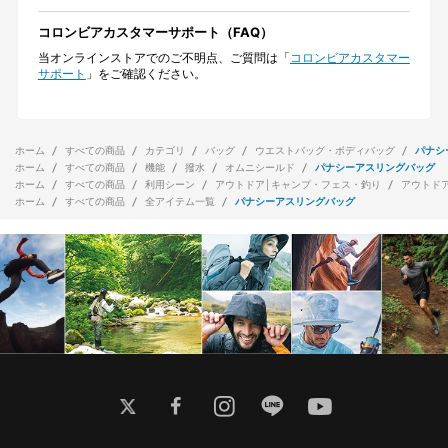
コロンビアカスタマーサポート（FAQ）
当オンラインストアでのご不明点、ご質問は「
コロンビアカスタマー
サポート
」をご確認ください。
ホーム
すべての商品
カテゴリ
バッグ
ウエストバッグ・ボディバッグ
パナシ
ホーム
すべての商品
機能
撥水
オムニシールド
パナシーアスリングバッグ
ホーム
すべての商品
利用シーン
アウトドア│キャンプ・フェス・釣り
アウトド
ホーム
すべての商品
全アイテム一覧
パナシーアスリングバッグ
twitter
facebook
instagram
line
youtube