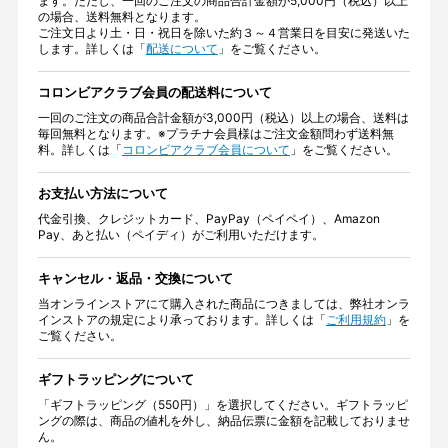
ます。ただし、一回のご注文の商品合計金額が5,000円（税込）以上
の場合、送料無料となります。
ご注文日より土・日・祝日を除いた約３～４営業日を目安に発送いた
します。詳しくは「
配送について
」をご覧ください。
コロンビアクラブ会員の配送料について
一回のご注文の商品合計金額が3,000円（税込）以上の場合、送料は
毎回無料となります。※プラチナ会員様はご注文金額問わず送料無
料。詳しくは「
コロンビアクラブ会員について
」をご覧ください。
お支払い方法について
代金引換、クレジットカード、PayPay（ペイペイ）、Amazon
Pay、あと払い（ペイディ）がご利用いただけます。
キャンセル・返品・交換について
当オンラインストアにて購入された商品につきましては、弊社オンラ
インストアの規定により承っております。詳しくは「
ご利用規約
」を
ご覧ください。
ギフトラッピングについて
「ギフトラッピング（550円）」を選択してください。ギフトラッピ
ングの際は、商品の値札を外し、納品伝票に金額を記載しておりませ
ん。