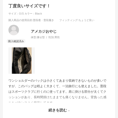
丁度良いサイズです！
サイズ：O/S
カラー：Black
購入商品の使用目的
:普段着・普段履き
フィッティング
:ちょうど良い
アメカジおやじ
体型:
痩せ型
性別:
男性
ワンショルダーのバックは小さくてあまり収納できないものが多いで
すが、このバッグは程よく大きくて、一泊旅行にも使えました。普段
はスポーツクラブに行くのに使ってます。肩に掛ける部分が太くてク
ッションがあり、長時間掛けたままでも痛くなりません。背負った感
じもバランスよく安定してます。
強いて難があるとすれば、ファスナーの取っ手に付いている水玉模様
続きを読む
の紐が、おっさん的にデザインが可愛いすぎるかなと。私はマジック