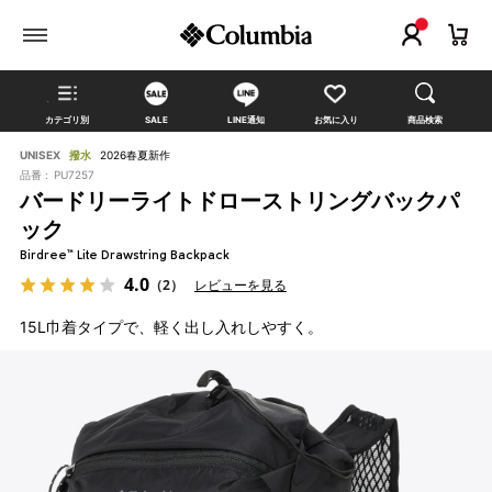
カテゴリ別
SALE
LINE通知
お気に入り
商品検索
UNISEX
撥水
2026春夏新作
品番 :
PU7257
バードリーライトドローストリングバックパ
ック
Birdree™ Lite Drawstring Backpack
4.0
（2）
レビューを見る
15L巾着タイプで、軽く出し入れしやすく。