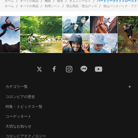
ホーム
すべての商品
機能
撥水
オムニシールド
バードリーライトドロースト
ホーム
すべての商品
利用シーン
登山用品・登山グッズ
登山バックパック・アク
twitter
facebook
instagram
line
youtube
カテゴリ一覧
コロンビアの歴史
特集・トピックス一覧
コーディネート
大切なお知らせ
コロンビアテクノロジー