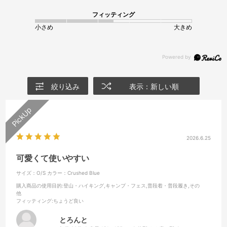
フィッティング
小さめ
大きめ
絞り込み
表示：新しい順
2026.6.25
可愛くて使いやすい
サイズ：O/S
カラー：Crushed Blue
購入商品の使用目的
:登山・ハイキング,キャンプ・フェス,普段着・普段履き,その
他
フィッティング
:ちょうど良い
とろんと