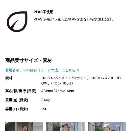
PFAS不使用
PFAS(有機フッ素化合物)を含まない撥水加工製品。
商品実寸サイズ・素材
着用者ボディの目安（ヌード寸法）はこちら
素材
100D Robic Mini R/S(ナイロン 100%) x 420D HD
OX(ナイロン 100%)
高さ/幅/奥行 (目安)
43cm×24cm×14cm
重量(g) (目安)
340g
容量(L) (目安)
15L