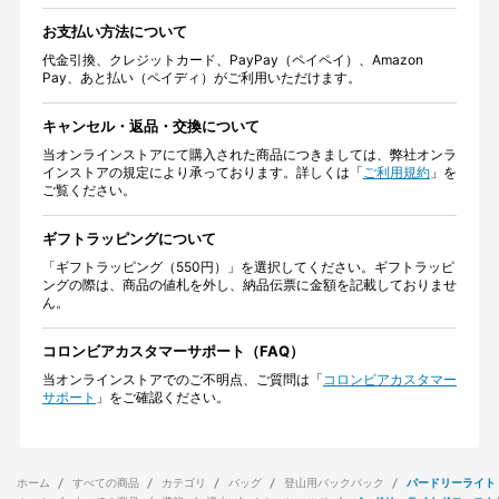
お支払い方法について
代金引換、クレジットカード、PayPay（ペイペイ）、Amazon
Pay、あと払い（ペイディ）がご利用いただけます。
キャンセル・返品・交換について
当オンラインストアにて購入された商品につきましては、弊社オンラ
インストアの規定により承っております。詳しくは「
ご利用規約
」を
ご覧ください。
ギフトラッピングについて
「ギフトラッピング（550円）」を選択してください。ギフトラッピ
ングの際は、商品の値札を外し、納品伝票に金額を記載しておりませ
ん。
コロンビアカスタマーサポート（FAQ）
当オンラインストアでのご不明点、ご質問は「
コロンビアカスタマー
サポート
」をご確認ください。
ホーム
すべての商品
カテゴリ
バッグ
登山用バックパック
バードリーライト