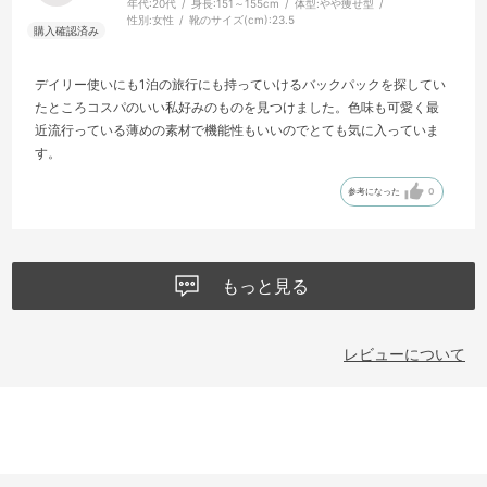
年代:
20代
身長:
151～155cm
体型:
やや痩せ型
性別:
女性
靴のサイズ(cm):
23.5
デイリー使いにも1泊の旅行にも持っていけるバックパックを探してい
たところコスパのいい私好みのものを見つけました。色味も可愛く最
近流行っている薄めの素材で機能性もいいのでとても気に入っていま
す。
参考になった
0
もっと見る
レビューについて