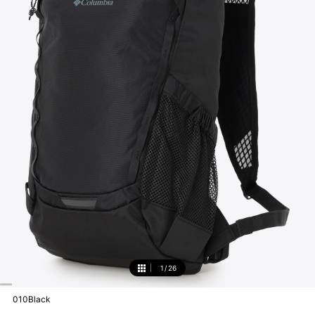
1
/
26
1
010Black