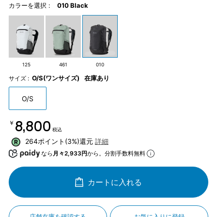
カラーを選択 :
010 Black
125
461
010
O/S(ワンサイズ)
在庫あり
サイズ :
O/S
￥8,800
税込
264ポイント(3%)還元
詳細
なら
月々2,933円
から。分割手数料無料
カートに入れる
店舗在庫を確認する
お気に入りに登録