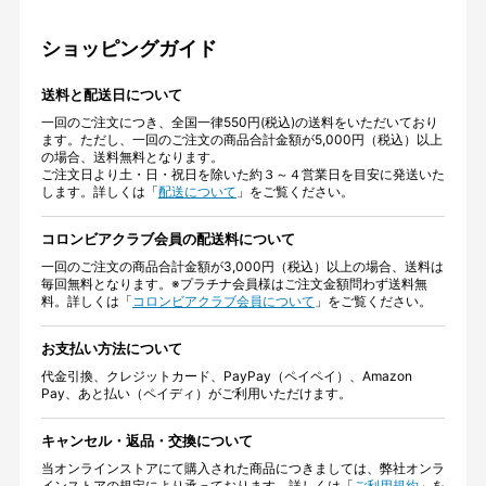
ショッピングガイド
送料と配送日について
一回のご注文につき、全国一律550円(税込)の送料をいただいており
ます。ただし、一回のご注文の商品合計金額が5,000円（税込）以上
の場合、送料無料となります。
ご注文日より土・日・祝日を除いた約３～４営業日を目安に発送いた
します。詳しくは「
配送について
」をご覧ください。
コロンビアクラブ会員の配送料について
一回のご注文の商品合計金額が3,000円（税込）以上の場合、送料は
毎回無料となります。※プラチナ会員様はご注文金額問わず送料無
料。詳しくは「
コロンビアクラブ会員について
」をご覧ください。
お支払い方法について
代金引換、クレジットカード、PayPay（ペイペイ）、Amazon
Pay、あと払い（ペイディ）がご利用いただけます。
キャンセル・返品・交換について
当オンラインストアにて購入された商品につきましては、弊社オンラ
インストアの規定により承っております。詳しくは「
ご利用規約
」を