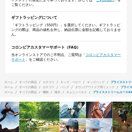
ご覧ください。
ギフトラッピングについて
「ギフトラッピング（550円）」を選択してください。ギフトラッピ
ングの際は、商品の値札を外し、納品伝票に金額を記載しておりませ
ん。
コロンビアカスタマーサポート（FAQ）
当オンラインストアでのご不明点、ご質問は「
コロンビアカスタマー
サポート
」をご確認ください。
ホーム
すべての商品
カテゴリ
キッズ・ベビー
キッズバッグ
プライスストリー
ホーム
すべての商品
カテゴリ
バッグ
タウン/アウトドア用リュック
プライス
ホーム
すべての商品
機能
撥水
オムニシールド
プライスストリームユース42