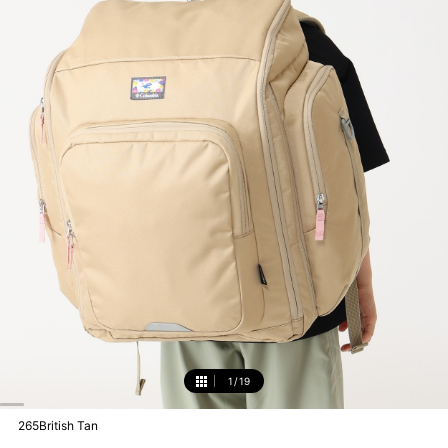
1
/
19
1
265British Tan