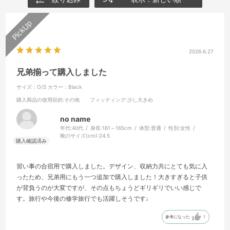
2026.6.27
兄弟揃って購入しました
サイズ：O/S
カラー：Black
購入商品の使用目的
:その他
フィッティング
:少し大きめ
no name
年代:
40代
身長:
161～165cm
体型:
普通
性別:
女性
靴のサイズ(cm):
24.5
習い事の合宿用で購入しました。デザイン、収納力共にとても気に入
ったため、兄弟用にもう一つ追加で購入しました！大きすぎると子供
が背負うのが大変ですが、その点もちょうどギリギリでいい感じで
す。旅行や今後の修学旅行でも活躍しそうです♩
参考になった
1