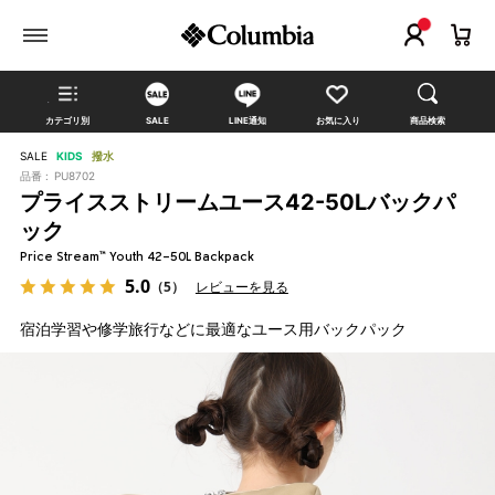
カテゴリ別
SALE
LINE通知
お気に入り
商品検索
SALE
KIDS
撥水
品番 :
PU8702
プライスストリームユース42-50Lバックパ
ック
Price Stream™ Youth 42-50L Backpack
5.0
（5）
レビューを見る
宿泊学習や修学旅行などに最適なユース用バックパック