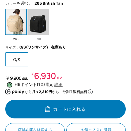
カラーを選択 :
265 British Tan
265
010
O/S(ワンサイズ)
在庫あり
サイズ :
O/S
￥6,930
￥9,900
税込
税込
69ポイント(1%)還元
詳細
なら
月々2,310円
から。分割手数料無料
カートに入れる
店舗在庫を確認する
お気に入りに登録