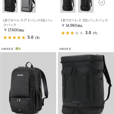
+2
LBフローレスアドバンス32Lバッ
LBフローレス 32Lバックパック
クパック
￥14,960
税込
￥17,600
税込
3.0
（1）
5.0
（3）
撥水
UNISEX
UNISEX