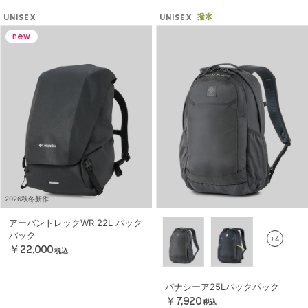
撥水
UNISEX
UNISEX
2026秋冬新作
アーバントレックWR 22L バック
パック
+4
￥22,000
税込
パナシーア25Lバックパック
￥7,920
税込