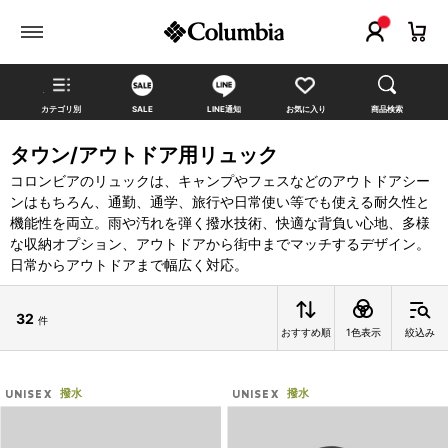
カテゴリ別
SALE
LINE通知
お気に入り
商品検索
タウン/アウトドア用リュック
コロンビアのリュックは、キャンプやフェスなどのアウトドアシー
ンはもちろん、通勤、通学、旅行や日常使い等でも使える耐久性と
機能性を両立。雨や汚れを弾く撥水技術、快適な背負い心地、多様
な収納オプション、アウトドアから街中までマッチするデザイン。
日常からアウトドアまで幅広く対応。
32
件
おすすめ順
1色表示
絞込み
撥水
撥水
UNISEX
UNISEX