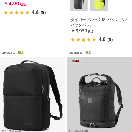
￥4,851
税込
4.8
（5）
タイガーブルック18Lパッカブル
バックパック
￥6,930
税込
4.8
（5）
撥水
撥水
UNISEX
UNISEX
2026春夏新作
2026春夏新作