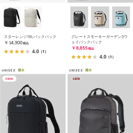
スターレンジ16Lバックパック
グレートスモーキーガーデン3ウ
ェイバックパック
￥14,300
税込
￥8,855
税込
4.0
（1）
4.0
（1）
撥水
撥水
UNISEX
UNISEX