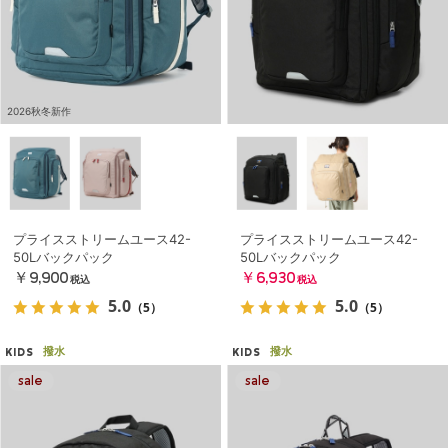
2026秋冬新作
プライスストリームユース42-
プライスストリームユース42-
50Lバックパック
50Lバックパック
￥9,900
￥6,930
税込
税込
5.0
5.0
（5）
（5）
撥水
撥水
KIDS
KIDS