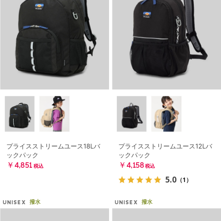
プライスストリームユース18Lバ
プライスストリームユース12Lバ
ックパック
ックパック
￥4,851
￥4,158
税込
税込
5.0
（1）
撥水
撥水
UNISEX
UNISEX