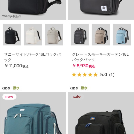
2026秋冬新作
サニーサイドパーク16Lバックパ
グレートスモーキーガーデン18L
ック
バックパック
￥11,000
￥6,930
税込
税込
5.0
（1）
撥水
撥水
KIDS
KIDS