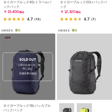
タイガーブルック40Lトラベルバ
タイガーブルック20L+バックパ
ックパック
ック
￥15,400
￥12,320
税込
税込
4.7
4.7
（13）
（7）
撥水
撥水
UNISEX
UNISEX
SOLD OUT
「入荷のお知らせ」に
申し込む
店舗在庫の確認
タイガーブルック18Lパッカブル
バックパック