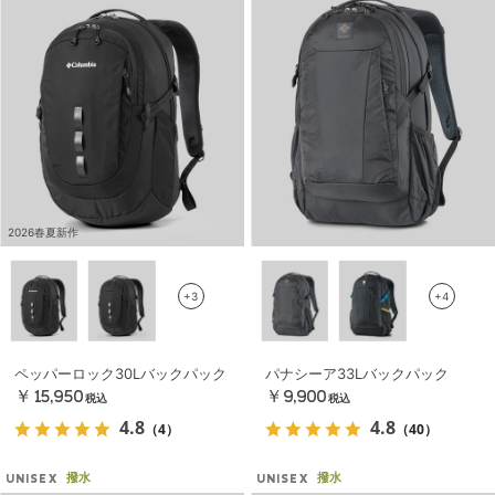
2026春夏新作
+3
+4
ペッパーロック30Lバックパック
パナシーア33Lバックパック
￥15,950
￥9,900
税込
税込
4.8
4.8
（4）
（40）
撥水
撥水
UNISEX
UNISEX