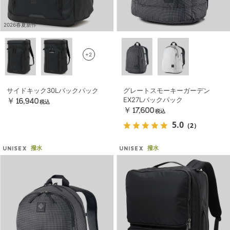
2026春夏新作
+2
サイドキック30Lバックパック
グレートスモーキーガーデン
EX27Lバックパック
￥16,940
税込
￥17,600
税込
5.0
（2）
撥水
撥水
UNISEX
UNISEX