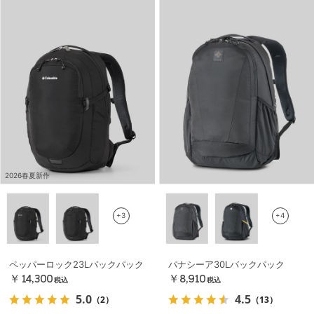
2026春夏新作
+3
+4
ペッパーロック23Lバックパック
パナシーア30Lバックパック
￥14,300
￥8,910
税込
税込
5.0
4.5
（2）
（13）