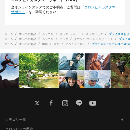
当オンラインストアでのご不明点、ご質問は「
コロンビアカスタマー
サポート
」をご確認ください。
ホーム
すべての商品
カテゴリ
キッズ・ベビー
キッズバッグ
プライスストリ
ホーム
すべての商品
カテゴリ
バッグ
タウン/アウトドア用リュック
プライス
ホーム
すべての商品
機能
撥水
オムニシールド
プライスストリームユース12
twitter
facebook
instagram
line
youtube
カテゴリ一覧
コロンビアの歴史