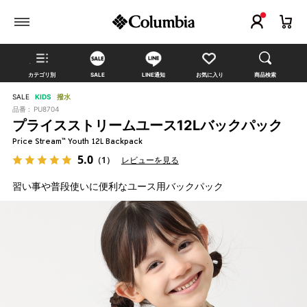
カテゴリ別
SALE
LINE通知
お気に入り
商品検索
SALE
KIDS
撥水
品番 :
PU8704
プライスストリームユース12Lバックパック
Price Stream™ Youth 12L Backpack
5.0
（1）
レビューを見る
習い事や普段使いに便利なユース用バックパック