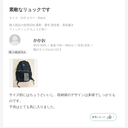
素敵なリュックです
サイズ：O/S
カラー：Black
購入商品の使用目的
:通勤・通学,普段着・普段履き
フィッティング
:ちょうど良い
かかお
年代:
30代
身長:
156～160cm
性別:
女性
靴のサイズ(cm):
23.5
サイズ的にはちょうどいいし、収納袋のデザインは多様でしっかりも
のです。
子供はとても気に入りました。
参考になった
1