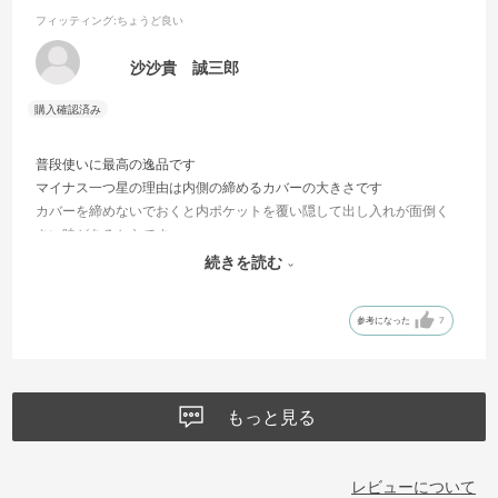
フィッティング
:ちょうど良い
沙沙貴 誠三郎
普段使いに最高の逸品です
マイナス一つ星の理由は内側の締めるカバーの大きさです
カバーを締めないでおくと内ポケットを覆い隠して出し入れが面倒く
さい時があるからです
それが有った方も良い時もあるのだろうと想像も出来ますが私にとっ
続きを読む
てはもう少し短い方が良かったです
参考になった
7
もっと見る
レビューについて