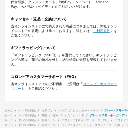
代金引換、クレジットカード、PayPay（ペイペイ）、Amazon
Pay、あと払い（ペイディ）がご利用いただけます。
キャンセル・返品・交換について
当オンラインストアにて購入された商品につきましては、弊社オンラ
インストアの規定により承っております。詳しくは「
ご利用規約
」を
ご覧ください。
ギフトラッピングについて
「ギフトラッピング（550円）」を選択してください。ギフトラッピ
ングの際は、商品の値札を外し、納品伝票に金額を記載しておりませ
ん。
コロンビアカスタマーサポート（FAQ）
当オンラインストアでのご不明点、ご質問は「
コロンビアカスタマー
サポート
」をご確認ください。
ホーム
すべての商品
カテゴリ
バッグ
ショルダー・トート
グレートスモーキ
ホーム
すべての商品
機能
撥水
オムニシールド
グレートスモーキーガーデン
ホーム
すべての商品
利用シーン
アウトドア│キャンプ・フェス・釣り
アウトド
ホーム
すべての商品
利用シーン
ライフスタイル│シティ・タウンユース・街着