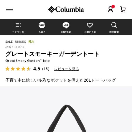
カテゴリ別
SALE
LINE通知
お気に入り
商品検索
SALE
UNISEX
撥水
品番 :
PU8730
グレートスモーキーガーデントート
Great Smoky Garden™ Tote
4.5
（15）
レビューを見る
子育て中に嬉しい多彩なポケットを備えた26Lトートバッグ