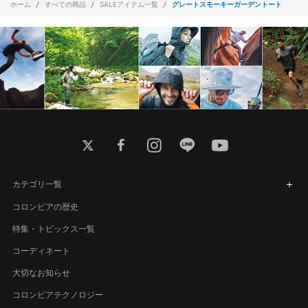
ホーム
すべての商品
SALEアイテム一覧
グレートスモーキーガーデントート
twitter
facebook
instagram
line
youtube
カテゴリ一覧
コロンビアの歴史
特集・トピックス一覧
コーディネート
大切なお知らせ
コロンビアテクノロジー