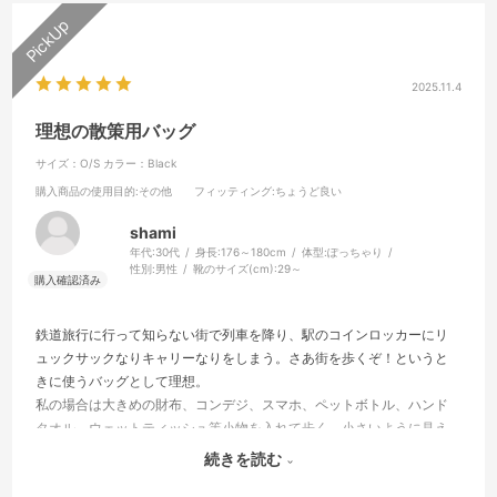
2025.11.4
理想の散策用バッグ
サイズ：O/S
カラー：Black
購入商品の使用目的
:その他
フィッティング
:ちょうど良い
shami
年代:
30代
身長:
176～180cm
体型:
ぽっちゃり
性別:
男性
靴のサイズ(cm):
29～
鉄道旅行に行って知らない街で列車を降り、駅のコインロッカーにリ
ュックサックなりキャリーなりをしまう。さあ街を歩くぞ！というと
きに使うバッグとして理想。
私の場合は大きめの財布、コンデジ、スマホ、ペットボトル、ハンド
タオル、ウェットティッシュ等小物を入れて歩く。小さいように見え
て収納力が高い。絶妙なサイズでありながら使用しないときはペタン
続きを読む
とする。しかし安っぽくない。ベルトはあえてかさばらないように細