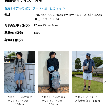
商品実寸サイズ・素材
着用者ボディの目安（ヌード寸法）はこちら
素材
Recycled 100D/200D Twill(ナイロン100%) × 420D
OX(ナイロン100%)
高さ/幅/奥行 (目安)
17cm×25cm×8cm
重量(g) (目安)
185g
容量(L) (目安)
6L
コロンビア 名古屋フ
コロンビア 名古屋フ
コロンビア ららぽー
ァッションワン店
ァッションワン店
と富士見店
168cm
168cm
168cm