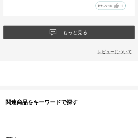
く簡素にしているのだろう。かなり考えて作られている。
参考になった
12
旅行に使うバッグはこれまでいくつも買ってきたが、ここまで不満の
ない商品も珍しい。サコッシュを買いに行ったがこのバッグを勧めて
くれたMARKISみなとみらいの店員さんに感謝。
もっと見る
レビューについて
関連商品をキーワードで探す