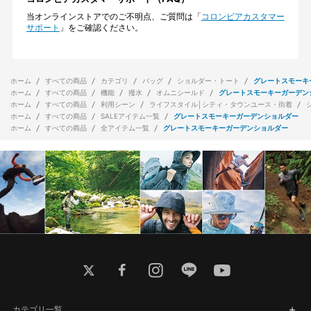
当オンラインストアでのご不明点、ご質問は「
コロンビアカスタマー
サポート
」をご確認ください。
ホーム
すべての商品
カテゴリ
バッグ
ショルダー・トート
グレートスモーキ
ホーム
すべての商品
機能
撥水
オムニシールド
グレートスモーキーガーデン
ホーム
すべての商品
利用シーン
ライフスタイル│シティ・タウンユース・街着
ホーム
すべての商品
SALEアイテム一覧
グレートスモーキーガーデンショルダー
ホーム
すべての商品
全アイテム一覧
グレートスモーキーガーデンショルダー
twitter
facebook
instagram
line
youtube
カテゴリ一覧