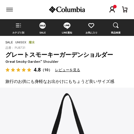
カテゴリ別
SALE
LINE通知
お気に入り
商品検索
SALE
UNISEX
撥水
品番 :
PU8731
グレートスモーキーガーデンショルダー
Great Smoky Garden™ Shoulder
4.8
（10）
レビューを見る
旅行のお供にも身軽なお出かけにもちょうど良いサイズ感