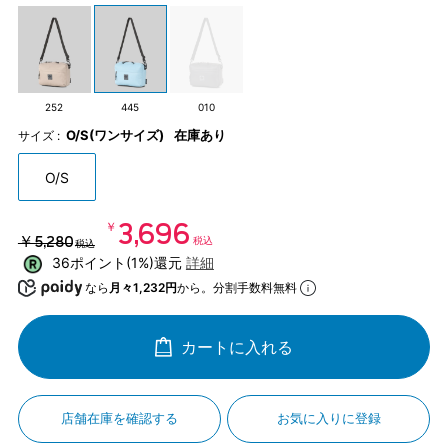
252
445
010
O/S(ワンサイズ)
在庫あり
サイズ :
O/S
￥3,696
￥5,280
税込
税込
36ポイント(1%)還元
詳細
なら
月々1,232円
から。分割手数料無料
カートに入れる
店舗在庫を確認する
お気に入りに登録