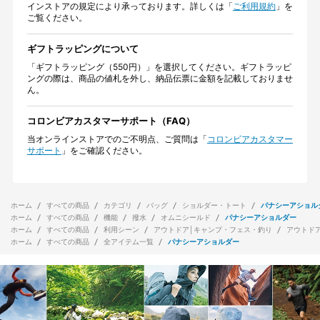
インストアの規定により承っております。詳しくは「
ご利用規約
」を
ご覧ください。
ギフトラッピングについて
「ギフトラッピング（550円）」を選択してください。ギフトラッピ
ングの際は、商品の値札を外し、納品伝票に金額を記載しておりませ
ん。
コロンビアカスタマーサポート（FAQ）
当オンラインストアでのご不明点、ご質問は「
コロンビアカスタマー
サポート
」をご確認ください。
ホーム
すべての商品
カテゴリ
バッグ
ショルダー・トート
パナシーアショル
ホーム
すべての商品
機能
撥水
オムニシールド
パナシーアショルダー
ホーム
すべての商品
利用シーン
アウトドア│キャンプ・フェス・釣り
アウトド
ホーム
すべての商品
全アイテム一覧
パナシーアショルダー