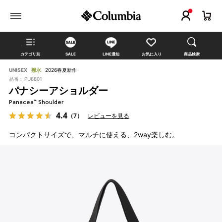
カテゴリ別
SALE
LINE通知
お気に入り
商品検索
UNISEX
撥水
2026春夏新作
品番 :
PU8801
パナシーアショルダー
Panacea™ Shoulder
4.4
（7）
レビューを見る
コンパクトサイズで、マルチに使える、2way楽しむ。