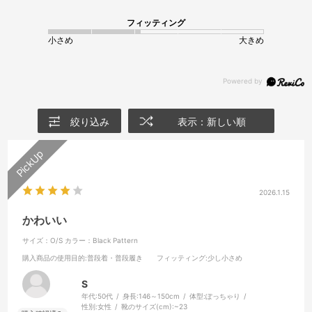
フィッティング
小さめ
大きめ
絞り込み
表示：新しい順
2026.1.15
かわいい
サイズ：O/S
カラー：Black Pattern
購入商品の使用目的
:普段着・普段履き
フィッティング
:少し小さめ
S
年代:
50代
身長:
146～150cm
体型:
ぽっちゃり
性別:
女性
靴のサイズ(cm):
~23