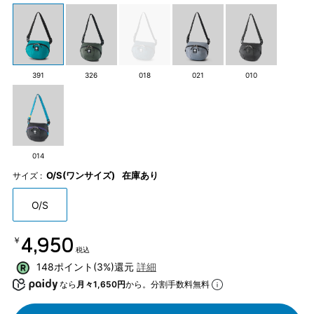
391
326
018
021
010
014
O/S(ワンサイズ)
在庫あり
サイズ :
O/S
￥4,950
税込
148ポイント(3%)還元
詳細
なら
月々1,650円
から。分割手数料無料