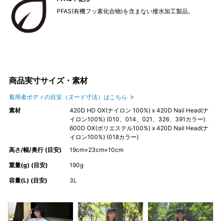
PFAS(有機フッ素化合物)を含まない撥水加工製品。
商品実寸サイズ・素材
着用者ボディの目安（ヌード寸法）はこちら
素材
420D HD OX(ナイロン 100%) x 420D Nail Head(ナ
イロン100%) (010、014、021、326、391カラー)
600D OX(ポリエステル100%) x 420D Nail Head(ナ
イロン100%) (018カラー)
高さ/幅/奥行 (目安)
19cm×23cm×10cm
重量(g) (目安)
190g
容量(L) (目安)
3L