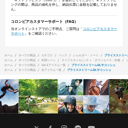
ングの際は、商品の値札を外し、納品伝票に金額を記載しておりませ
ん。
コロンビアカスタマーサポート（FAQ）
当オンラインストアでのご不明点、ご質問は「
コロンビアカスタマー
サポート
」をご確認ください。
ホーム
すべての商品
カテゴリ
バッグ
ショルダー・トート
プライスストリー
ホーム
すべての商品
利用シーン
ライフスタイル│シティ・タウンユース・街着
ホーム
すべての商品
SALEアイテム一覧
プライスストリームQLサコッシュ
ホーム
すべての商品
全アイテム一覧
プライスストリームQLサコッシュ
twitter
facebook
instagram
line
youtube