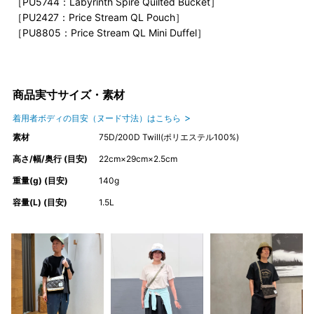
［PU5744：Labyrinth Spire Quilted Bucket］
［PU2427：Price Stream QL Pouch］
［PU8805：Price Stream QL Mini Duffel］
商品実寸サイズ・素材
着用者ボディの目安（ヌード寸法）はこちら
素材
75D/200D Twill(ポリエステル100%)
高さ/幅/奥行 (目安)
22cm×29cm×2.5cm
重量(g) (目安)
140g
容量(L) (目安)
1.5L