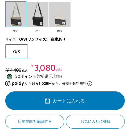
365
010
022
O/S(ワンサイズ)
在庫あり
サイズ :
O/S
￥3,080
￥4,400
税込
税込
30ポイント(1%)還元
詳細
なら
月々1,026円
から。分割手数料無料
カートに入れる
店舗在庫を確認する
お気に入りに登録