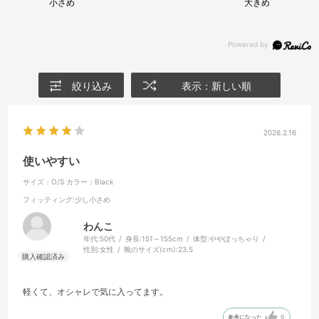
小さめ
大きめ
絞り込み
表示：新しい順
2026.2.16
使いやすい
サイズ：O/S
カラー：Black
フィッティング
:少し小さめ
わんこ
年代:
50代
身長:
151～155cm
体型:
ややぽっちゃり
性別:
女性
靴のサイズ(cm):
23.5
軽くて、オシャレで気に入ってます。
参考になった
0