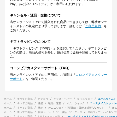
Pay、あと払い（ペイディ）がご利用いただけます。
キャンセル・返品・交換について
当オンラインストアにて購入された商品につきましては、弊社オンラ
インストアの規定により承っております。詳しくは「
ご利用規約
」を
ご覧ください。
ギフトラッピングについて
「ギフトラッピング（550円）」を選択してください。ギフトラッピ
ングの際は、商品の値札を外し、納品伝票に金額を記載しておりませ
ん。
コロンビアカスタマーサポート（FAQ）
当オンラインストアでのご不明点、ご質問は「
コロンビアカスタマー
サポート
」をご確認ください。
ホーム
すべての商品
カテゴリ
キッズ・ベビー
キッズウェア
ユースタイムト
ホーム
すべての商品
機能
吸湿・速乾
オムニウィック
ユースタイムトゥトレ
ホーム
すべての商品
機能
オムニシェイド│紫外線（日焼け対策/UVカット）
オ
ホーム
すべての商品
利用シーン
登山用品・登山グッズ
登山ウェア・ハイキング
ホーム
すべての商品
SALEアイテム一覧
ユースタイムトゥトレイルトレイルショー