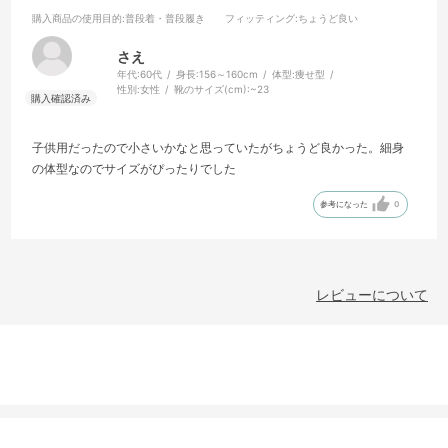
購入商品の使用目的
:普段着・普段履き
フィッティング
:ちょうど良い
さえ
年代:
60代
身長:
156～160cm
体型:
痩せ型
性別:
女性
靴のサイズ(cm):
~23
子供用だったので小さいかなと思っていたがちょうど良かった。細身
の体型なのでサイズがぴったりでした
参考になった
0
レビューについて