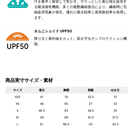
汗を素早く吸収して乾かす。サラっとした着心地を提供す
る吸湿速乾機能。多くの複数繊維接点により、繊維間に毛
細血管現象が発生。優れた吸水効果と蒸発散効果を発揮し
ます。
オムニシェイド UPF50
降り注ぐ紫外線をカット。肌を守るサンプロテクション機
能。
商品実寸サイズ・素材
サイズ
着丈
胸囲
肩幅
ゆき丈
XXS
41
76
35.5
31
XS
46
80
37
33
S
48.5
84
38.5
35
M
56
89
40.5
37.5
L
61
96.5
43
40.5