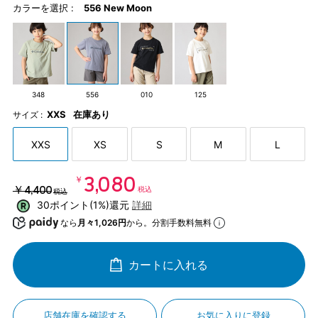
カラーを選択 :
556 New Moon
348
556
010
125
XXS
在庫あり
サイズ :
XXS
XS
S
M
L
￥3,080
￥4,400
税込
税込
30ポイント(1%)還元
詳細
なら
月々1,026円
から。分割手数料無料
カートに入れる
店舗在庫を確認する
お気に入りに登録