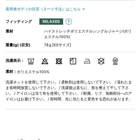
着用者ボディの目安（ヌード寸法）はこちら
フィッティング
RELAXED
素材
ハイストレッチポリエステルシングルジャージ(ポリ
エステル100%)
重量(g) (目安)
78ｇ[XSサイズ]
洗濯表示：
素材：
ポリエステル100%
洗濯ネットを使用して下さい。 / 柔軟剤は使用しないで下さい。 / 濡れたま
ま長時間放置しないで下さい。 / 洗濯後は直ちに、形を整えて干して下さ
い。 / アイロンは当て布を使用して下さい。 / 附属、リブ、装飾部分へのア
イロンはお避け下さい。 / 長時間、光に当たると変色する恐れがあります。