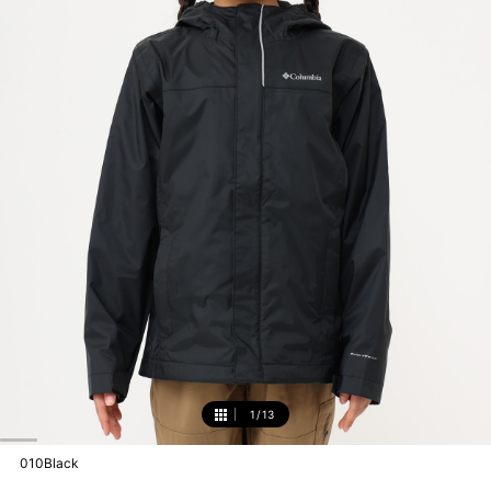
1
/
13
1
010Black