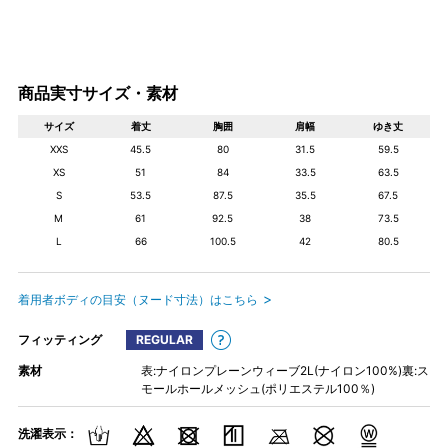
商品実寸サイズ・素材
サイズ
着丈
胸囲
肩幅
ゆき丈
XXS
45.5
80
31.5
59.5
XS
51
84
33.5
63.5
S
53.5
87.5
35.5
67.5
M
61
92.5
38
73.5
L
66
100.5
42
80.5
着用者ボディの目安（ヌード寸法）はこちら
フィッティング
REGULAR
素材
表:ナイロンプレーンウィーブ2L(ナイロン100%)裏:ス
モールホールメッシュ(ポリエステル100％)
洗濯表示：