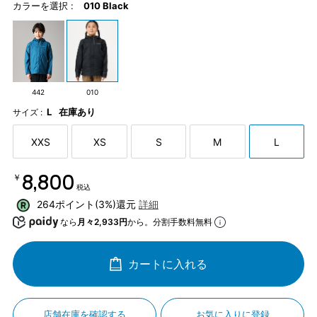
カラーを選択 :
010 Black
442
010
L
在庫あり
サイズ :
XXS
XS
S
M
L
￥8,800
税込
264ポイント(3%)還元
詳細
なら
月々2,933円
から。分割手数料無料
カートに入れる
店舗在庫を確認する
お気に入りに登録