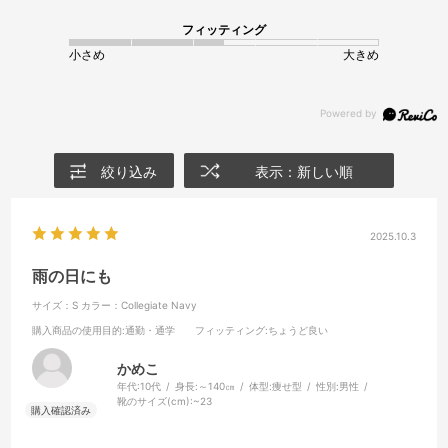
フィッティング
小さめ
大きめ
絞り込み
表示：新しい順
2025.10.3
雨の日にも
サイズ：S
カラー：Collegiate Navy
購入商品の使用目的
:通勤・通学
フィッティング
:ちょうど良い
かめこ
年代:
10代
身長:
～140㎝
体型:
痩せ型
性別:
男性
靴のサイズ(cm):
~23