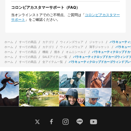
コロンビアカスタマーサポート（FAQ）
当オンラインストアでのご不明点、ご質問は「
コロンビアカスタマー
サポート
」をご確認ください。
ホーム
すべての商品
カテゴリ
ウィメンズウェア
ジャケット
パラキューティ
ホーム
すべての商品
カテゴリ
ウィメンズウェア
薄手ジャケット
パラキュー
ホーム
すべての商品
機能
撥水
オムニシールド
パラキューティクロップドカ
ホーム
すべての商品
SALEアイテム一覧
パラキューティクロップドカーゴウィンド
ホーム
すべての商品
全アイテム一覧
パラキューティクロップドカーゴウィンドブレ
twitter
facebook
instagram
line
youtube