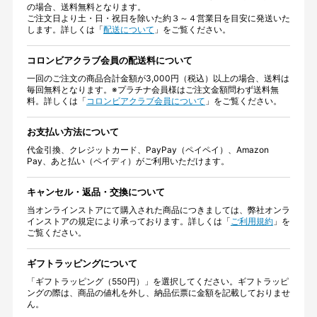
の場合、送料無料となります。
ご注文日より土・日・祝日を除いた約３～４営業日を目安に発送いた
します。詳しくは「
配送について
」をご覧ください。
コロンビアクラブ会員の配送料について
一回のご注文の商品合計金額が3,000円（税込）以上の場合、送料は
毎回無料となります。※プラチナ会員様はご注文金額問わず送料無
料。詳しくは「
コロンビアクラブ会員について
」をご覧ください。
お支払い方法について
代金引換、クレジットカード、PayPay（ペイペイ）、Amazon
Pay、あと払い（ペイディ）がご利用いただけます。
キャンセル・返品・交換について
当オンラインストアにて購入された商品につきましては、弊社オンラ
インストアの規定により承っております。詳しくは「
ご利用規約
」を
ご覧ください。
ギフトラッピングについて
「ギフトラッピング（550円）」を選択してください。ギフトラッピ
ングの際は、商品の値札を外し、納品伝票に金額を記載しておりませ
ん。