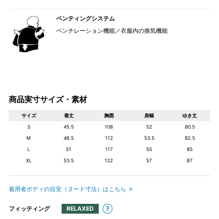
ベンティングシステム
ベンチレーション機能／衣服内の換気機能
商品実寸サイズ・素材
サイズ
着丈
胸囲
肩幅
ゆき丈
S
45.5
108
52
80.5
M
48.5
112
53.5
82.5
L
51
117
55
85
XL
53.5
122
57
87
着用者ボディの目安（ヌード寸法）はこちら
フィッティング
RELAXED