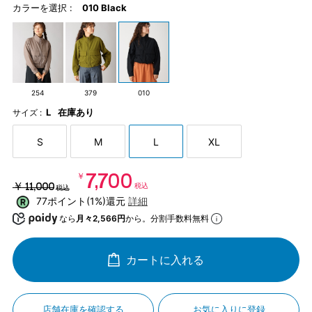
カラーを選択 :
010 Black
254
379
010
L
在庫あり
サイズ :
S
M
L
XL
￥7,700
￥11,000
税込
税込
77ポイント(1%)還元
詳細
なら
月々2,566円
から。分割手数料無料
カートに入れる
店舗在庫を確認する
お気に入りに登録