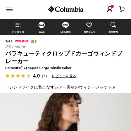
カテゴリ別
SALE
LINE通知
お気に入り
商品検索
SALE
WOMENS
撥水
品番 :
WR3469
パラキューティクロップドカーゴウィンドブ
レーカー
Paracutie™ Cropped Cargo Windbreaker
4.0
（2）
レビューを見る
トレンドライクに着こなすシアー素材のウィンドジャケット