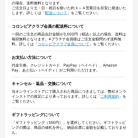
の場合、送料無料となります。
ご注文日より土・日・祝日を除いた約３～４営業日を目安に発送いた
します。詳しくは「
配送について
」をご覧ください。
コロンビアクラブ会員の配送料について
一回のご注文の商品合計金額が3,000円（税込）以上の場合、送料は
毎回無料となります。※プラチナ会員様はご注文金額問わず送料無
料。詳しくは「
コロンビアクラブ会員について
」をご覧ください。
お支払い方法について
代金引換、クレジットカード、PayPay（ペイペイ）、Amazon
Pay、あと払い（ペイディ）がご利用いただけます。
キャンセル・返品・交換について
当オンラインストアにて購入された商品につきましては、弊社オンラ
インストアの規定により承っております。詳しくは「
ご利用規約
」を
ご覧ください。
ギフトラッピングについて
「ギフトラッピング（550円）」を選択してください。ギフトラッピ
ングの際は、商品の値札を外し、納品伝票に金額を記載しておりませ
ん。