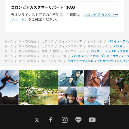
コロンビアカスタマーサポート（FAQ）
当オンラインストアでのご不明点、ご質問は「
コロンビアカスタマー
サポート
」をご確認ください。
ホーム
すべての商品
カテゴリ
ウィメンズウェア
ジャケット
パラキューティ
ホーム
すべての商品
カテゴリ
ウィメンズウェア
薄手ジャケット
パラキュー
ホーム
すべての商品
機能
撥水
オムニシールド
パラキューティクロップドカ
ホーム
すべての商品
SALEアイテム一覧
パラキューティクロップドカーゴウィンド
ホーム
すべての商品
全アイテム一覧
パラキューティクロップドカーゴウィンドブレ
twitter
facebook
instagram
line
youtube