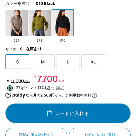
カラーを選択 :
010 Black
254
379
010
S
在庫あり
サイズ :
S
M
L
XL
￥7,700
￥11,000
税込
税込
77ポイント(1%)還元
詳細
なら
月々2,566円
から。分割手数料無料
カートに入れる
店舗在庫を確認する
お気に入りに登録