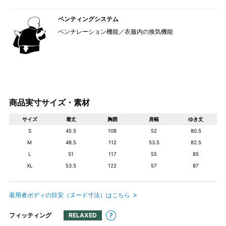
ベンティングシステム
ベンチレーション機能／衣服内の換気機能
商品実寸サイズ・素材
サイズ
着丈
胸囲
肩幅
ゆき丈
S
45.5
108
52
80.5
M
48.5
112
53.5
82.5
L
51
117
55
85
XL
53.5
122
57
87
着用者ボディの目安（ヌード寸法）はこちら
フィッティング
RELAXED