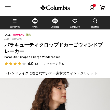
カテゴリ別
SALE
LINE通知
お気に入り
商品検索
SALE
WOMENS
撥水
品番 :
WR3469
パラキューティクロップドカーゴウィンドブ
レーカー
Paracutie™ Cropped Cargo Windbreaker
4.0
（2）
レビューを見る
トレンドライクに着こなすシアー素材のウィンドジャケット