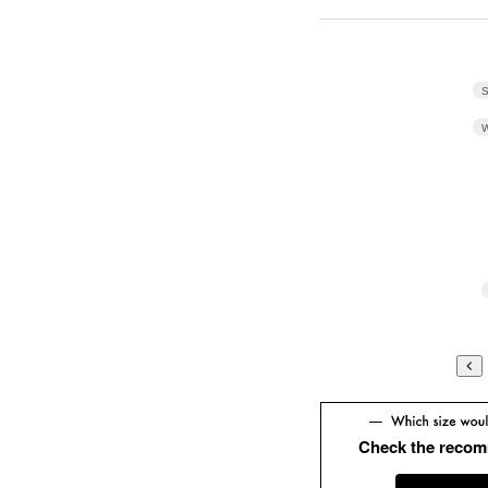
S
W
Check the recom