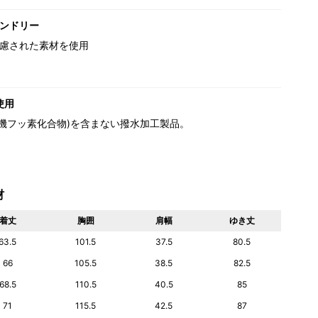
ンドリー
慮された素材を使用
使用
(有機フッ素化合物)を含まない撥水加工製品。
材
着丈
胸囲
肩幅
ゆき丈
63.5
101.5
37.5
80.5
66
105.5
38.5
82.5
68.5
110.5
40.5
85
71
115.5
42.5
87