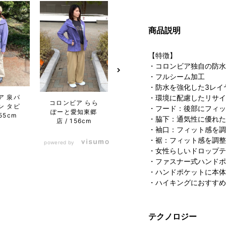
商品説明
【特徴】
・コロンビア独自の防水
・フルシーム加工
・防水を強化した3レイ
ア 泉パ
コロン
・環境に配慮したリサイ
コロンビア らら
コロンビア らら
ン タピ
ぽー
・フード：後部にフィッ
ぽーと愛知東郷
ぽーと磐田店
55cm
・脇下：通気性に優れた
店
156cm
155cm
・袖口：フィット感を調
・裾：フィット感を調整
powered by
・女性らしいドロップテ
・ファスナー式ハンドポ
・ハンドポケットに本体
・ハイキングにおすすめ
テクノロジー