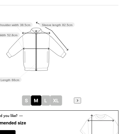
houlder width
38.5cm
Sleeve length
82.5cm
idth
52.8cm
Length
66cm
S
M
L
XL
mended size