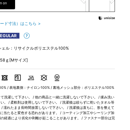
em on
ード寸法）はこちら
REGULAR
シェル：リサイクルポリエステル100%
358ｇ[Mサイズ]
0% / 表地裏側：ナイロン100% / 裏地メッシュ部分：ポリエステル100%
洗濯して下さい。 / 他の商品と一緒に洗濯しないで下さい。 / 揉み洗い
。 / 柔軟剤は使用しないで下さい。 / 洗濯後は絞らずに乾いたタオル等
/ 濡れたまま長時間放置しないで下さい。 / 洗濯後は直ちに、形を整えて
光に当たると変色する恐れがあります。 / コーティング加工やシーリング加
の経過により劣化や剥離が起こることがあります。 / ファスナー部分は完