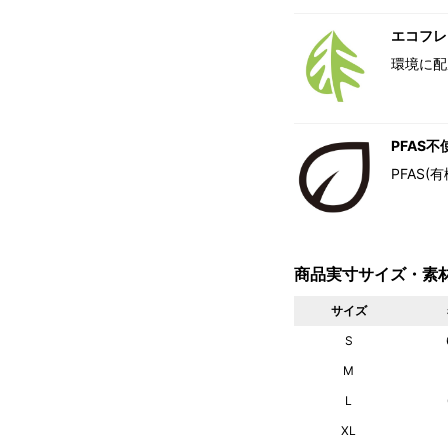
エコフレ
環境に配
PFAS不
PFAS
商品実寸サイズ・素
サイズ
S
M
L
XL