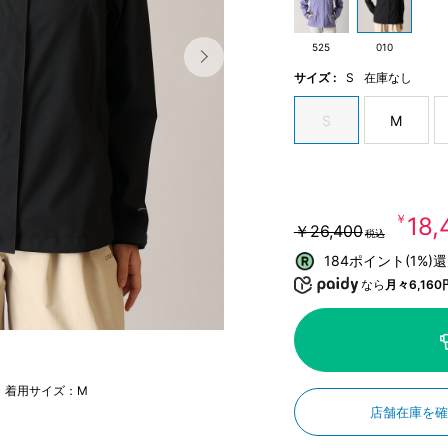
525
010
サイズ :
S
在庫なし
S
M
￥18
￥26,400
税込
184ポイント(1%)
なら
月々6,160
m 着用サイズ：M
店舗在庫を