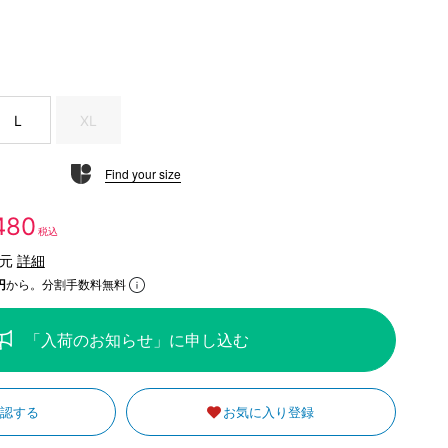
L
XL
Find your size
,480
税込
還元
詳細
円
から。分割手数料無料
「入荷のお知らせ」に申し込む
確認する
お気に入り登録