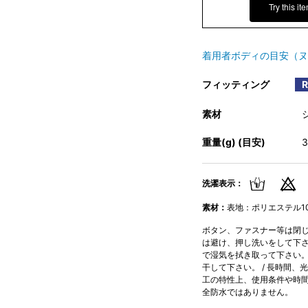
Try this it
着用者ボディの目安（ヌ
フィッティング
素材
重量(g) (目安)
洗濯表示：
素材：
表地：ポリエステル10
ボタン、ファスナー等は閉じて
は避け、押し洗いをして下さい
で湿気を拭き取って下さい。 
干して下さい。 / 長時間、
工の特性上、使用条件や時間
全防水ではありません。