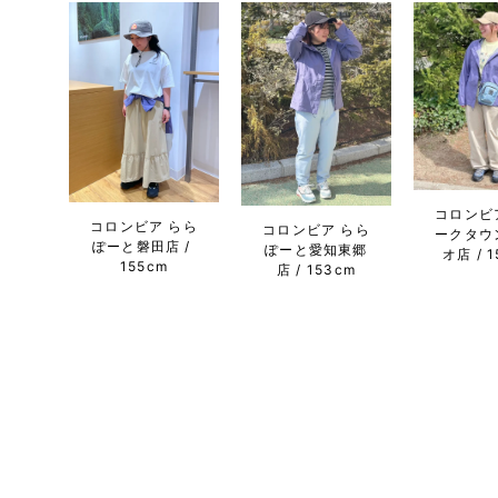
コロンビ
コロンビア らら
コロンビア らら
ークタウ
ぽーと磐田店
ぽーと愛知東郷
オ店
1
155cm
店
153cm