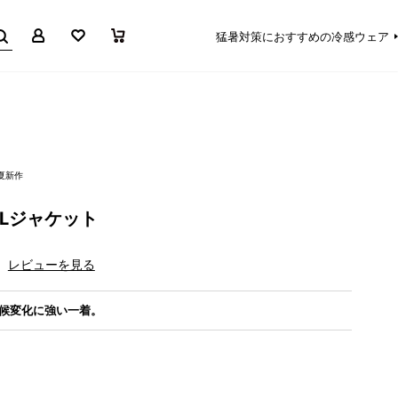
マイページ
お気に入り
買い物かご
猛暑対策におすすめの冷感ウェア
春夏新作
Lジャケット
レビューを見る
候変化に強い一着。