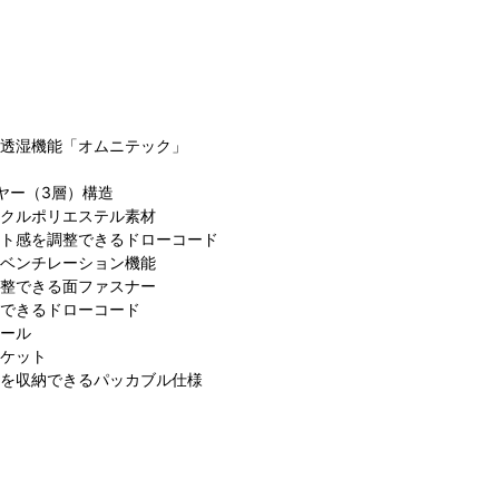
透湿機能「オムニテック」
ヤー（3層）構造
ビア らら
クルポリエステル素材
コロンビア らら
コロンビア コク
コ
と沼津店
ト感を調整できるドローコード
ぽーと横浜店
ーンシティ店
ぽ
ベンチレーション機能
整できる面ファスナー
できるドローコード
ール
ケット
を収納できるパッカブル仕様