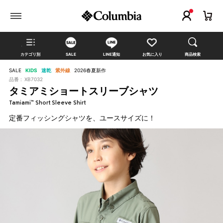
カテゴリ別
SALE
LINE通知
お気に入り
商品検索
SALE
KIDS
速乾
紫外線
2026春夏新作
品番 :
XB7032
タミアミショートスリーブシャツ
Tamiami™ Short Sleeve Shirt
定番フィッシングシャツを、ユースサイズに！