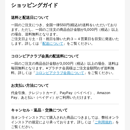
ショッピングガイド
送料と配送日について
一回のご注文につき、全国一律550円(税込)の送料をいただいており
ます。ただし、一回のご注文の商品合計金額が5,000円（税込）以上
の場合、送料無料となります。
ご注文日より土・日・祝日を除いた約３～４営業日を目安に発送いた
します。詳しくは「
配送について
」をご覧ください。
コロンビアクラブ会員の配送料について
一回のご注文の商品合計金額が3,000円（税込）以上の場合、送料は
毎回無料となります。※プラチナ会員様はご注文金額問わず送料無
料。詳しくは「
コロンビアクラブ会員について
」をご覧ください。
お支払い方法について
代金引換、クレジットカード、PayPay（ペイペイ）、Amazon
Pay、あと払い（ペイディ）がご利用いただけます。
キャンセル・返品・交換について
当オンラインストアにて購入された商品につきましては、弊社オンラ
インストアの規定により承っております。詳しくは「
ご利用規約
」を
ご覧ください。