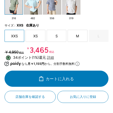
316
482
556
019
XXS
在庫あり
サイズ :
XXS
XS
S
M
L
￥3,465
￥4,950
税込
税込
34ポイント(1%)還元
詳細
なら
月々1,155円
から。分割手数料無料
カートに入れる
店舗在庫を確認する
お気に入りに登録