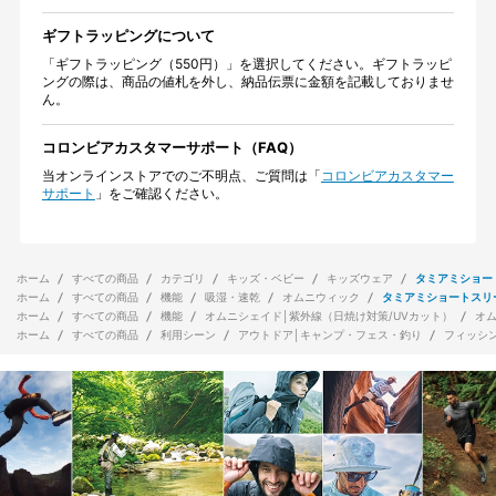
ギフトラッピングについて
「ギフトラッピング（550円）」を選択してください。ギフトラッピ
ングの際は、商品の値札を外し、納品伝票に金額を記載しておりませ
ん。
コロンビアカスタマーサポート（FAQ）
当オンラインストアでのご不明点、ご質問は「
コロンビアカスタマー
サポート
」をご確認ください。
ホーム
すべての商品
カテゴリ
キッズ・ベビー
キッズウェア
タミアミショー
ホーム
すべての商品
機能
吸湿・速乾
オムニウィック
タミアミショートスリ
ホーム
すべての商品
機能
オムニシェイド│紫外線（日焼け対策/UVカット）
オ
ホーム
すべての商品
利用シーン
アウトドア│キャンプ・フェス・釣り
フィッシ