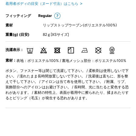
着用者ボディの目安（ヌード寸法）はこちら
フィッティング
Regular
素材
リップストップウーブン(ポリエステル100%)
重量(g) (目安)
82ｇ[XSサイズ]
洗濯表示：
素材：
表地：ポリエステル100% / 裏地メッシュ部分：ポリエステル100%
ボタン、ファスナー等は閉じて洗濯して下さい。 / 柔軟剤は使用しないで下
さい。 / 濡れたまま長時間放置しないで下さい。 / 洗濯後は直ちに、形を整
えて干して下さい。 / アイロンは当て布を使用して下さい。 / 附属、リブ、
装飾部分へのアイロンはお避け下さい。 / 長時間、光に当たると変色する恐
れがあります。 / 素材の特性上、表面が着用中に擦られたり、揉まれたりす
るとピリング（毛玉）が発生する恐れがあります。