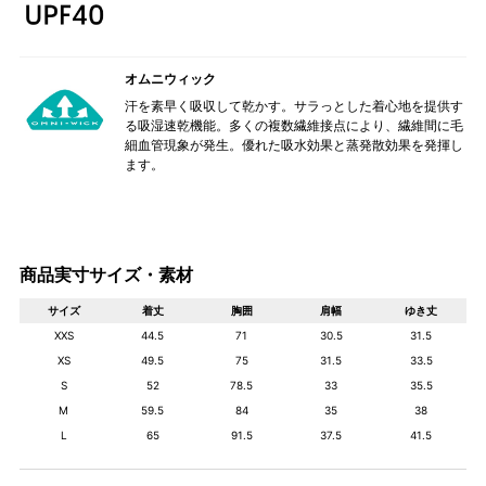
オムニウィック
汗を素早く吸収して乾かす。サラっとした着心地を提供す
る吸湿速乾機能。多くの複数繊維接点により、繊維間に毛
細血管現象が発生。優れた吸水効果と蒸発散効果を発揮し
ます。
商品実寸サイズ・素材
サイズ
着丈
胸囲
肩幅
ゆき丈
XXS
44.5
71
30.5
31.5
XS
49.5
75
31.5
33.5
S
52
78.5
33
35.5
M
59.5
84
35
38
L
65
91.5
37.5
41.5