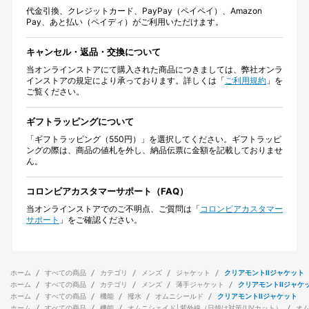
代金引換、クレジットカード、PayPay（ペイペイ）、Amazon
Pay、あと払い（ペイディ）がご利用いただけます。
キャンセル・返品・交換について
当オンラインストアにて購入された商品につきましては、弊社オンラ
インストアの規定により承っております。詳しくは「
ご利用規約
」を
ご覧ください。
ギフトラッピングについて
「ギフトラッピング（550円）」を選択してください。ギフトラッピ
ングの際は、商品の値札を外し、納品伝票に金額を記載しておりませ
ん。
コロンビアカスタマーサポート（FAQ）
当オンラインストアでのご不明点、ご質問は「
コロンビアカスタマー
サポート
」をご確認ください。
ホーム
すべての商品
カテゴリ
メンズ
ジャケット
クリアモントIIジャケット
ホーム
すべての商品
カテゴリ
メンズ
薄手ジャケット
クリアモントIIジャケ
ホーム
すべての商品
機能
撥水
オムニシールド
クリアモントIIジャケット
ホーム
すべての商品
機能
オムニシェイド│紫外線（日焼け対策/UVカット）
オ