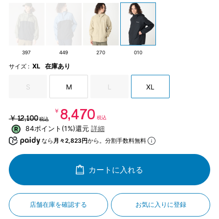
397
449
270
010
XL
在庫あり
サイズ :
S
M
L
XL
￥8,470
￥12,100
税込
税込
84ポイント(1%)還元
詳細
なら
月々2,823円
から。分割手数料無料
カートに入れる
店舗在庫を確認する
お気に入りに登録