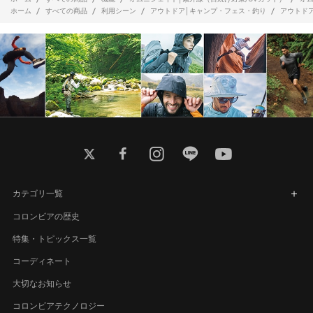
ホーム
すべての商品
利用シーン
アウトドア│キャンプ・フェス・釣り
アウトド
twitter
facebook
instagram
line
youtube
カテゴリ一覧
コロンビアの歴史
特集・トピックス一覧
コーディネート
大切なお知らせ
コロンビアテクノロジー