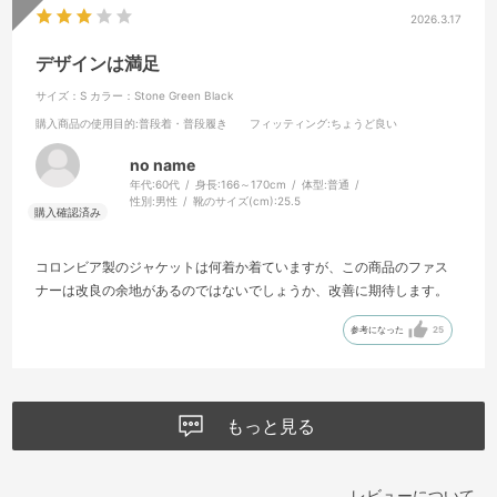
2026.3.17
デザインは満足
サイズ：S
カラー：Stone Green Black
購入商品の使用目的
:普段着・普段履き
フィッティング
:ちょうど良い
no name
年代:
60代
身長:
166～170cm
体型:
普通
性別:
男性
靴のサイズ(cm):
25.5
コロンビア製のジャケットは何着か着ていますが、この商品のファス
ナーは改良の余地があるのではないでしょうか、改善に期待します。
参考になった
25
もっと見る
レビューについて