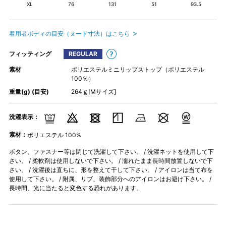
XL
76
131
51
93.5
着用者ボディの目安（ヌード寸法）はこちら
フィッティング
REGULAR
素材
ポリエステルミニリップストップ（ポリエステル
100％）
重量(g) (目安)
264ｇ[Mサイズ]
洗濯表示：
素材：
ポリエステル 100%
ボタン、ファスナー等は閉じて洗濯して下さい。 / 洗濯ネットを使用して下
さい。 / 柔軟剤は使用しないで下さい。 / 濡れたまま長時間放置しないで下
さい。 / 洗濯後は直ちに、形を整えて干して下さい。 / アイロンは当て布を
使用して下さい。 / 附属、リブ、装飾部分へのアイロンはお避け下さい。 /
長時間、光に当たると変色する恐れがあります。