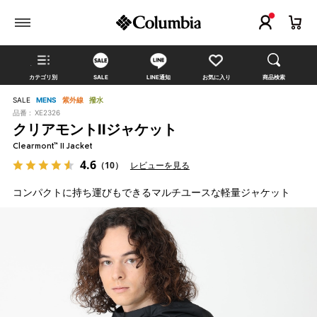
カテゴリ別
SALE
LINE通知
お気に入り
商品検索
SALE
MENS
紫外線
撥水
品番 :
XE2326
クリアモントIIジャケット
Clearmont™ II Jacket
4.6
（10）
レビューを見る
コンパクトに持ち運びもできるマルチユースな軽量ジャケット