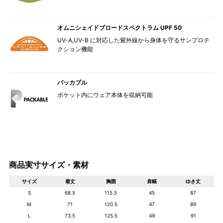
オムニシェイドブロードスペクトラム UPF 50
UV-A,UV-B に対応した紫外線から身体を守るサンプロテ
クション機能
パッカブル
ポケット内にウェア本体を収納可能
商品実寸サイズ・素材
サイズ
着丈
胸囲
肩幅
ゆき丈
S
68.5
115.5
45
87
M
71
120.5
47
89
L
73.5
125.5
49
91