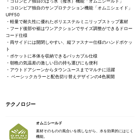
・コロンビア独自のはっ水（撥水）機能「オムニシールド」
・コロンビア独自のサンプロテクション機能「オムニシェイド」
UPF50
・軽量で耐久性に優れたポリエステルミニリップストップ素材
・フード後部や裾はワンアクションでサイズ調整ができるドロー
コード仕様
・両サイドには開閉しやすい、縦ファスナー仕様のハンドポケッ
ト
・ポケットに本体を収納できるパッカブル仕様
・朝晩の気温差の激しい日の持ち運びにも便利
・アウトドアシーンからタウンユースまでマルチに活躍
・ ベーシックカラーと配色切り替えデザインの4色展開
テクノロジー
オムニシールド
素材そのものの風合いを残しながら、水を効果的にはじく
機能。