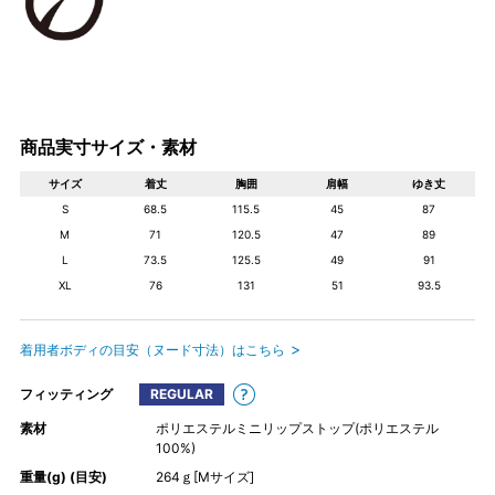
商品実寸サイズ・素材
サイズ
着丈
胸囲
肩幅
ゆき丈
S
68.5
115.5
45
87
M
71
120.5
47
89
L
73.5
125.5
49
91
XL
76
131
51
93.5
着用者ボディの目安（ヌード寸法）はこちら
フィッティング
REGULAR
素材
ポリエステルミニリップストップ(ポリエステル
100%)
重量(g) (目安)
264ｇ[Mサイズ]