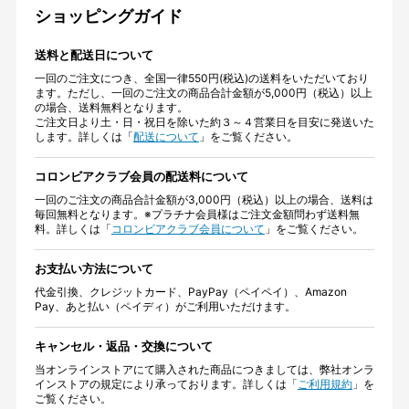
ショッピングガイド
送料と配送日について
一回のご注文につき、全国一律550円(税込)の送料をいただいており
ます。ただし、一回のご注文の商品合計金額が5,000円（税込）以上
の場合、送料無料となります。
ご注文日より土・日・祝日を除いた約３～４営業日を目安に発送いた
します。詳しくは「
配送について
」をご覧ください。
コロンビアクラブ会員の配送料について
一回のご注文の商品合計金額が3,000円（税込）以上の場合、送料は
毎回無料となります。※プラチナ会員様はご注文金額問わず送料無
料。詳しくは「
コロンビアクラブ会員について
」をご覧ください。
お支払い方法について
代金引換、クレジットカード、PayPay（ペイペイ）、Amazon
Pay、あと払い（ペイディ）がご利用いただけます。
キャンセル・返品・交換について
当オンラインストアにて購入された商品につきましては、弊社オンラ
インストアの規定により承っております。詳しくは「
ご利用規約
」を
ご覧ください。