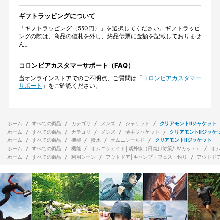
ギフトラッピングについて
「ギフトラッピング（550円）」を選択してください。ギフトラッピ
ングの際は、商品の値札を外し、納品伝票に金額を記載しておりませ
ん。
コロンビアカスタマーサポート（FAQ）
当オンラインストアでのご不明点、ご質問は「
コロンビアカスタマー
サポート
」をご確認ください。
ホーム
すべての商品
カテゴリ
メンズ
ジャケット
クリアモントIIジャケット
ホーム
すべての商品
カテゴリ
メンズ
薄手ジャケット
クリアモントIIジャケ
ホーム
すべての商品
機能
撥水
オムニシールド
クリアモントIIジャケット
ホーム
すべての商品
機能
オムニシェイド│紫外線（日焼け対策/UVカット）
オ
ホーム
すべての商品
利用シーン
アウトドア│キャンプ・フェス・釣り
アウトド