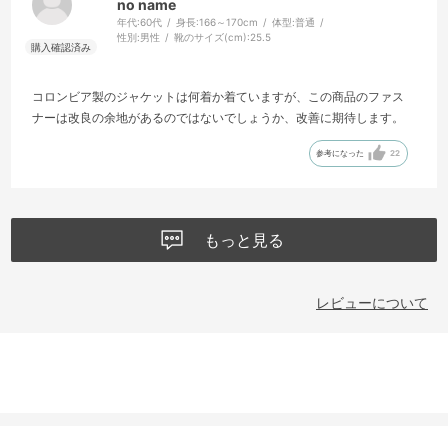
no name
年代:
60代
身長:
166～170cm
体型:
普通
性別:
男性
靴のサイズ(cm):
25.5
コロンビア製のジャケットは何着か着ていますが、この商品のファス
ナーは改良の余地があるのではないでしょうか、改善に期待します。
参考になった
22
もっと見る
レビューについて