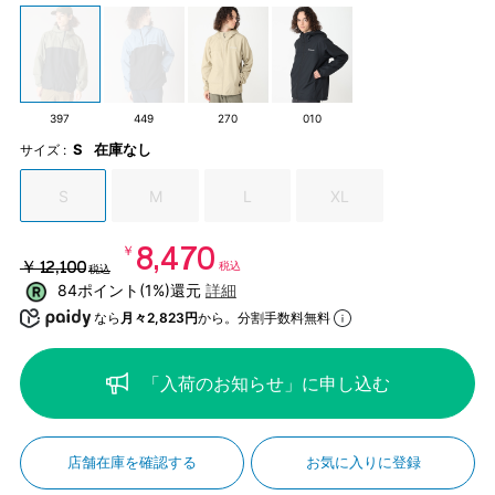
397
449
270
010
S
在庫なし
サイズ :
S
M
L
XL
￥8,470
￥12,100
税込
税込
84ポイント(1%)還元
詳細
なら
月々2,823円
から。分割手数料無料
「入荷のお知らせ」に申し込む
店舗在庫を確認する
お気に入りに登録