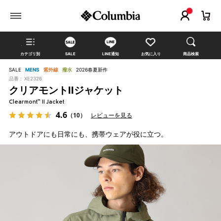
カテゴリ別
SALE
LINE通知
お気に入り
商品検索
SALE
MENS
紫外線
撥水
2026春夏新作
品番 :
XE2326
クリアモントIIジャケット
Clearmont™ II Jacket
4.6
（10）
レビューを見る
アウトドアにも日常にも、携帯ウェアが役に立つ。