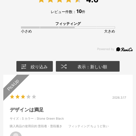
10
レビュー件数：
件
フィッティング
小さめ
大きめ
絞り込み
表示：新しい順
2026.3.17
デザインは満足
サイズ：S
カラー：Stone Green Black
購入商品の使用目的
:普段着・普段履き
フィッティング
:ちょうど良い