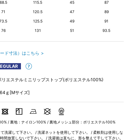
68.5
115.5
45
87
71
120.5
47
89
73.5
125.5
49
91
76
131
51
93.5
ード寸法）はこちら
REGULAR
ポリエステルミニリップストップ(ポリエステル100%)
264ｇ[Mサイズ]
0% / 裏地：ナイロン100% / 裏地メッシュ部分：ポリエステル100%
洗濯して下さい。 / 洗濯ネットを使用して下さい。 / 柔軟剤は使用しな
長時間放置しないで下さい。 / 洗濯後は直ちに、形を整えて干して下さい。