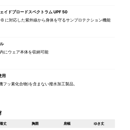
ェイドブロードスペクトラム UPF 50
,UV-B に対応した紫外線から身体を守るサンプロテクション機能
ル
内にウェア本体を収納可能
使用
(有機フッ素化合物)を含まない撥水加工製品。
材
着丈
胸囲
肩幅
ゆき丈