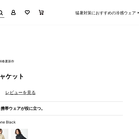
マイページ
お気に入り
買い物かご
猛暑対策におすすめの冷感ウェア
26春夏新作
ジャケット
）
レビューを見る
、携帯ウェアが役に立つ。
one Black