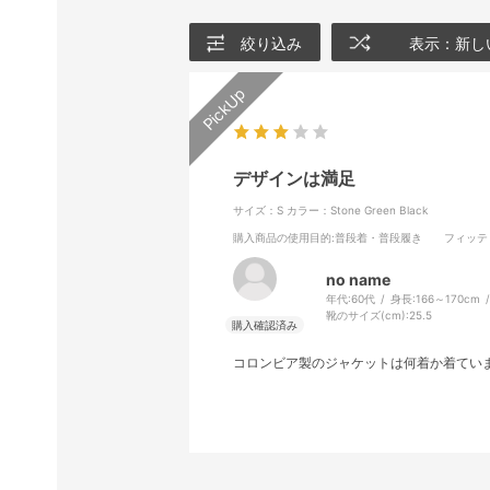
絞り込み
表示：新し
デザインは満足
サイズ：S
カラー：Stone Green Black
購入商品の使用目的
:普段着・普段履き
フィッテ
no name
年代:
60代
身長:
166～170cm
靴のサイズ(cm):
25.5
コロンビア製のジャケットは何着か着てい