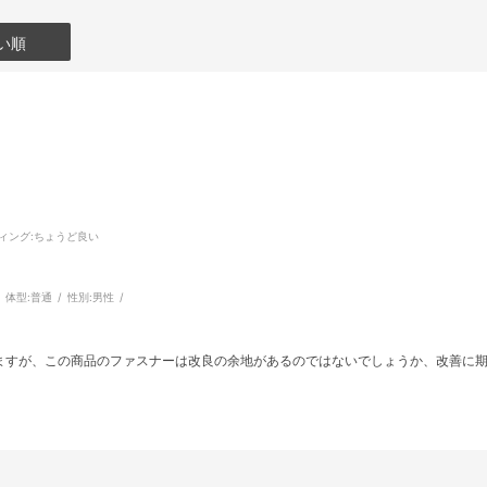
い順
ィング
:ちょうど良い
体型:
普通
性別:
男性
ますが、この商品のファスナーは改良の余地があるのではないでしょうか、改善に