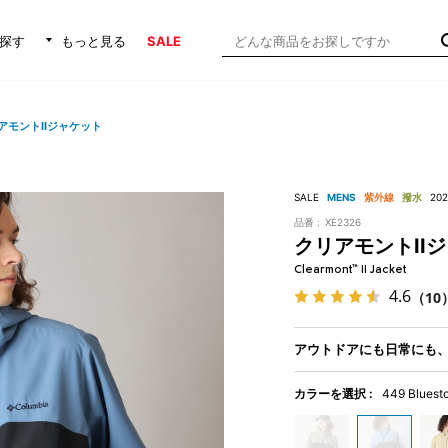
探す
もっと見る
SALE
アモントIIジャケット
SALE
MENS
紫外線
撥水
20
品番 :
XE2326
クリアモントII
Clearmont™ II Jacket
4.6
（10
アウトドアにも日常にも
カラーを選択 :
449 Bluest