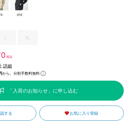
70
010
L
XL
70
税込
元
詳細
円
から。分割手数料無料
「入荷のお知らせ」に申し込む
確認する
お気に入り登録