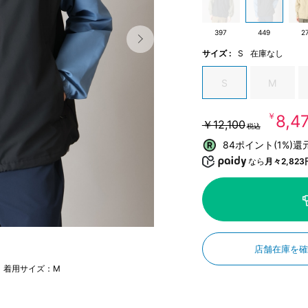
397
449
2
サイズ :
S
在庫なし
S
M
￥8,4
￥12,100
税込
84ポイント(1%)還
なら
月々2,823
店舗在庫を
m 着用サイズ：M