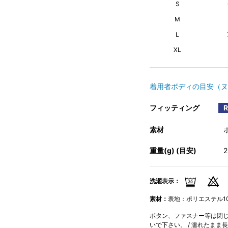
S
M
L
XL
着用者ボディの目安（ヌ
フィッティング
素材
重量(g) (目安)
洗濯表示：
素材：
表地：ポリエステル10
ボタン、ファスナー等は閉じて
いで下さい。 / 濡れたまま