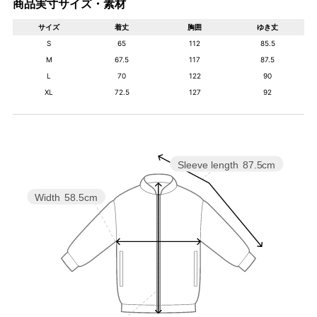
商品実寸サイズ・素材
サイズ
着丈
胸囲
ゆき丈
S
65
112
85.5
M
67.5
117
87.5
L
70
122
90
XL
72.5
127
92
Sleeve length
87.5cm
Width
58.5cm