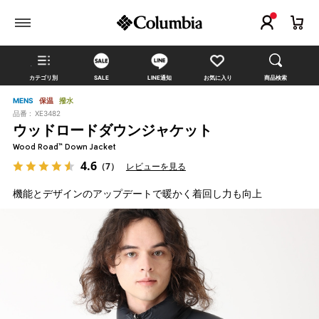
カテゴリ別
SALE
LINE通知
お気に入り
商品検索
MENS
保温
撥水
品番 :
XE3482
ウッドロードダウンジャケット
Wood Road™ Down Jacket
4.6
（7）
レビューを見る
機能とデザインのアップデートで暖かく着回し力も向上