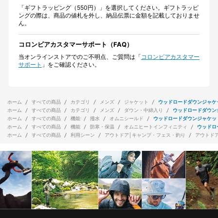
「ギフトラッピング（550円）」を選択してください。ギフトラッピ
ングの際は、商品の値札を外し、納品伝票に金額を記載しておりませ
ん。
コロンビアカスタマーサポート（FAQ）
当オンラインストアでのご不明点、ご質問は「
コロンビアカスタマー
サポート
」をご確認ください。
ホーム
すべての商品
カテゴリ
メンズ
ジャケット
ウッドロードダウンジャケ
ホーム
すべての商品
カテゴリ
メンズ
ダウン・中綿入り
ウッドロードダウン
ホーム
すべての商品
機能
撥水
オムニシールド
ウッドロードダウンジャケッ
ホーム
すべての商品
機能
防寒・保温
オムニヒートインフィニティ
ウッドロ
ホーム
すべての商品
利用シーン
アウトドア│キャンプ・フェス・釣り
アウトド