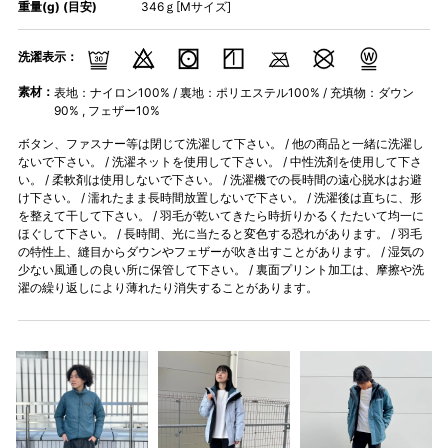
重量(g) (目安)
346ｇ[Mサイズ]
洗濯表示：
素材：
表地：ナイロン100% / 裏地：ポリエステル100% / 充填物：ダウン
90% , フェザー10%
ボタン、ファスナー等は閉じて洗濯して下さい。 / 他の商品と一緒に洗濯し
ないで下さい。 / 洗濯ネットを使用して下さい。 / 中性洗剤を使用して下さ
い。 / 柔軟剤は使用しないで下さい。 / 洗濯機での長時間の遠心脱水はお避
け下さい。 / 濡れたまま長時間放置しないで下さい。 / 洗濯後は直ちに、形
を整えて干して下さい。 / 羽毛が乾いてきたら時折りかるくたたいて均一に
ほぐして下さい。 / 長時間、光に当たると変色する恐れがあります。 / 羽毛
の特性上、縫目からダウンやフェザーが吹き出すことがあります。 / 湿気の
少ない風通しの良い所に保管して下さい。 / 裏面プリント加工は、摩擦や洗
濯の繰り返しにより薄れたり消失することがあります。