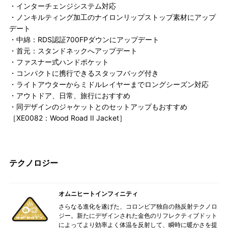
・インターチェンジシステム対応
・ノンキルティング加工のナイロンリップストップ素材にアップ
デート
・中綿：RDS認証700FPダウンにアップデート
・首元：スタンドネックへアップデート
・ファスナー式ハンドポケット
・コンパクトに携行できるスタッフバッグ付き
・ライトアウターからミドルレイヤーまでロングシーズン対応
・アウトドア、日常、旅行におすすめ
・同デザインのジャケットとのセットアップもおすすめ
［XE0082：Wood Road II Jacket］
テクノロジー
オムニヒートインフィニティ
さらなる進化を遂げた、コロンビア独自の熱反射テクノロ
ジー。新たにデザインされた金色のリフレクティブドット
によってより効率よく体温を反射して、瞬時に暖かさを提