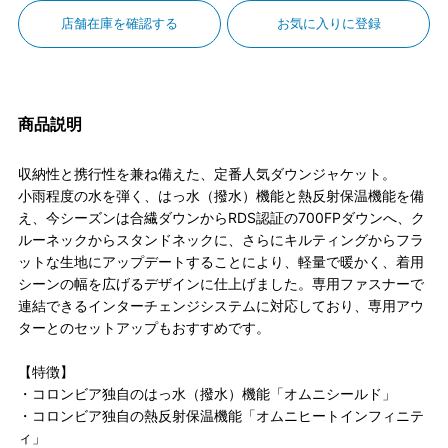
店舗在庫を確認する
お気に入りに登録
商品説明
収納性と携行性を兼ね備えた、定番人気ダウンジャケット。
小雨程度の水を弾く、はっ水（撥水）機能と熱反射保温機能を備
え、今シーズンは合繊ダウンからRDS認証の700FPダウンへ、ク
ルーネックからスタンドネックに、さらにキルティングからフラ
ットな生地にアップデートすることにより、軽量で暖かく、着用
シーンの幅を広げるデザインに仕上げました。専用ファスナーで
連結できるインターチェンジシステムに対応しており、専用アウ
ターとのセットアップもおすすめです。
【特徴】
・コロンビア独自のはっ水（撥水）機能「オムニシールド」
・コロンビア独自の熱反射保温機能「オムニヒートインフィニテ
ィ」