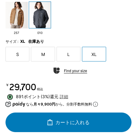
257
010
XL
在庫あり
サイズ :
S
M
L
XL
Find your size
￥29,700
税込
891ポイント(3%)還元
詳細
なら
月々9,900円
から。分割手数料無料
カートに入れる