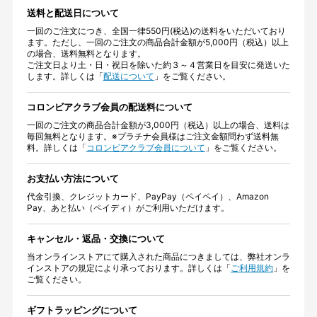
送料と配送日について
一回のご注文につき、全国一律550円(税込)の送料をいただいており
ます。ただし、一回のご注文の商品合計金額が5,000円（税込）以上
の場合、送料無料となります。
ご注文日より土・日・祝日を除いた約３～４営業日を目安に発送いた
します。詳しくは「
配送について
」をご覧ください。
コロンビアクラブ会員の配送料について
一回のご注文の商品合計金額が3,000円（税込）以上の場合、送料は
毎回無料となります。※プラチナ会員様はご注文金額問わず送料無
料。詳しくは「
コロンビアクラブ会員について
」をご覧ください。
お支払い方法について
代金引換、クレジットカード、PayPay（ペイペイ）、Amazon
Pay、あと払い（ペイディ）がご利用いただけます。
キャンセル・返品・交換について
当オンラインストアにて購入された商品につきましては、弊社オンラ
インストアの規定により承っております。詳しくは「
ご利用規約
」を
ご覧ください。
ギフトラッピングについて