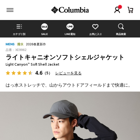
カテゴリ別
SALE
LINE通知
お気に入り
商品検索
MENS
撥水
2026春夏新作
品番 :
XE9962
ライトキャニオンソフトシェルジャケット
Light Canyon™ Soft Shell Jacket
4.6
（5）
レビューを見る
はっ水ストレッチで、山からアウトドアフィールドまで快適に。