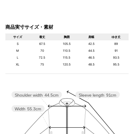
商品実寸サイズ・素材
サイズ
着丈
胸囲
肩幅
ゆき丈
S
67.5
105.5
42.5
89
M
70
110.5
44.5
91
L
72.5
115.5
46.5
93.5
XL
75
120.5
48.5
95.5
Shoulder width
44.5cm
Sleeve length
91cm
Width
55.3cm