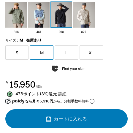
316
461
010
027
M
在庫あり
サイズ :
S
M
L
XL
Find your size
￥15,950
税込
478ポイント(3%)還元
詳細
なら
月々5,316円
から。分割手数料無料
カートに入れる