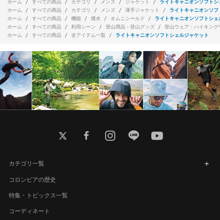
ホーム
すべての商品
カテゴリ
メンズ
ジャケット
ライトキャニオンソフトシ
ホーム
すべての商品
カテゴリ
メンズ
薄手ジャケット
ライトキャニオンソフ
ホーム
すべての商品
機能
撥水
オムニシールド
ライトキャニオンソフトシェ
ホーム
すべての商品
利用シーン
登山用品・登山グッズ
登山ウェア・ハイキング
ホーム
すべての商品
全アイテム一覧
ライトキャニオンソフトシェルジャケット
twitter
facebook
instagram
line
youtube
カテゴリ一覧
コロンビアの歴史
特集・トピックス一覧
コーディネート