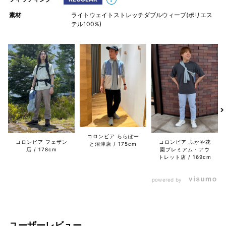
素材
ライトウェイトストレッチダブルウィーブ(ポリエス
テル100%)
コロンビア ららぽー
コロンビア フェザン
コロンビア ふかや花
と沼津店
175cm
店
178cm
園プレミアム・アウ
トレット店
169cm
powered by
ユーザーレビュー