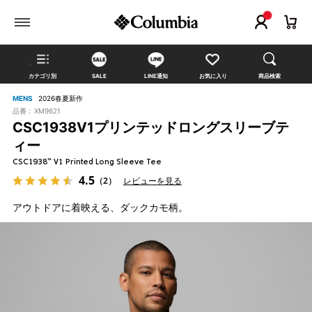
カテゴリ別
SALE
LINE通知
お気に入り
商品検索
MENS
2026春夏新作
品番 :
XM9621
CSC1938V1プリンテッドロングスリーブテ
ィー
CSC1938™ V1 Printed Long Sleeve Tee
4.5
（2）
レビューを見る
アウトドアに着映える、ダックカモ柄。