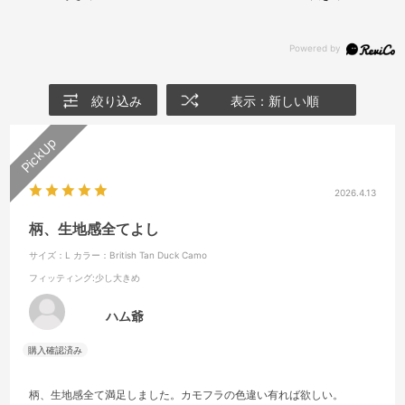
絞り込み
表示：新しい順
2026.4.13
柄、生地感全てよし
サイズ：L
カラー：British Tan Duck Camo
フィッティング
:少し大きめ
ハム爺
柄、生地感全て満足しました。カモフラの色違い有れば欲しい。