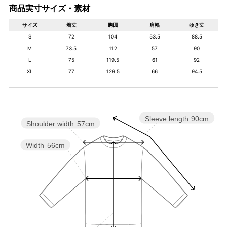
商品実寸サイズ・素材
サイズ
着丈
胸囲
肩幅
ゆき丈
S
72
104
53.5
88.5
M
73.5
112
57
90
L
75
119.5
61
92
XL
77
129.5
66
94.5
Sleeve length
90cm
Shoulder width
57cm
Width
56cm