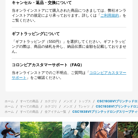
キャンセル・返品・交換について
当オンラインストアにて購入された商品につきましては、弊社オンラ
インストアの規定により承っております。詳しくは「
ご利用規約
」を
ご覧ください。
ギフトラッピングについて
「ギフトラッピング（550円）」を選択してください。ギフトラッピ
ングの際は、商品の値札を外し、納品伝票に金額を記載しておりませ
ん。
コロンビアカスタマーサポート（FAQ）
当オンラインストアでのご不明点、ご質問は「
コロンビアカスタマー
サポート
」をご確認ください。
ホーム
すべての商品
カテゴリ
メンズ
トップス
CSC1938V1プリンテッド
ホーム
すべての商品
カテゴリ
メンズ
Tシャツ
CSC1938V1プリンテッド
ホーム
すべての商品
全アイテム一覧
CSC1938V1プリンテッドロングスリーブティ