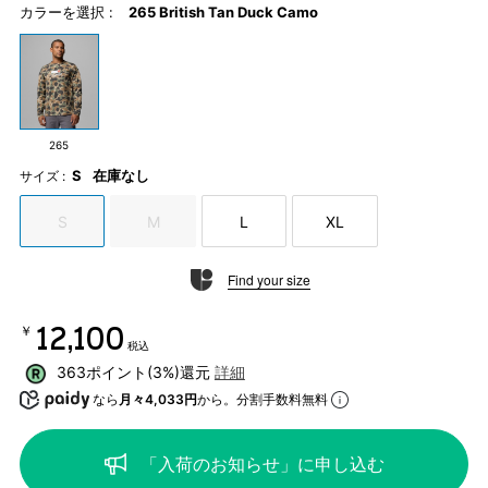
カラーを選択 :
265 British Tan Duck Camo
265
S
在庫なし
サイズ :
S
M
L
XL
Find your size
￥12,100
税込
363ポイント(3%)還元
詳細
なら
月々4,033円
から。分割手数料無料
「入荷のお知らせ」に申し込む