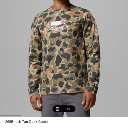
1
/
6
1
265British Tan Duck Camo