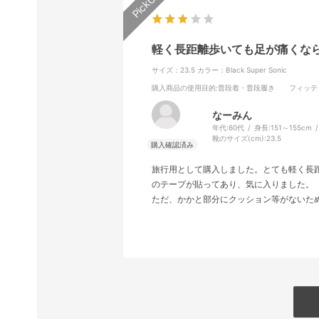
軽く長距離歩いても足が痛くな
サイズ：23.5
カラー：Black Super Sonic
購入商品の使用目的
:普段着・普段履き
フィッテ
なーみん
年代:
60代
身長:
151～155cm
靴のサイズ(cm):
23.5
旅行用として購入しました。とても軽く長
のテープが貼ってあり、気に入りました。
ただ、かかと部分にクッション等がないた