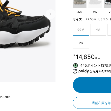
395
010
0
サイズ :
22.5cm | US 5.5
22.5
23
26
￥14,850
税込
445ポイント(3%)
なら
月々4,950
r Sonic
店舗在庫を