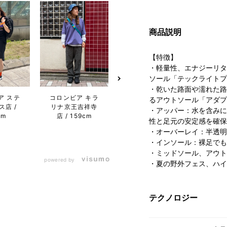
商品説明
【特徴】
・軽量性、エナジーリタ
ソール「テックライトプ
・乾いた路面や濡れた路
ア ステ
コロンビア キラ
るアウトソール「アダプ
コロンビア らら
コロン
ス店
リナ京王吉祥寺
・アッパー：水を含みに
ぽーと愛知東郷
ぽー
cm
店
159cm
性と足元の安定感を確保
店
156cm
店
・オーバーレイ：半透明
・インソール：裸足でも
・ミッドソール、アウト
powered by
・夏の野外フェス、ハイ
テクノロジー