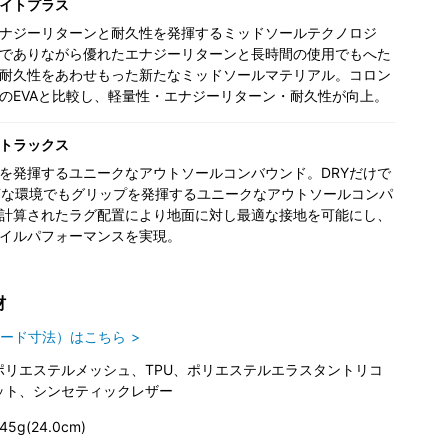
イトプラス
ナジーリターンと耐久性を発揮するミッドソールテクノロジ
でありながら優れたエナジーリターンと長時間の使用でもへた
耐久性をあわせもった新たなミッドソールマテリアル。コロン
のEVAと比較し、軽量性・エナジーリターン・耐久性が向上。
トラックス
を発揮するユニークなアウトソールコンバウンド。DRYだけで
Tな環境でもグリップを発揮するユニークなアウトソールコンパ
計算されたラグ配置により地面に対し最適な接地を可能にし、
イルパフォーマンスを実現。
材
ード寸法）はこちら
ポリエステルメッシュ、TPU、ポリエステルエラスタントリコ
ット、シンセティックレザー
45g(24.0cm)