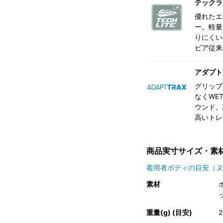
テックラ
優れたエ
ー。軽量
りにくい
ビア従来
アダプト
グリップ
なくWE
ウンド。
高いトレ
商品実寸サイズ・素
着用者ボディの目安（ヌ
素材
重量(g) (目安)
2