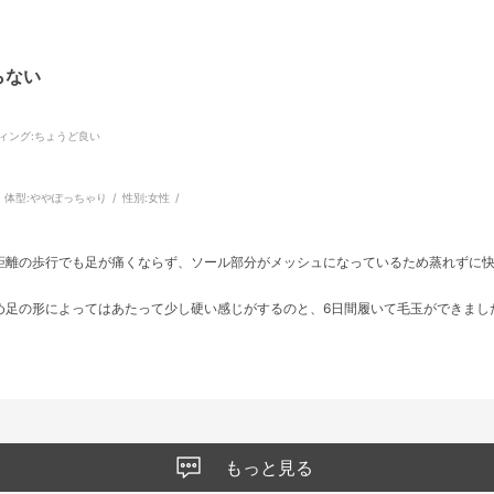
らない
ィング
:ちょうど良い
体型:
ややぽっちゃり
性別:
女性
距離の歩行でも足が痛くならず、ソール部分がメッシュになっているため蒸れずに
め足の形によってはあたって少し硬い感じがするのと、6日間履いて毛玉ができまし
もっと見る