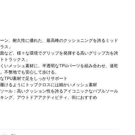
ーン、耐久性に優れた、最高峰のクッショニングを誇るミッド
ラス」
面など、様々な環境でグリップを発揮する高いグリップ力を誇
トトラックス」
コロンビア ふか
ビア らら
コロンビア らら
コ
くいメッシュ素材に、半透明なTPUパーツを組み合わせ、速乾
や花園プレミア
と愛知東郷
ぽーと富士見店
ぽ
。不整地でも安心して歩ける。
ム・アウトレッ
156cm
155cm
ト店
165cm
なTPU素材で足をしっかりサポート
履けるようにトップクロスには細かいメッシュ素材
ソール：高いクッション性を誇るアイコニックなバブルソール
キング、アウトドアアクティビティ、街におすすめ