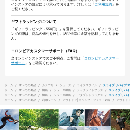
インストアの規定により承っております。詳しくは「
ご利用規約
」を
ご覧ください。
ギフトラッピングについて
「ギフトラッピング（550円）」を選択してください。ギフトラッピ
ングの際は、商品の値札を外し、納品伝票に金額を記載しておりませ
ん。
コロンビアカスタマーサポート（FAQ）
当オンラインストアでのご不明点、ご質問は「
コロンビアカスタマー
サポート
」をご確認ください。
ホーム
すべての商品
カテゴリ
シューズ
ライフスタイル
スライブ リバイブ 
ホーム
すべての商品
機能
シューズ機能
テックライトプラス
スライブ リバイ
ホーム
すべての商品
機能
シューズ機能
アダプトトラックス
スライブ リバイ
ホーム
すべての商品
利用シーン
アウトドア│キャンプ・フェス・釣り
アウトド