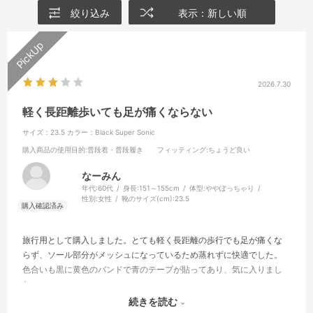
絞り込み
表示：新しい順
2026.7.30
軽く長距離歩いても足が痛くならない
サイズ：23.5
カラー：Black Super Sonic
購入商品の使用目的
:普段着・普段履き
フィッティング
:ちょうど良い
なーみん
年代:
60代
身長:
151～155cm
体型:
ややぽっちゃり
性別:
女性
靴のサイズ(cm):
23.5
旅行用として購入しました。とても軽く長距離の歩行でも足が痛くな
らず、ソール部分がメッシュになっているため蒸れずに快適でした。
色合いも黒に黄色のバンドで青のテープが貼ってあり、気に入りまし
た。
ただ、かかと部分にクッション等がないため足の形によってはあたっ
続きを読む