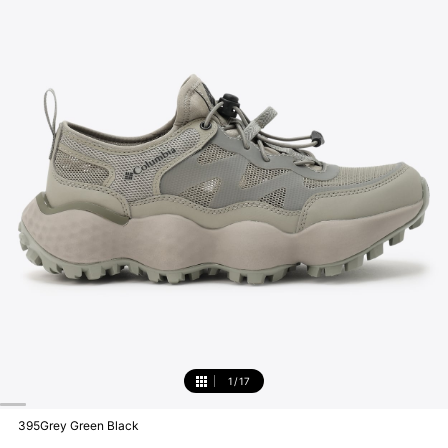
1
/
17
1
395Grey Green Black