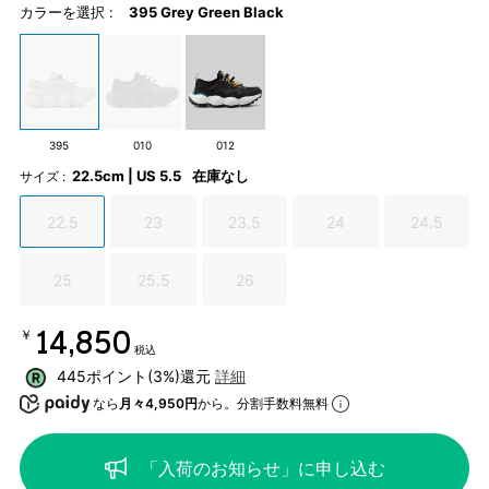
カラーを選択 :
395 Grey Green Black
395
010
012
22.5cm | US 5.5
在庫なし
サイズ :
22.5
23
23.5
24
24.5
25
25.5
26
￥14,850
税込
445ポイント(3%)還元
詳細
なら
月々4,950円
から。分割手数料無料
「入荷のお知らせ」に申し込む