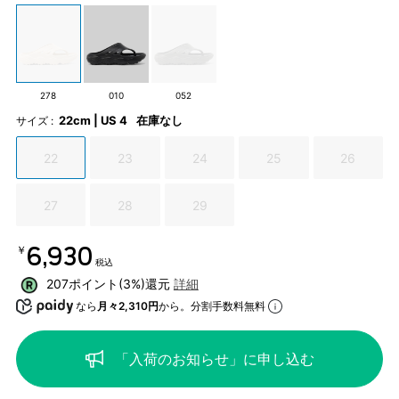
278
010
052
22cm | US 4
在庫なし
サイズ :
22
23
24
25
26
27
28
29
￥6,930
税込
207ポイント(3%)還元
詳細
なら
月々2,310円
から。分割手数料無料
「入荷のお知らせ」に申し込む