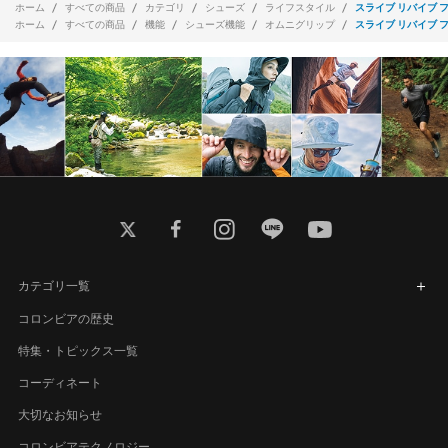
ホーム
すべての商品
カテゴリ
シューズ
ライフスタイル
スライブ リバイブ 
ホーム
すべての商品
機能
シューズ機能
オムニグリップ
スライブ リバイブ 
twitter
facebook
instagram
line
youtube
カテゴリ一覧
コロンビアの歴史
特集・トピックス一覧
コーディネート
大切なお知らせ
コロンビアテクノロジー