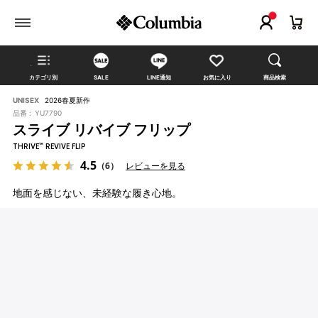
カテゴリ別
SALE
LINE通知
お気に入り
商品検索
UNISEX
2026春夏新作
品番 :
YU7790
スライブ リバイブ フリップ
THRIVE™ REVIVE FLIP
4.5
（6）
レビューを見る
地面を感じない、未経験な履き心地。