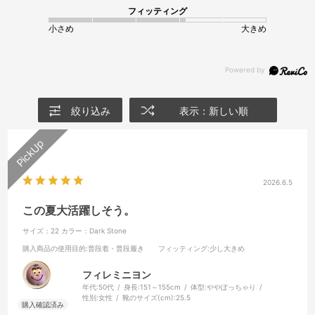
フィッティング
小さめ
大きめ
絞り込み
表示：新しい順
2026.6.5
この夏大活躍しそう。
サイズ：22
カラー：Dark Stone
購入商品の使用目的
:普段着・普段履き
フィッティング
:少し大きめ
フィレミニヨン
年代:
50代
身長:
151～155cm
体型:
ややぽっちゃり
性別:
女性
靴のサイズ(cm):
25.5