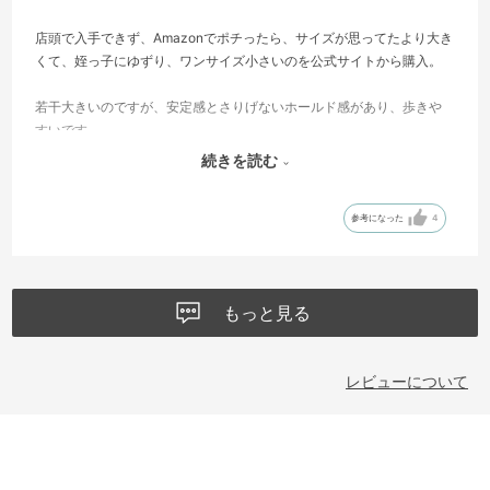
店頭で入手できず、Amazonでポチったら、サイズが思ってたより大き
くて、姪っ子にゆずり、ワンサイズ小さいのを公式サイトから購入。
若干大きいのですが、安定感とさりげないホールド感があり、歩きや
すいです。
続きを読む
似た感じの他社プロダクトより、オシャレ感と履き心地の良さで、他
の色の購入も考えてますが、もうサイズないかもー！
参考になった
4
もっと見る
レビューについて