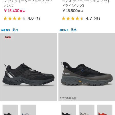
ジャワ ウォータープルーフ(ウィ
コノス ティーアールエス アウト
メンズ)
ドライ(メンズ)
￥15,400
￥16,500
税込
税込
4.0
4.7
（1）
（43）
防水
防水
MENS
MENS
2026春夏新作