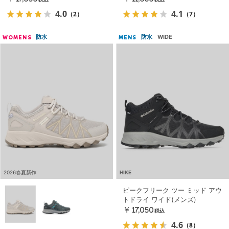
税込
税込
4.0
4.1
（2）
（7）
防水
防水
WIDE
WOMENS
MENS
2026春夏新作
HIKE
ピークフリーク ツー ミッド アウ
トドライ ワイド(メンズ)
￥17,050
税込
4.6
（8）