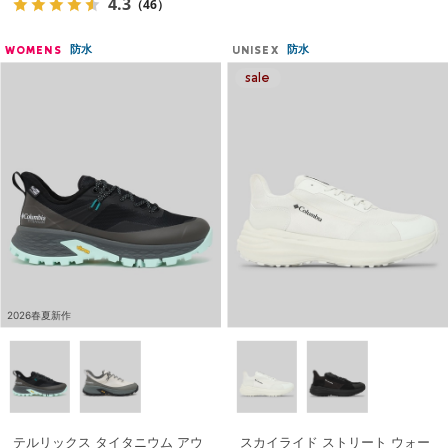
4.3
（46）
防水
防水
WOMENS
UNISEX
2026春夏新作
テルリックス タイタニウム アウ
スカイライド ストリート ウォー