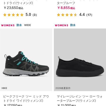
トドライ(ウィメンズ)
タープルーフ
￥23,650
￥8,855
税込
税込
5.0
4.4
（3）
（17）
防水
WIDE
防水
WOMENS
WOMENS
HIKE
2026春夏新作
ピークフリーク ツー ミッド アウ
マイレージレイン ツー ロー ウォ
トドライ ワイド(ウィメンズ)
ータープルーフ(ウィメンズ)
￥17,050
￥11,000