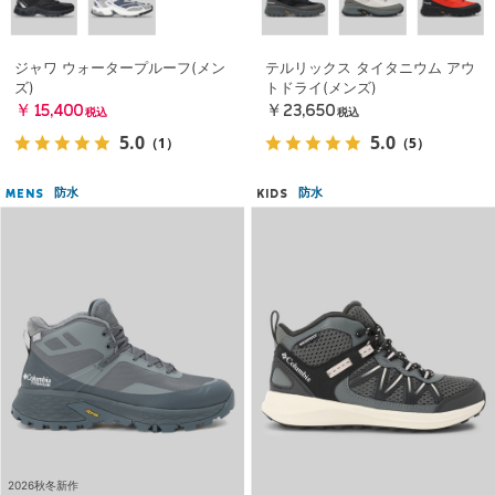
ジャワ ウォータープルーフ(メン
テルリックス タイタニウム アウ
ズ)
トドライ(メンズ)
￥15,400
￥23,650
税込
税込
5.0
5.0
（1）
（5）
防水
防水
MENS
KIDS
2026秋冬新作