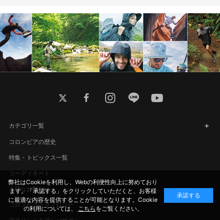
twitter
facebook
instagram
line
youtube
カテゴリ一覧
コロンビアの歴史
特集・トピックス一覧
コーディネート
弊社はCookieを利用し、Webの利便性向上に努めており
大切なお知らせ
ます。「承認する」をクリックしていただくと、お客様
承諾する
に最適な内容を提供することが可能となります。Cookie
コロンビアテクノロジー
の利用については、
こちら
をご覧ください。