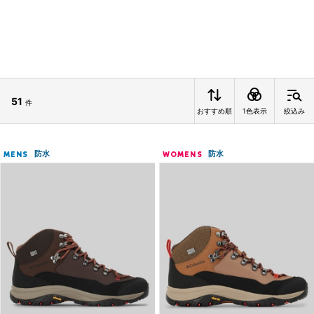
51
件
おすすめ順
1色表示
絞込み
防水
防水
MENS
WOMENS