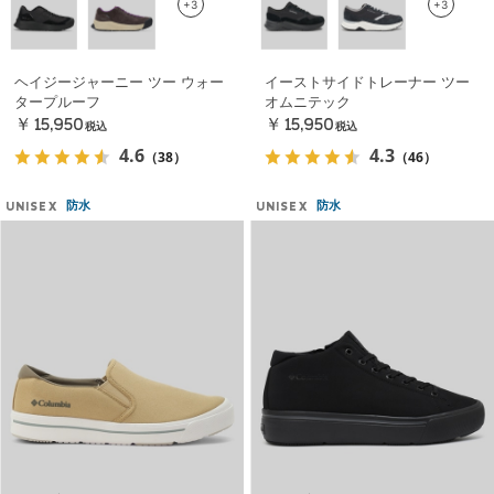
+3
+3
ヘイジージャーニー ツー ウォー
イーストサイドトレーナー ツー
タープルーフ
オムニテック
￥15,950
￥15,950
税込
税込
4.6
4.3
（38）
（46）
防水
防水
UNISEX
UNISEX