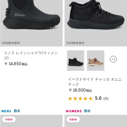
2026秋冬新作
2026秋冬新作
コノス レインシャドウ(ウィメン
ズ)
+2
￥14,850
税込
イーストサイド チャッカ オムニ
テック
￥16,500
税込
5.0
（1）
防水
防水
MENS
WOMENS